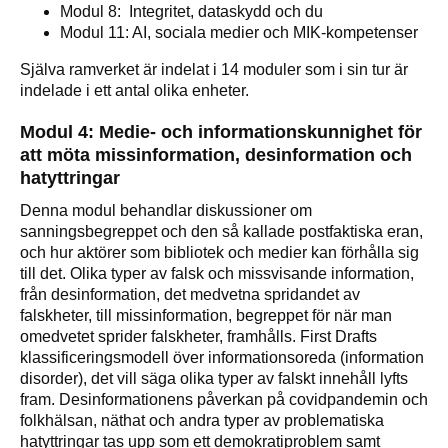
Modul 8: Integritet, dataskydd och du
Modul 11: AI, sociala medier och MIK-kompetenser
Själva ramverket är indelat i 14 moduler som i sin tur är
indelade i ett antal olika enheter.
Modul 4: Medie- och informationskunnighet för
att möta missinformation, desinformation och
hatyttringar
Denna modul behandlar diskussioner om
sanningsbegreppet och den så kallade postfaktiska eran,
och hur aktörer som bibliotek och medier kan förhålla sig
till det. Olika typer av falsk och missvisande information,
från desinformation, det medvetna spridandet av
falskheter, till missinformation, begreppet för när man
omedvetet sprider falskheter, framhålls. First Drafts
klassificeringsmodell över informationsoreda (information
disorder), det vill säga olika typer av falskt innehåll lyfts
fram. Desinformationens påverkan på covidpandemin och
folkhälsan, näthat och andra typer av problematiska
hatyttringar tas upp som ett demokratiproblem samt