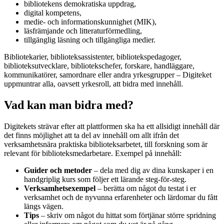
bibliotekens demokratiska uppdrag,
digital kompetens,
medie- och informationskunnighet (MIK),
läsfrämjande och litteraturförmedling,
tillgänglig läsning och tillgängliga medier.
Bibliotekarier, biblioteksassistenter, bibliotekspedagoger,
biblioteksutvecklare, bibliotekschefer, forskare, handläggare,
kommunikatörer, samordnare eller andra yrkesgrupper – Digiteket
uppmuntrar alla, oavsett yrkesroll, att bidra med innehåll.
Vad kan man bidra med?
Digitekets strävar efter att plattformen ska ha ett allsidigt innehåll där
det finns möjlighet att ta del av innehåll om allt ifrån det
verksamhetsnära praktiska biblioteksarbetet, till forskning som är
relevant för biblioteksmedarbetare. Exempel på innehåll:
Guider och metoder
– dela med dig av dina kunskaper i en
handgriplig kurs som följer ett lärande steg-för-steg.
Verksamhetsexempel
– berätta om något du testat i er
verksamhet och de nyvunna erfarenheter och lärdomar du fått
längs vägen.
Tips
– skriv om något du hittat som förtjänar större spridning