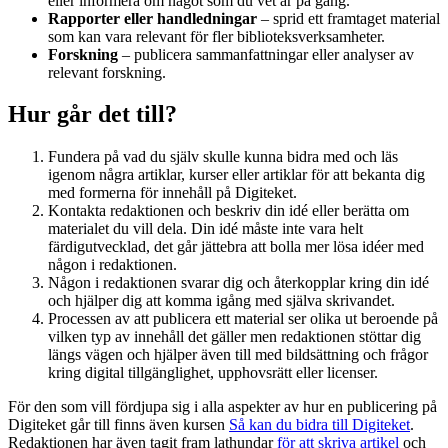
eller informera om något som du vet är på gång.
Rapporter eller handledningar
– sprid ett framtaget material
som kan vara relevant för fler biblioteksverksamheter.
Forskning
– publicera sammanfattningar eller analyser av
relevant forskning.
Hur går det till?
Fundera på vad du själv skulle kunna bidra med och läs
igenom några artiklar, kurser eller artiklar för att bekanta dig
med formerna för innehåll på Digiteket.
Kontakta redaktionen och beskriv din idé eller berätta om
materialet du vill dela. Din idé måste inte vara helt
färdigutvecklad, det går jättebra att bolla mer lösa idéer med
någon i redaktionen.
Någon i redaktionen svarar dig och återkopplar kring din idé
och hjälper dig att komma igång med själva skrivandet.
Processen av att publicera ett material ser olika ut beroende på
vilken typ av innehåll det gäller men redaktionen stöttar dig
längs vägen och hjälper även till med bildsättning och frågor
kring digital tillgänglighet, upphovsrätt eller licenser.
För den som vill fördjupa sig i alla aspekter av hur en publicering på
Digiteket går till finns även kursen
Så kan du bidra till Digiteket
.
Redaktionen har även tagit fram lathundar
för att skriva artikel
och