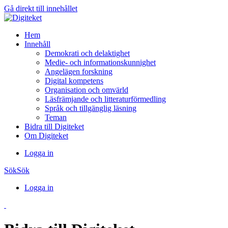
Gå direkt till innehållet
Hem
Innehåll
Demokrati och delaktighet
Medie- och informationskunnighet
Angelägen forskning
Digital kompetens
Organisation och omvärld
Läsfrämjande och litteraturförmedling
Språk och tillgänglig läsning
Teman
Bidra till Digiteket
Om Digiteket
Logga in
Sök
Sök
Logga in