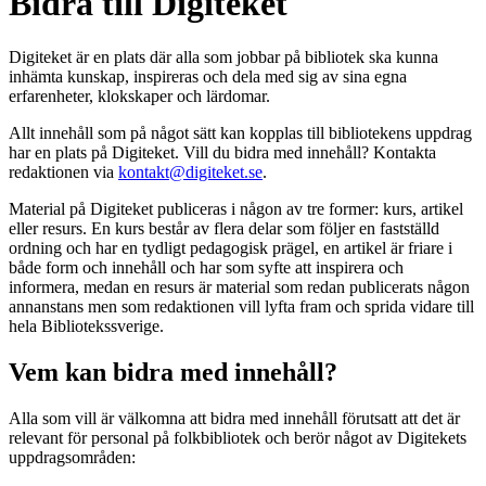
Bidra till Digiteket
Digiteket är en plats där alla som jobbar på bibliotek ska kunna
inhämta kunskap, inspireras och dela med sig av sina egna
erfarenheter, klokskaper och lärdomar.
Allt innehåll som på något sätt kan kopplas till bibliotekens uppdrag
har en plats på Digiteket. Vill du bidra med innehåll? Kontakta
redaktionen via
kontakt@digiteket.se
.
Material på Digiteket publiceras i någon av tre former: kurs, artikel
eller resurs. En kurs består av flera delar som följer en fastställd
ordning och har en tydligt pedagogisk prägel, en artikel är friare i
både form och innehåll och har som syfte att inspirera och
informera, medan en resurs är material som redan publicerats någon
annanstans men som redaktionen vill lyfta fram och sprida vidare till
hela Bibliotekssverige.
Vem kan bidra med innehåll?
Alla som vill är välkomna att bidra med innehåll förutsatt att det är
relevant för personal på folkbibliotek och berör något av Digitekets
uppdragsområden: