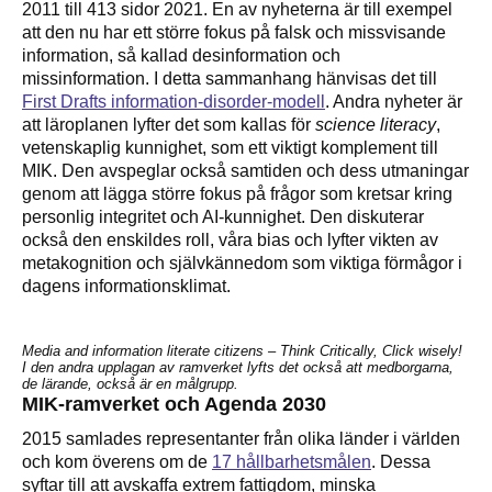
2011 till 413 sidor 2021. En av nyheterna är till exempel
att den nu har ett större fokus på falsk och missvisande
information, så kallad desinformation och
missinformation. I detta sammanhang hänvisas det till
First Drafts information-disorder-modell
. Andra nyheter är
att läroplanen lyfter det som kallas för
science literacy
,
vetenskaplig kunnighet, som ett viktigt komplement till
MIK. Den avspeglar också samtiden och dess utmaningar
genom att lägga större fokus på frågor som kretsar kring
personlig integritet och AI-kunnighet. Den diskuterar
också den enskildes roll, våra bias och lyfter vikten av
metakognition och självkännedom som viktiga förmågor i
dagens informationsklimat.
Media and information literate citizens – Think Critically, Click wisely!
I den andra upplagan av ramverket lyfts det också att medborgarna,
de lärande, också är en målgrupp.
MIK-ramverket och Agenda 2030
2015 samlades
representanter från olika länder i världen
och kom överens om de
17 hållbarhetsmålen
. Dessa
syftar till att avskaffa extrem fattigdom, minska