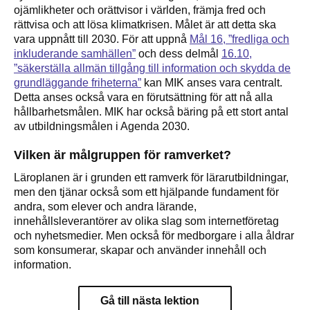
ojämlikheter och orättvisor i världen, främja fred och
rättvisa och att lösa klimatkrisen. Målet är att detta ska
vara uppnått till 2030.
För att uppnå
Mål 16, ”fredliga och
inkluderande samhällen”
och dess delmål
16.10,
”säkerställa allmän tillgång till information och skydda de
grundläggande friheterna”
kan MIK anses vara centralt.
Detta anses också vara en förutsättning för att nå alla
hållbarhetsmålen. MIK har också bäring på ett stort antal
av utbildningsmålen i Agenda 2030.
Vilken är målgruppen för ramverket?
Läroplanen är i grunden ett ramverk för lärarutbildningar,
men den tjänar också som ett hjälpande fundament för
andra, som elever och andra lärande,
innehållsleverantörer av olika slag som internetföretag
och nyhetsmedier. Men också för medborgare i alla åldrar
som konsumerar, skapar och använder innehåll och
information.
Gå till nästa lektion