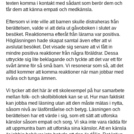
texten komma i kontakt med sådant som berör dem och
får dem att känna empati och medkänsla.
Eftersom vi inte ville att barnen skulle distraheras från
berättelsen, valde vi att dela ut gåvoboken i slutet av
besöket. Reaktionerna efteråt från lärarna var positiva.
Högläsningen hade skapat samtal även efter att vi
avslutat besöket. Det visade sig senare att vi fått in
mindre positiva reaktioner från några föräldrar. Dessa
uttryckte sig lite beklagande och tyckte att det var ett för
svårt ämne för så små barn. Vi resonerar som så, att det
alltid kommer att komma reaktioner när man jobbar med
svåra och tunga ämnen.
Vi tycker att det här är ett skolexempel på hur samarbete
mellan folk- och skolbibliotek kan se ut. Hur man faktiskt
kan jobba med läsning utan att den måste mätas i nytta,
såsom nivå av läsförståelse och betyg. Läsningen och
berättelsen har ett värde i sig, som ett sätt att utforska
känslor såsom empati och sorg. Vi ska inte vara rädda för
att uppmuntra barn att utforska sina känslor. Att en känsla