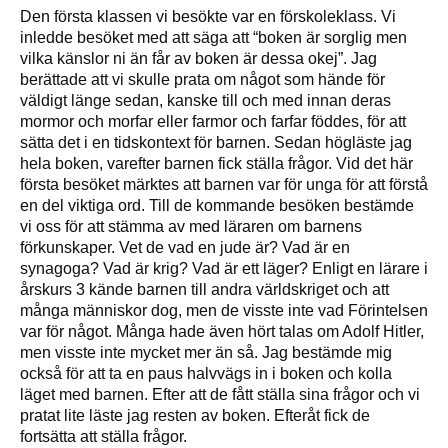
Den första klassen vi besökte var en förskoleklass. Vi
inledde besöket med att säga att “boken är sorglig men
vilka känslor ni än får av boken är dessa okej”. Jag
berättade att vi skulle prata om något som hände för
väldigt länge sedan, kanske till och med innan deras
mormor och morfar eller farmor och farfar föddes, för att
sätta det i en tidskontext för barnen. Sedan högläste jag
hela boken, varefter barnen fick ställa frågor. Vid det här
första besöket märktes att barnen var för unga för att förstå
en del viktiga ord. Till de kommande besöken bestämde
vi oss för att stämma av med läraren om barnens
förkunskaper. Vet de vad en jude är? Vad är en
synagoga? Vad är krig? Vad är ett läger? Enligt en lärare i
årskurs 3 kände barnen till andra världskriget och att
många människor dog, men de visste inte vad Förintelsen
var för något. Många hade även hört talas om Adolf Hitler,
men visste inte mycket mer än så. Jag bestämde mig
också för att ta en paus halvvägs in i boken och kolla
läget med barnen. Efter att de fått ställa sina frågor och vi
pratat lite läste jag resten av boken. Efteråt fick de
fortsätta att ställa frågor.