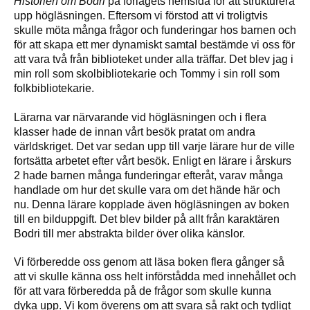
Historien om Bodri
på förlagets hemsida för att strukturera
upp högläsningen. Eftersom vi förstod att vi troligtvis
skulle möta många frågor och funderingar hos barnen och
för att skapa ett mer dynamiskt samtal bestämde vi oss för
att vara två från biblioteket under alla träffar. Det blev jag i
min roll som skolbibliotekarie och Tommy i sin roll som
folkbibliotekarie.
Lärarna var närvarande vid högläsningen och i flera
klasser hade de innan vårt besök pratat om andra
världskriget. Det var sedan upp till varje lärare hur de ville
fortsätta arbetet efter vårt besök. Enligt en lärare i årskurs
2 hade barnen många funderingar efteråt, varav många
handlade om hur det skulle vara om det hände här och
nu. Denna lärare kopplade även högläsningen av boken
till en bilduppgift. Det blev bilder på allt från karaktären
Bodri till mer abstrakta bilder över olika känslor.
Vi förberedde oss genom att läsa boken flera gånger så
att vi skulle känna oss helt införstådda med innehållet och
för att vara förberedda på de frågor som skulle kunna
dyka upp. Vi kom överens om att svara så rakt och tydligt