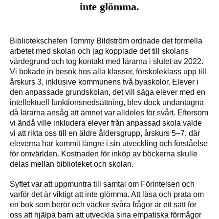
inte glömma.
Bibliotekschefen Tommy Bildström ordnade det formella
arbetet med skolan och jag kopplade det till skolans
värdegrund och tog kontakt med lärarna i slutet av 2022.
Vi bokade in besök hos alla klasser, förskoleklass upp till
årskurs 3, inklusive kommunens två byaskolor. Elever i
den anpassade grundskolan, det vill säga elever med en
intellektuell funktionsnedsättning, blev dock undantagna
då lärarna ansåg att ämnet var alldeles för svårt. Eftersom
vi ändå ville inkludera elever från anpassad skola valde
vi att rikta oss till en äldre åldersgrupp, årskurs 5–7, där
eleverna har kommit längre i sin utveckling och förståelse
för omvärlden. Kostnaden för inköp av böckerna skulle
delas mellan biblioteket och skolan.
Syftet var att uppmuntra till samtal om Förintelsen och
varför det är viktigt att inte glömma. Att läsa och prata om
en bok som berör och väcker svåra frågor är ett sätt för
oss att hjälpa barn att utveckla sina empatiska förmågor