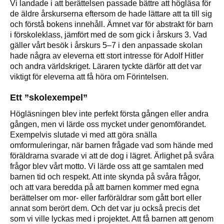
Vi landade i att berättelsen passade bättre att högläsa för
de äldre årskurserna eftersom de hade lättare att ta till sig
och förstå bokens innehåll. Ämnet var för abstrakt för barn
i förskoleklass, jämfört med de som gick i årskurs 3. Vad
gäller vårt besök i årskurs 5–7 i den anpassade skolan
hade några av eleverna ett stort intresse för Adolf Hitler
och andra världskriget. Läraren tyckte därför att det var
viktigt för eleverna att få höra om Förintelsen.
Ett ”skolexempel”
Högläsningen blev inte perfekt första gången eller andra
gången, men vi lärde oss mycket under genomförandet.
Exempelvis slutade vi med att göra snälla
omformuleringar, när barnen frågade vad som hände med
föräldrarna svarade vi att de dog i lägret. Ärlighet på svåra
frågor blev vårt motto. Vi lärde oss att ge samtalen med
barnen tid och respekt. Att inte skynda på svåra frågor,
och att vara beredda på att barnen kommer med egna
berättelser om mor- eller farföräldrar som gått bort eller
annat som berört dem. Och det var ju också precis det
som vi ville lyckas med i projektet. Att få barnen att genom