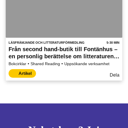
LÄSFRÄMJANDE OCH LITTERATURFÖRMEDLING
5-30 MIN
Från second hand-butik till Fontänhus –
en personlig berättelse om litteraturens
transformerande kraft
Bokcirklar
Shared Reading
Uppsökande verksamhet
Artikel
Dela