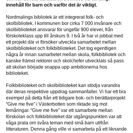
innehåll för barn och varför det är viktigt.
Nordmalings bibliotek är ett integrerat folk- och
skolbibliotek. I kommunen bor cirka 7 000 invånare och
skolbiblioteket ansvarar för ungefär 900 elever, från
förskoleklass upp till årskurs 9. I två år har vi jobbat med
ett projekt där vi försöker utveckla samarbetet mellan
skolbiblioteket och folkbiblioteket. Det tog egentligen
några år innan samarbetet mellan skola, folkbibliotek och
kanske främst rektorer och skolchefer utvecklats så pass
att skolan började snappa upp ambitionerna hos
biblioteket.
Folkbiblioteket och skolbiblioteket kan stödja varandra
där deras respektive uppdrag sammanfaller. Vi har ett bra
exempel på detta från ett tidigare bok- och berättarprojekt
“Give me five” i Västerbotten som riktade sig mot
femåringar. “Give me five” var ett samarbete mellan
förskolan och folkbiblioteket där utgångspunkten var att
våga prata om svåra teman med små barn utifrån
litteraturen. Denna gång ville vi samarbeta på ett liknande