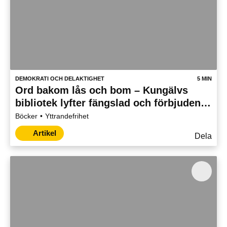
DEMOKRATI OCH DELAKTIGHET
5 MIN
Ord bakom lås och bom – Kungälvs
bibliotek lyfter fängslad och förbjuden
litteratur
Böcker
Yttrandefrihet
Artikel
Dela