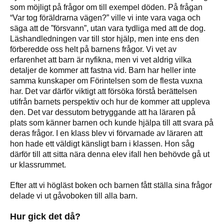
som möjligt på frågor om till exempel döden. På frågan
“Var tog föräldrarna vägen?” ville vi inte vara vaga och
säga att de ”försvann”, utan vara tydliga med att de dog.
Läshandledningen var till stor hjälp, men inte ens den
förberedde oss helt på barnens frågor. Vi vet av
erfarenhet att barn är nyfikna, men vi vet aldrig vilka
detaljer de kommer att fastna vid. Barn har heller inte
samma kunskaper om Förintelsen som de flesta vuxna
har. Det var därför viktigt att försöka förstå berättelsen
utifrån barnets perspektiv och hur de kommer att uppleva
den. Det var dessutom betryggande att ha läraren på
plats som känner barnen och kunde hjälpa till att svara på
deras frågor. I en klass blev vi förvarnade av läraren att
hon hade ett väldigt känsligt barn i klassen. Hon såg
därför till att sitta nära denna elev ifall hen behövde gå ut
ur klassrummet.
Efter att vi högläst boken och barnen fått ställa sina frågor
delade vi ut gåvoboken till alla barn.
Hur gick det då?