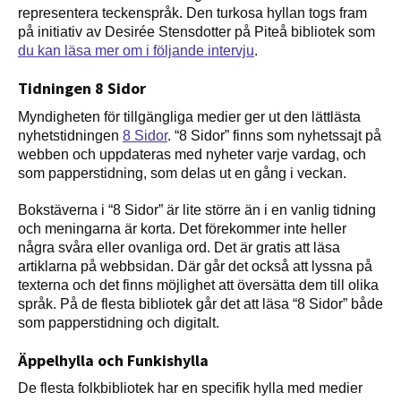
representera teckenspråk. Den turkosa hyllan togs fram
på initiativ av Desirée Stensdotter på Piteå bibliotek som
du kan läsa mer om i följande intervju
.
Tidningen 8 Sidor
Myndigheten för tillgängliga medier ger ut den lättlästa
nyhetstidningen
8 Sidor
. “8 Sidor” finns som nyhetssajt på
webben och uppdateras med nyheter varje vardag, och
som papperstidning, som delas ut en gång i veckan.
Bokstäverna i “8 Sidor” är lite större än i en vanlig tidning
och meningarna är korta. Det förekommer inte heller
några svåra eller ovanliga ord. Det är gratis att läsa
artiklarna på webbsidan. Där går det också att lyssna på
texterna och det finns möjlighet att översätta dem till olika
språk. På de flesta bibliotek går det att läsa “8 Sidor” både
som papperstidning och digitalt.
Äppelhylla och Funkishylla
De flesta folkbibliotek har en specifik hylla med medier