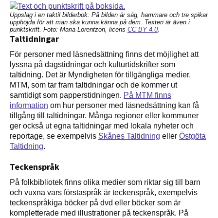
Uppslag i en taktil bilderbok. På bilden är såg, hammare och tre spikar
upphöjda för att man ska kunna känna på dem. Texten är även i
punktskrift. Foto: Maria Lorentzon, licens
CC BY 4.0
.
Taltidningar
För personer med läsnedsättning finns det möjlighet att
lyssna på dagstidningar och kulturtidskrifter som
taltidning. Det är Myndigheten för tillgängliga medier,
MTM, som tar fram taltidningar och de kommer ut
samtidigt som papperstidningen.
På MTM finns
information
om hur personer med läsnedsättning kan få
tillgång till taltidningar. Många regioner eller kommuner
ger också ut egna taltidningar med lokala nyheter och
reportage, se exempelvis
Skånes Taltidning
eller
Östgöta
Taltidning
.
Teckenspråk
På folkbibliotek finns olika medier som riktar sig till barn
och vuxna vars förstaspråk är teckenspråk, exempelvis
teckenspråkiga böcker på dvd eller böcker som är
kompletterade med illustrationer på teckenspråk. På