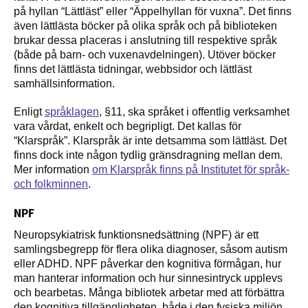
på hyllan “Lättläst” eller “Äppelhyllan för vuxna”. Det finns
även lättlästa böcker på olika språk och på biblioteken
brukar dessa placeras i anslutning till respektive språk
(både på barn- och vuxenavdelningen). Utöver böcker
finns det lättlästa tidningar, webbsidor och lättläst
samhällsinformation.
Enligt
språklagen
, §11, ska språket i offentlig verksamhet
vara vårdat, enkelt och begripligt. Det kallas för
“Klarspråk”. Klarspråk är inte detsamma som lättläst. Det
finns dock inte någon tydlig gränsdragning mellan dem.
Mer information
om Klarspråk finns på Institutet för språk-
och folkminnen
.
NPF
Neuropsykiatrisk funktionsnedsättning (NPF) är ett
samlingsbegrepp för flera olika diagnoser, såsom autism
eller ADHD. NPF påverkar den kognitiva förmågan, hur
man hanterar information och hur sinnesintryck upplevs
och bearbetas. Många bibliotek arbetar med att förbättra
den kognitiva tillgängligheten, både i den fysiska miljön