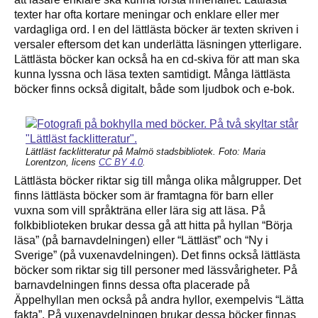
texter har ofta kortare meningar och enklare eller mer
vardagliga ord. I en del lättlästa böcker är texten skriven i
versaler eftersom det kan underlätta läsningen ytterligare.
Lättlästa böcker kan också ha en cd-skiva för att man ska
kunna lyssna och läsa texten samtidigt. Många lättlästa
böcker finns också digitalt, både som ljudbok och e-bok.
Lättläst facklitteratur på Malmö stadsbibliotek. Foto: Maria
Lorentzon, licens
CC BY 4.0
.
Lättlästa böcker riktar sig till många olika målgrupper. Det
finns lättlästa böcker som är framtagna för barn eller
vuxna som vill språkträna eller lära sig att läsa. På
folkbiblioteken brukar dessa gå att hitta på hyllan “Börja
läsa” (på barnavdelningen) eller “Lättläst” och “Ny i
Sverige” (på vuxenavdelningen). Det finns också lättlästa
böcker som riktar sig till personer med lässvårigheter. På
barnavdelningen finns dessa ofta placerade på
Äppelhyllan men också på andra hyllor, exempelvis “Lätta
fakta”. På vuxenavdelningen brukar dessa böcker finnas