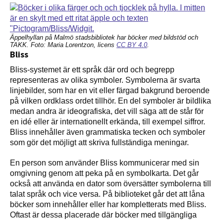
Äppelhyllan på Malmö stadsbibliotek har böcker med bildstöd och
TAKK. Foto: Maria Lorentzon, licens
CC BY 4.0
.
Bliss
Bliss-systemet är ett språk där ord och begrepp
representeras av olika symboler. Symbolerna är svarta
linjebilder, som har en vit eller färgad bakgrund beroende
på vilken ordklass ordet tillhör. En del symboler är bildlika
medan andra är ideografiska, det vill säga att de står för
en idé eller är internationellt erkända, till exempel siffror.
Bliss innehåller även grammatiska tecken och symboler
som gör det möjligt att skriva fullständiga meningar.
En person som använder Bliss kommunicerar med sin
omgivning genom att peka på en symbolkarta. Det går
också att använda en dator som översätter symbolerna till
talat språk och vice versa. På biblioteket går det att låna
böcker som innehåller eller har kompletterats med Bliss.
Oftast är dessa placerade där böcker med tillgängliga