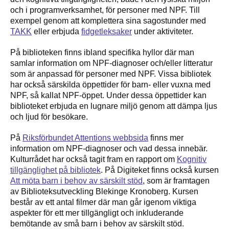
och i programverksamhet, för personer med NPF. Till
exempel genom att komplettera sina sagostunder med
TAKK
eller erbjuda
fidgetleksaker
under aktiviteter.
På biblioteken finns ibland specifika hyllor där man
samlar information om NPF-diagnoser och/eller litteratur
som är anpassad för personer med NPF. Vissa bibliotek
har också särskilda öppettider för barn- eller vuxna med
NPF, så kallat NPF-öppet. Under dessa öppettider kan
biblioteket erbjuda en lugnare miljö genom att dämpa ljus
och ljud för besökare.
På
Riksförbundet Attentions webbsida
finns mer
information om NPF-diagnoser och vad dessa innebär.
Kulturrådet har också tagit fram en rapport om
Kognitiv
tillgänglighet på bibliotek
. På Digiteket finns också kursen
Att möta barn i behov av särskilt stöd
, som är framtagen
av Biblioteksutveckling Blekinge Kronoberg. Kursen
består av ett antal filmer där man går igenom viktiga
aspekter för ett mer tillgängligt och inkluderande
bemötande av små barn i behov av särskilt stöd.