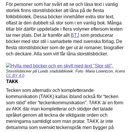
För personer som har svårt att se och läsa text i vanlig
storlek finns storstilsböcker att låna på de flesta
folkbibliotek. Dessa böcker innehåller extra stor text,
oftast är den dubbelt så stor som i en vanlig bok. Många
titlar blir därför uppdelade i flera volymer eftersom texten
tar mer plats. Det är framför allt
BTJ
som producerar
böcker med stor stil i samarbete med svenska förlag. De
flesta storstilsböcker som de ger ut är romaner, biografier
och deckare. Alla som vill får låna storstilsböcker.
Storstilsböcker på Lunds stadsbibliotek. Foto: Maria Lorentzon, licens
CC BY 4.0
.
TAKK
Tecken som alternativ och kompletterande
kommunikation (TAKK) kallas ibland också för “tecken
som stöd” eller “teckenkommunikation”. TAKK är en form
av AKK där man kompletterar och stödjer det talade
språket genom att teckna de viktigaste orden och
meningarna samtidigt som man pratar. TAKK är inte
detsamma som svenskt teckenspråk men bygger på