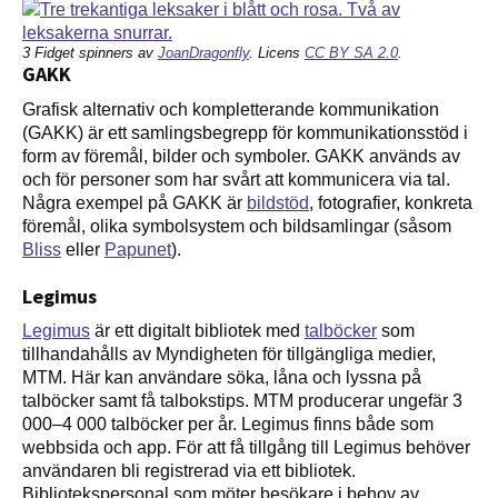
3 Fidget spinners av
JoanDragonfly
. Licens
CC BY SA 2.0
.
GAKK
Grafisk alternativ och kompletterande kommunikation
(GAKK) är ett samlingsbegrepp för kommunikationsstöd i
form av föremål, bilder och symboler. GAKK används av
och för personer som har svårt att kommunicera via tal.
Några exempel på GAKK är
bildstöd
, fotografier, konkreta
föremål, olika symbolsystem och bildsamlingar (såsom
Bliss
eller
Papunet
).
Legimus
Legimus
är ett digitalt bibliotek med
talböcker
som
tillhandahålls av Myndigheten för tillgängliga medier,
MTM. Här kan användare söka, låna och lyssna på
talböcker samt få talbokstips. MTM producerar ungefär 3
000–4 000 talböcker per år. Legimus finns både som
webbsida och app. För att få tillgång till Legimus behöver
användaren bli registrerad via ett bibliotek.
Bibliotekspersonal som möter besökare i behov av