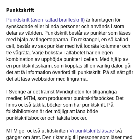
Punktskrift
Punktskrift (även kallad brailleskrift)
är framtagen för
synskadade eller blinda personer och används i stora
delar av världen. Punktskrift består av punkter som läses
med hjälp av fingertopparna. En rektangel, en så kallad
cell, består av sex punkter med två lodräta kolumner och
tre vågräta. Varje bokstav i alfabetet har en egen
kombination av upphöjda punkter i cellen. Med hjälp av
en punktskriftsskärm, som kopplas till en vanlig dator, går
det att få information överförd till punktskrift. På så sätt går
det att läsa webbsidor med fingrarna.
I Sverige är det främst Myndigheten för tillgängliga
medier, MTM, som producerar punktskriftsböcker. Det
finns också taktila böcker som har punktskrift. På
folkbiblioteken är det möjligt att låna både
punktskriftsböcker och taktila böcker.
MTM ger också ut tidskriften
Vi punktskriftsläsare
två
gånger om året. Den riktar sig till personer som läser med