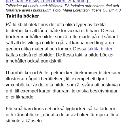
Talböcker på Lunds stadsbibliotek. På fodralen står bokens titel och
författare även i punktskrift. Foto: Maria Lorentzon, licens
CC BY 4.0
.
Taktila böcker
På folkbibliotek finns det ofta olika typer av taktila
bilderböcker att låna, både för vuxna och barn. Dessa
böcker innehåller bilder som är utformade på ett sådant
sätt att det viktiga i bilden går att känna med fingrarna
genom olika material och former. Dessa
taktila bilder
kallas också reliefbilder. De flesta taktila bilderböcker
innehåller också punktskrift.
I barnböcker och/eller pekböcker förekommer bilder som
illustrerar något i berättelsen, till exempel ett djur. I
vuxenböcker är det ofta bilder som är svåra att beskriva i
ord, till exempel kartor, diagram, tekniska beskrivningar
eller liknande.
För små barn finns det också tygböcker, så kallade rör-
och kännaböcker, där alla delar av boken är mjuka för att
stimulera känseln.