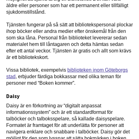
äldre eller personer som har ett permanent eller tillfälligt
sjukdomstillstånd.
Tjänsten fungerar på så sätt att bibliotekspersonal plockar
ihop böcker eller andra medier efter önskemål från den
som ska låna. Personal från biblioteket levererar sedan
materialet hem till låntagaren och detta hämtas sedan
efter ett antal veckor. Tjänsten är gratis och allt som krävs
är ett bibliotekskort.
Vissa bibliotek, exempelvis
biblioteken inom Göteborgs
stad
, erbjuder färdiga bokkassar med olika teman för
personer med “Boken kommer”.
Daisy
Daisy är en förkortning av “digitalt anpassat
informationssystem” och är ett standardformat för
talböcker och talboksspelare, så kallade daisyspelare.
Formatet är framtaget för att underlätta för personer att
navigera enklare och snabbare i talböcker. Daisy gör det
möjligt för den som lyssnar att sätta bokmärken i boken