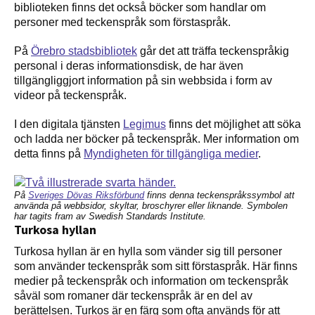
biblioteken finns det också böcker som handlar om
personer med teckenspråk som förstaspråk.
På
Örebro stadsbibliotek
går det att träffa teckenspråkig
personal i deras informationsdisk, de har även
tillgängliggjort information på sin webbsida i form av
videor på teckenspråk.
I den digitala tjänsten
Legimus
finns det möjlighet att söka
och ladda ner böcker på teckenspråk. Mer information om
detta finns på
Myndigheten för tillgängliga medier
.
På
Sveriges Dövas Riksförbund
finns denna teckenspråkssymbol att
använda på webbsidor, skyltar, broschyrer eller liknande. Symbolen
har tagits fram av Swedish Standards Institute.
Turkosa hyllan
Turkosa hyllan är en hylla som vänder sig till personer
som använder teckenspråk som sitt förstaspråk. Här finns
medier på teckenspråk och information om teckenspråk
såväl som romaner där teckenspråk är en del av
berättelsen. Turkos är en färg som ofta används för att