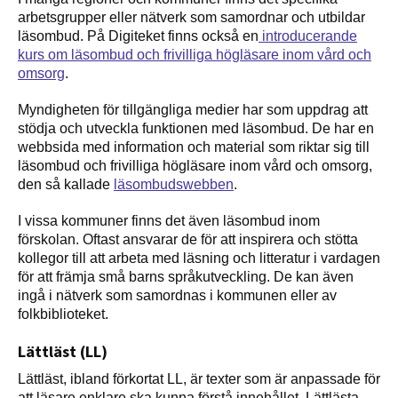
arbetsgrupper eller nätverk som samordnar och utbildar
läsombud. På Digiteket finns också en
introducerande
kurs om läsombud och frivilliga högläsare inom vård och
omsorg
.
Myndigheten för tillgängliga medier har som uppdrag att
stödja och utveckla funktionen med läsombud. De har en
webbsida med information och material som riktar sig till
läsombud och frivilliga högläsare inom vård och omsorg,
den så kallade
läsombudswebben
.
I vissa kommuner finns det även läsombud inom
förskolan. Oftast ansvarar de för att inspirera och stötta
kollegor till att arbeta med läsning och litteratur i vardagen
för att främja små barns språkutveckling. De kan även
ingå i nätverk som samordnas i kommunen eller av
folkbiblioteket.
Lättläst (LL)
Lättläst, ibland förkortat LL, är texter som är anpassade för
att läsare enklare ska kunna förstå innehållet. Lättlästa