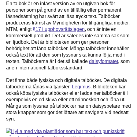
En talbok är en inläst version av en utgiven bok för
personer som på grund av en tillfällig eller permanent
läsnedsättning har svårt att läsa tryckt text. Talböcker
produceras främst av Myndigheten för tillgängliga medier,
MTM, enligt
§17 i upphovsrättslagen
, och är inte en
kommersiell produkt. Det är således inte samma sak som
en ljudbok. Det är biblioteken som ger personer
behörighet att låna talböcker. Många talböcker innehåller
också text för att den som lyssnar ska kunna följa med i
texten. Talböckerna är i det så kallade
daisyformatet
, som
är en internationell talboksstandard.
Det finns både fysiska och digitala talböcker. De digitala
talböckerna lånas via tjänsten
Legimus
. Biblioteken kan
också köpa fysiska talböcker eller ladda ner talböcker till
exempelvis en cd-skiva eller ett minneskort och låna ut.
Många som lyssnar på talböcker har en daisyspelare med
stora knappar som gör det lättare att navigera vid nedsatt
syn.