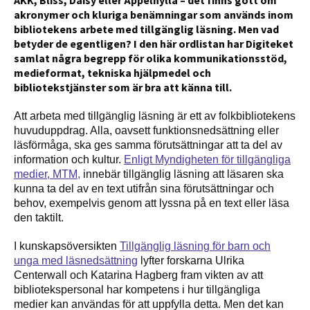
AKK, Bliss, Daisy eller Äppelhylla – det finns gott om
akronymer och kluriga benämningar som används inom
bibliotekens arbete med tillgänglig läsning. Men vad
betyder de egentligen? I den här ordlistan har Digiteket
samlat några begrepp för olika kommunikationsstöd,
medieformat, tekniska hjälpmedel och
bibliotekstjänster som är bra att känna till.
Att arbeta med tillgänglig läsning är ett av folkbibliotekens
huvuduppdrag. Alla, oavsett funktionsnedsättning eller
läsförmåga, ska ges samma förutsättningar att ta del av
information och kultur.
Enligt Myndigheten för tillgängliga
medier, MTM,
innebär tillgänglig läsning att läsaren ska
kunna ta del av en text utifrån sina förutsättningar och
behov, exempelvis genom att lyssna på en text eller läsa
den taktilt.
I kunskapsöversikten
Tillgänglig läsning för barn och
unga med läsnedsättning
lyfter forskarna Ulrika
Centerwall och Katarina Hagberg fram vikten av att
bibliotekspersonal har kompetens i hur tillgängliga
medier kan användas för att uppfylla detta. Men det kan