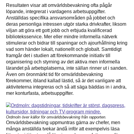
Resultaten visar att omvärldsbevakning ofta pågår
löpande, integrerat i vardagens arbetsuppgifter.
Anställdas specifika ansvarsområden på jobbet och
deras personliga intressen utgör starka drivkrafter, liksom
viljan att göra ett gott jobb och erbjuda kvalificerad
biblioteksservice. Mer eller mindre informella nätverk
stimulerar och bidrar till spaningar och ajourhållning kring
vad som händer lokalt, nationellt och globalt. Samtidigt
framgår det i studien att förekommande initiativ till
organisering och styrning av det aktiva men informella
lärandet på arbetsplatserna, inte sällan rinner ut i sanden.
Även om öronmärkt tid för omvärldsbevakning
förekommer, ibland kallad lästid, så är det vanligare att
aktiviteterna integreras och så att säga bäddas in i andra,
mer konturfasta, arbetsuppgifter.
Ordmoln över källor för omvärldsbevakning från rapporten.
Omvärldsbevakning uppmuntras gärna av chefer, men
många anställda tvekar ändå inför att exempelvis läsa