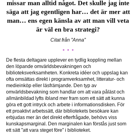
missar man alltid något. Det skulle jag inte
säga att jag egentligen har… det är mer att
man… ens egen känsla av att man vill veta
är väl en bra strategi?
Citat från ”Anna”
De flesta deltagare upplever en tydlig koppling mellan
den löpande omvärldsbevakningen och
biblioteksverksamheten. Konkreta idéer och uppslag kan
ofta omsättas direkt i programverksamhet, litteratur- och
medieinköp eller läsfrämjande. Den typ av
omvärldsbevakning som handlar om att vara påläst och
allmänbildad lyfts ibland mer fram som ett sätt att kunna
göra ett gott intryck och arbete i informationsdisken. För
ett proaktivt arbetssätt, där bibliotekets besökare kan
erbjudas mer än det direkt efterfrågade, behövs viss
kunskapsmarginal. Den marginalen kan förstås just som
ett sätt ”att vara steget före” i biblioteket.