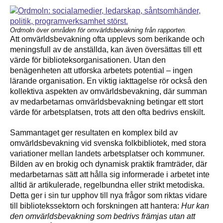
Ordmoln över områden för omvärldsbevakning från rapporten.
Att omvärldsbevakning ofta upplevs som berikande och
meningsfull av de anställda, kan även översättas till ett
värde för biblioteksorganisationen. Utan den
benägenheten att utforska arbetets potential – ingen
lärande organisation. En viktig iakttagelse rör också den
kollektiva aspekten av omvärldsbevakning, där summan
av medarbetarnas omvärldsbevakning betingar ett stort
värde för arbetsplatsen, trots att den ofta bedrivs enskilt.
Sammantaget ger resultaten en komplex bild av
omvärldsbevakning vid svenska folkbibliotek, med stora
variationer mellan landets arbetsplatser och kommuner.
Bilden av en brokig och dynamisk praktik framträder, där
medarbetarnas sätt att hålla sig informerade i arbetet inte
alltid är artikulerade, regelbundna eller strikt metodiska.
Detta ger i sin tur upphov till nya frågor som riktas vidare
till bibliotekssektorn och forskningen att hantera:
Hur kan
den omvärldsbevakning som bedrivs främjas utan att