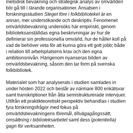
metodisk bevakning och strategisk analys av omvärlden
bör gå till i lärande organisationer. Ansatsen i
forskningsstudien
Steget före i folkbiblioteket
är en
annan, mer undersökande och deskriptiv. Fenomenet
omvärldsbevakning undersöks här empiriskt, genom
biblioteksanställdas egna beskrivningar av hur de
definierar sin professionella omvärld, hur de håller koll på
vad de behöver veta för att kunna göra ett gott jobb; både
i relation till arbetsplatsens krav och den egna
ambitionsnivån. Härigenom nyanseras bilden av
omvärldsbevakning, såsom den tar form på svenska
folkbibliotek.
Materialet som har analyserats i studien samlades in
under hösten 2022 och består av närmare 800 enkätsvar
samt transkriptioner från åtta semistrukturerade intervjuer.
Utifrån ett praktikteoretiskt perspektiv behandlas i studien
fyra forskningsfrågor med fokus på
omvärldsbevakningens
föremål
,
tillvägagångssätt
,
omsättning i biblioteksarbetet
samt dess (
potentiella)
gagn för verksamheten
.