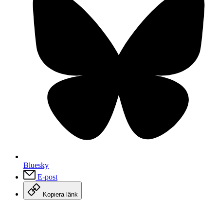
Bluesky
E-post
Kopiera länk