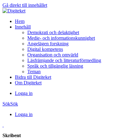
Gå direkt till innehållet
Hem
Innehåll
Demokrati och delaktighet
Medie- och informationskunnighet
Angelägen forskning
Digital kompetens
Organisation och omvärld
Läsfrämjande och litteraturförmedling
Språk och tillgänglig läsning
Teman
Bidra till Digiteket
Om Digiteket
Logga in
Sök
Sök
Logga in
Skribent