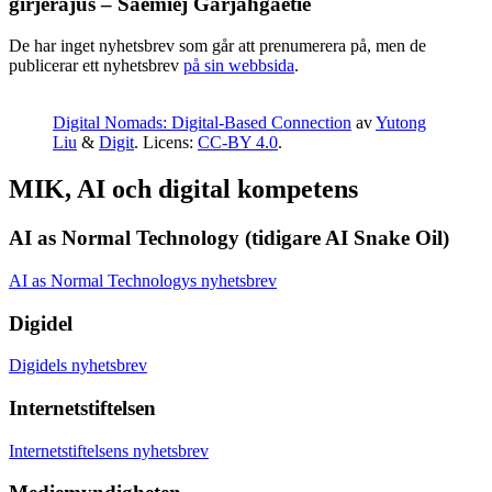
girjerájus – Saemiej Gärjahgåetie
De har inget nyhetsbrev som går att prenumerera på, men de
publicerar ett nyhetsbrev
på sin webbsida
.
Digital Nomads: Digital-Based Connection
av
Yutong
Liu
&
Digit
. Licens:
CC-BY 4.0
.
MIK, AI och digital kompetens
AI as Normal Technology
(tidigare AI Snake Oil)
AI as Normal Technologys nyhetsbrev
Digidel
Digidels nyhetsbrev
Internetstiftelsen
Internetstiftelsens nyhetsbrev