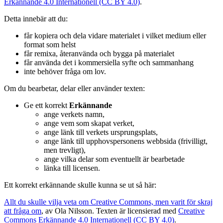
Erkännande 4.0 Internationell (CC BY 4.0)
.
Detta innebär att du:
får kopiera och dela vidare materialet i vilket medium eller
format som helst
får remixa, återanvända och bygga på materialet
får använda det i kommersiella syfte och sammanhang
inte behöver fråga om lov.
Om du bearbetar, delar eller använder texten:
Ge ett korrekt
Erkännande
ange verkets namn,
ange vem som skapat verket,
ange länk till verkets ursprungsplats,
ange länk till upphovspersonens webbsida (frivilligt,
men trevligt),
ange vilka delar som eventuellt är bearbetade
länka till licensen.
Ett korrekt erkännande skulle kunna se ut så här:
Allt du skulle vilja veta om Creative Commons, men varit för skraj
att fråga om
, av Ola Nilsson. Texten är licensierad med
Creative
Commons Erkännande 4.0 Internationell (CC BY 4.0)
.