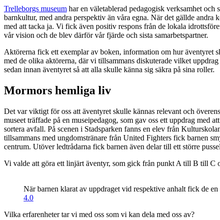
Trelleborgs museum
har en väletablerad pedagogisk verksamhet och sa 
barnkultur, med andra perspektiv än våra egna. När det gällde andra 
med att tacka ja. Vi fick även positiv respons från de lokala idrotts
vår vision och de blev därför vår fjärde och sista samarbetspartner.
Aktörerna fick ett exemplar av boken, information om hur äventyret sk
med de olika aktörerna, där vi tillsammans diskuterade vilket uppdrag
sedan innan äventyret så att alla skulle känna sig säkra på sina roller.
Mormors hemliga liv
Det var viktigt för oss att äventyret skulle kännas relevant och övere
museet träffade på en museipedagog, som gav oss ett uppdrag med att 
sortera avfall. På scenen i Stadsparken fanns en elev från Kulturskol
tillsammans med ungdomstränare från United Fighters fick barnen smyg
centrum. Utöver ledtrådarna fick barnen även delar till ett större pus
Vi valde att göra ett linjärt äventyr, som gick från punkt A till B till C
När barnen klarat av uppdraget vid respektive anhalt fick de en 
4.0
Vilka erfarenheter tar vi med oss som vi kan dela med oss av?