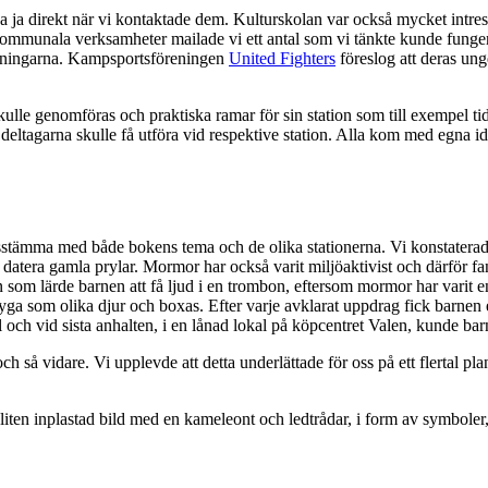
ja direkt när vi kontaktade dem. Kulturskolan var också mycket intress
kommunala verksamheter mailade vi ett antal som vi tänkte kunde funger
föreningarna. Kampsportsföreningen
United Fighters
föreslog att deras ung
ulle genomföras och praktiska ramar för sin station som till exempel ti
 deltagarna skulle få utföra vid respektive station. Alla kom med egna 
nsstämma med både bokens tema och de olika stationerna. Vi konstaterade 
datera gamla prylar. Mormor har också varit miljöaktivist och därför f
an som lärde barnen att få ljud i en trombon, eftersom mormor har varit
a som olika djur och boxas. Efter varje avklarat uppdrag fick barnen e
sel och vid sista anhalten, i en lånad lokal på köpcentret Valen, kunde 
 och så vidare. Vi upplevde att detta underlättade för oss på ett flertal pl
liten inplastad bild med en kameleont och ledtrådar, i form av symboler,