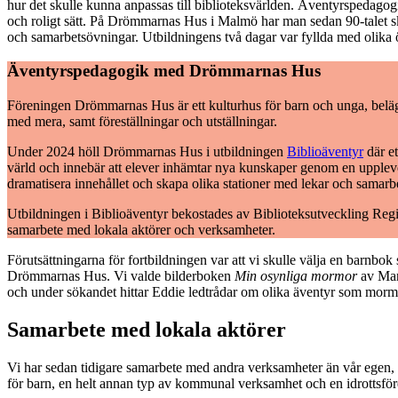
hur det skulle kunna anpassas till biblioteksvärlden. Äventyrspedago
och roligt sätt. På Drömmarnas Hus i Malmö har man sedan 90-talet ska
och samarbetsövningar. Utbildningens två dagar var fyllda med olika 
Äventyrspedagogik med Drömmarnas Hus
Föreningen Drömmarnas Hus är ett kulturhus för barn och unga, beläg
med mera, samt föreställningar och utställningar.
Under 2024 höll Drömmarnas Hus i utbildningen
Biblioäventyr
där et
värld och innebär att elever inhämtar nya kunskaper genom en uppleve
dramatisera innehållet och skapa olika stationer med lekar och samarbe
Utbildningen i Biblioäventyr bekostades av Biblioteksutveckling Regi
samarbete med lokala aktörer och verksamheter.
Förutsättningarna för fortbildningen var att vi skulle välja en barnbok
Drömmarnas Hus. Vi valde bilderboken
Min osynliga mormor
av Mari
och under sökandet hittar Eddie ledtrådar om olika äventyr som mor
Samarbete med lokala aktörer
Vi har sedan tidigare samarbete med andra verksamheter än vår egen, 
för barn, en helt annan typ av kommunal verksamhet och en idrottsfören