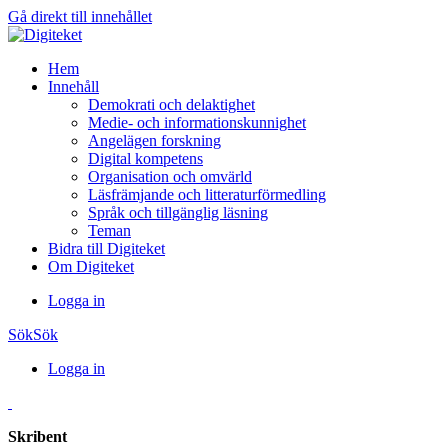
Gå direkt till innehållet
Hem
Innehåll
Demokrati och delaktighet
Medie- och informationskunnighet
Angelägen forskning
Digital kompetens
Organisation och omvärld
Läsfrämjande och litteraturförmedling
Språk och tillgänglig läsning
Teman
Bidra till Digiteket
Om Digiteket
Logga in
Sök
Sök
Logga in
Skribent