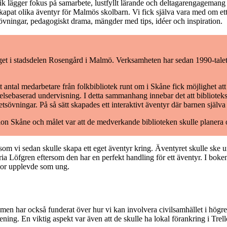
gik lägger fokus på samarbete, lustfyllt lärande och deltagarengagema
pat olika äventyr för Malmös skolbarn. Vi fick själva vara med om ett 
övningar, pedagogiskt drama, mängder med tips, idéer och inspiration.
et i stadsdelen Rosengård i Malmö. Verksamheten har sedan 1990-talet e
t antal medarbetare från folkbibliotek runt om i Skåne fick möjlighet 
lsebaserad undervisning. I detta sammanhang innebar det att biblioteks
tsövningar. På så sätt skapades ett interaktivt äventyr där barnen själv
on Skåne och målet var att de medverkande biblioteken skulle planera o
 som vi sedan skulle skapa ett eget äventyr kring. Äventyret skulle ske 
a Löfgren eftersom den har en perfekt handling för ett äventyr. I bo
mor upplevde som ung.
men har också funderat över hur vi kan involvera civilsamhället i hög
ing. En viktig aspekt var även att de skulle ha lokal förankring i Trel