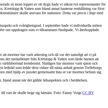
erade så inom loppet av ett dygn hade vi säkrat två representanter för
a. Kretslopp & Vatten som bland annat hanterar renhållning var först
domstränare skulle ansvara för stationen. Detta var precis i linje med
dsaspekt och svårighetsgrad. I september hade vi individuella möten
idéer om uppdragen som vi tillsammans finslipade. Vi återkopplade
att mormor har varit arkeolog och då var det naturligt att vi på
anns det medarbetare från Kretslopp & Vatten som lärde barnen att
 en världsberömd trombonist. Slutligen har mormor varit spion och
n ledtråd som ledde dem vidare till nästa anhalt genom Trelleborgs
barnen med hjälp av pusslet gemensamt lista ut var mormor befann sig.
an, bland annat när det gällde tidsaspekten och i berättelsen.
 till vart de skulle bege sig härnäst. Foto: Fanny Voigt
CC BY