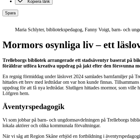
Kopiera länk
Spara
Maria Schlyter, bibliotekspedagog, Fanny Voigt, barn- och ung
Mormors osynliga liv – ett läslo
Trelleborgs bibliotek arrangerade ett stadsäventyr baserat på b
föräldrar utföra kreativa uppdrag på jakt efter den försvunna 
En regnig förmiddag under läslovet 2024 samlades barnfamiljer på Tr
hittades ett brev med ledtrådar om var hon kunde finnas. Tillsammans med
uppdrag för att få nya ledtrådar. Slutligen hittades mormor, som vill
Löfgren hem.
Äventyrspedagogik
Vi som jobbar på barn- och ungdomsavdelningen på Trelleborgs bibliote
lokala aktörer och olika kommunala förvaltningar.
När vi såg att Region Skåne erbjöd en fortbildning i äventyrspedagog