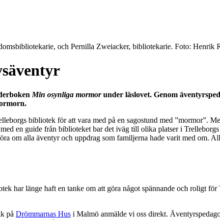
domsbibliotekarie, och Pernilla Zweiacker, bibliotekarie. Foto: Henri
vsäventyr
ilderboken
Min osynliga mormor
under läslovet. Genom äventyrsped
mormorn.
elleborgs bibliotek för att vara med på en sagostund med ”mormor”. Men
 en guide från biblioteket bar det iväg till olika platser i Trelleborgs c
e höra om alla äventyr och uppdrag som familjerna hade varit med om. A
k har länge haft en tanke om att göra något spännande och roligt för T
ik på
Drömmarnas Hus
i Malmö anmälde vi oss direkt. Äventyrspedagogi