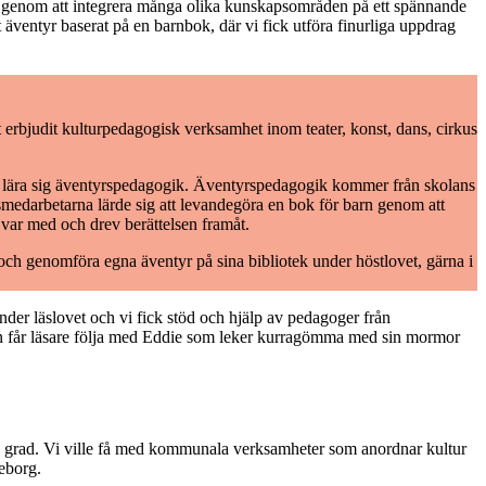
ng genom att integrera många olika kunskapsområden på ett spännande
äventyr baserat på en barnbok, där vi fick utföra finurliga uppdrag
rbjudit kulturpedagogisk verksamhet inom teater, konst, dans, cirkus
att lära sig äventyrspedagogik. Äventyrspedagogik kommer från skolans
medarbetarna lärde sig att levandegöra en bok för barn genom att
a var med och drev berättelsen framåt.
ch genomföra egna äventyr på sina bibliotek under höstlovet, gärna i
under läslovet och vi fick stöd och hjälp av pedagoger från
ken får läsare följa med Eddie som leker kurragömma med sin mormor
re grad. Vi ville få med kommunala verksamheter som anordnar kultur
leborg.