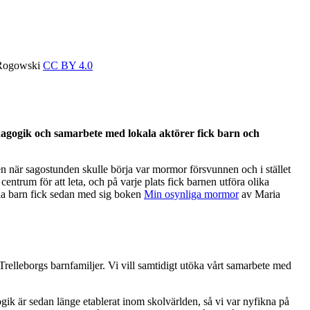
k Rogowski
CC BY 4.0
agogik och samarbete med lokala aktörer fick barn och
 när sagostunden skulle börja var mormor försvunnen och i stället
entrum för att leta, och på varje plats fick barnen utföra olika
lla barn fick sedan med sig boken
Min osynliga mormor
av Maria
relleborgs barnfamiljer. Vi vill samtidigt utöka vårt samarbete med
k är sedan länge etablerat inom skolvärlden, så vi var nyfikna på