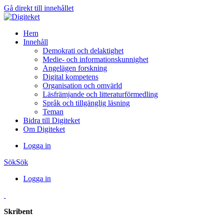
Gå direkt till innehållet
Hem
Innehåll
Demokrati och delaktighet
Medie- och informationskunnighet
Angelägen forskning
Digital kompetens
Organisation och omvärld
Läsfrämjande och litteraturförmedling
Språk och tillgänglig läsning
Teman
Bidra till Digiteket
Om Digiteket
Logga in
Sök
Sök
Logga in
Skribent