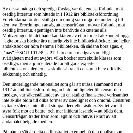
Av dessa många och spretiga förslag var det endast förbudet mot
osedlig litteratur som hittade in i 1912 års biblioteksförordning.
Företrädarna för den statliga utredning som utgjorde underlag till
den nya förordningen ansåg att censurfrågan, utöver förbudet mot
osedlig litteratur, egentligen inte behövde diskuteras alls.
Motiveringen till det hade karaktären av ett retoriskt alexanderhugg:
”agitatoriska böcker äro naturligtvis inte biblioteksböcker; inte heller
andaktsböcker höra hemma i biblioteken, då sådana böra ägas, ej
15
lånas”.
SOU 1912:8, s. 27.
Utredarna medgav samtidigt
svårigheten med att avgöra vilka böcker som skulle klassas som
osedliga, men argumenterade för att goda experter –
bibliotekskonsulenterna – skulle säkra att censuren blev effektiv,
sakkunnig och enhetlig.
Den underliggande rationalitet som går att utläsa i samband med
1912 års biblioteksförordning och de möjligheter till censur den
medgav, var säkerställandet av att en statligt finansierad verksamhet
inte skulle bidra till olika former av osedlighet och omoral. Censuren
syftade således inte till att stoppa idéer eller åsikter. Syftet var att
styra folk mot ett bättre, och mer initierat läsande – att bilda dem.
Censurfrågan träder fram som legitim och rättvis i kraft av att
ändamålet helgade medlen.
På många sätt är detta ett illustrativt exempel på den dualism som