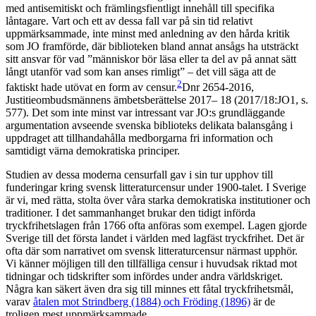
med antisemitiskt och främlingsfientligt innehåll till specifika
låntagare. Vart och ett av dessa fall var på sin tid relativt
uppmärksammade, inte minst med anledning av den hårda kritik
som JO framförde, där biblioteken bland annat ansågs ha utsträckt
sitt ansvar för vad ”människor bör läsa eller ta del av på annat sätt
långt utanför vad som kan anses rimligt” – det vill säga att de
2
faktiskt hade utövat en form av censur.
Dnr 2654-2016,
Justitieombudsmännens ämbetsberättelse 2017– 18 (2017/18:JO1, s.
577).
Det som inte minst var intressant var JO:s grundläggande
argumentation avseende svenska biblioteks delikata balansgång i
uppdraget att tillhandahålla medborgarna fri information och
samtidigt värna demokratiska principer.
Studien av dessa moderna censurfall gav i sin tur upphov till
funderingar kring svensk litteraturcensur under 1900-talet. I Sverige
är vi, med rätta, stolta över våra starka demokratiska institutioner och
traditioner. I det sammanhanget brukar den tidigt införda
tryckfrihetslagen från 1766 ofta anföras som exempel. Lagen gjorde
Sverige till det första landet i världen med lagfäst tryckfrihet. Det är
ofta där som narrativet om svensk litteraturcensur närmast upphör.
Vi känner möjligen till den tillfälliga censur i huvudsak riktad mot
tidningar och tidskrifter som infördes under andra världskriget.
Några kan säkert även dra sig till minnes ett fåtal tryckfrihetsmål,
varav
åtalen mot Strindberg (1884) och Fröding (1896)
är de
troligen mest uppmärksammade.