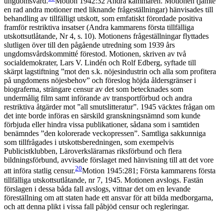
ungdomsvård.
Motion 1942:32 Andra kammaren. Motionen (jämte
en rad andra motioner med liknande frågeställningar) hänvisades till
behandling av tillfälligt utskott, som emfatiskt förordade positiva
framför restriktiva insatser (Andra kammarens första tillfälliga
utskottsutlåtande, Nr 4, s. 10). Motionens frågeställningar flyttades
slutligen över till den pågående utredning som 1939 års
ungdomsvårdskommitté förestod.
Motionen, skriven av två
socialdemokrater, Lars V. Lindén och Rolf Edberg, syftade till
skärpt lagstiftning ”mot den s.k. nöjesindustrin och alla som profitera
på ungdomens nöjesbehov” och föreslog höjda åldersgränser i
biograferna, strängare censur av det som betecknades som
undermålig film samt införande av transportförbud och andra
restriktiva åtgärder mot ”all smutslitteratur”. 1945 väcktes frågan om
det inte borde införas en särskild granskningsnämnd som kunde
förbjuda eller hindra vissa publikationer, sådana som i samtiden
benämndes ”den kolorerade veckopressen”. Samtliga sakkunniga
som tillfrågades i utskottsberedningen, som exempelvis
Publicistklubben, Läroverkslärarnas riksförbund och flera
bildningsförbund, avvisade förslaget med hänvisning till att det vore
20
att införa statlig censur.
Motion 1945:281; Första kammarens första
tillfälliga utskottsutlåtande, nr 7, 1945. Motionen avslogs.
Fastän
förslagen i dessa båda fall avslogs, vittnar det om en levande
föreställning om att staten hade ett ansvar för att bilda medborgarna,
och att denna plikt i vissa fall påbjöd censur och regleringar.