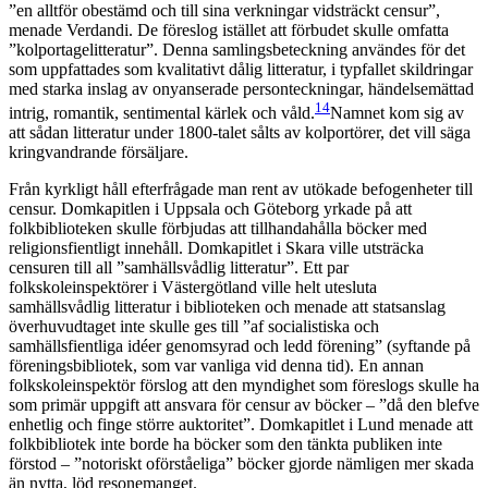
”en alltför obestämd och till sina verkningar vidsträckt censur”,
menade Verdandi. De föreslog istället att förbudet skulle omfatta
”kol­portagelitteratur”. Denna samlingsbeteckning användes för det
som uppfattades som kvalitativt dålig litteratur, i typfallet skildringar
med starka inslag av onyanserade personteckningar, händelsemättad
14
intrig, romantik, sentimental kärlek och våld.
Namnet kom sig av
att sådan litteratur under 1800-talet sålts av kolportörer, det vill säga
kringvandrande försäljare.
Från kyrkligt håll efterfrågade man rent av utökade befogenheter till
censur. Domkapitlen i Uppsala och Göteborg yrkade på att
folkbiblioteken skulle förbjudas att tillhandahålla böcker med
religionsfientligt innehåll. Domkapitlet i Skara ville utsträcka
censuren till all ”samhällsvådlig litteratur”. Ett par
folkskoleinspektörer i Västergötland ville helt utesluta
samhällsvådlig litteratur i biblioteken och menade att statsanslag
överhuvudtaget inte skulle ges till ”af socialistiska och
samhällsfientliga idéer genomsyrad och ledd förening” (syftande på
föreningsbibliotek, som var vanliga vid denna tid). En annan
folkskoleinspektör förslog att den myndighet som föreslogs skulle ha
som primär uppgift att ansvara för censur av böcker – ”då den blefve
enhetlig och finge större auktoritet”. Domkapitlet i Lund menade att
folkbibliotek inte borde ha böcker som den tänkta publiken inte
förstod – ”notoriskt oförståeliga” böcker gjorde nämligen mer skada
än nytta, löd resonemanget.