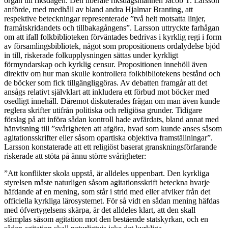
organ till riksdagen.
Den liberale riksdagsmannen Jacob T. Larsson
anförde, med medhåll av bland andra Hjalmar Branting, att
respektive beteckningar representerade ”två helt motsatta linjer,
framåtskridandets och tillbakagångens”. Larsson uttryckte farhågan
om att ifall folkbiblioteken förväntades bedrivas i kyrklig regi i form
av församlingsbibliotek, något som propositionens ordalydelse bjöd
in till, riskerade folkupplysningen sättas under kyrkligt
förmyndarskap och kyrklig censur. Propositionen innehöll även
direktiv om hur man skulle kontrollera folkbibliotekens bestånd och
de böcker som fick tillgängliggöras. Av debatten framgår att det
ansågs relativt självklart att inkludera ett förbud mot böcker med
osedligt innehåll. Däremot diskuterades frågan om man även kunde
reglera skrifter utifrån politiska och religiösa grunder. Tidigare
förslag på att införa sådan kontroll hade avfärdats, bland annat med
hänvisning till ”svårigheten att afgöra, hvad som kunde anses såsom
agitationsskrifter eller såsom opartiska objektiva framställningar”.
Larsson konstaterade att ett religiöst baserat granskningsförfarande
riskerade att stöta på ännu större svårigheter:
”Att konflikter skola uppstå, är alldeles uppenbart. Den kyrkliga
styrelsen måste naturligen såsom agitationsskrift beteckna hvarje
häfdande af en mening, som står i strid med eller afviker från det
officiella kyrkliga lärosystemet. För så vidt en sådan mening häfdas
med öfvertygelsens skärpa, är det alldeles klart, att den skall
stämplas såsom agitation mot den bestående statskyrkan, och en