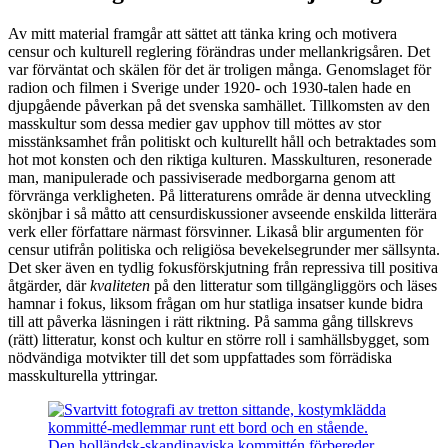
Av mitt material framgår att sättet att tänka kring och motivera
censur och kulturell reglering förändras under mellankrigsåren. Det
var förväntat och skälen för det är troligen många. Genomslaget för
radion och filmen i Sverige under 1920- och 1930-talen hade en
djupgående påverkan på det svenska samhället. Tillkomsten av den
masskultur som dessa medier gav upphov till möttes av stor
misstänksamhet från politiskt och kulturellt håll och betraktades som
hot mot konsten och den riktiga kulturen. Masskulturen, resonerade
man, manipulerade och passiviserade medborgarna genom att
förvränga verkligheten. På litteraturens område är denna utveckling
skönjbar i så måtto att censurdiskussioner avseende enskilda litterära
verk eller författare närmast försvinner. Likaså blir argumenten för
censur utifrån politiska och religiösa bevekelsegrunder mer sällsynta.
Det sker även en tydlig fokusförskjutning från repressiva till positiva
åtgärder, där
kvaliteten
på den litteratur som tillgängliggörs och läses
hamnar i fokus, liksom frågan om hur statliga insatser kunde bidra
till att påverka läsningen i rätt riktning. På samma gång tillskrevs
(rätt) litteratur, konst och kultur en större roll i samhällsbygget, som
nödvändiga motvikter till det som uppfattades som förrädiska
masskulturella yttringar.
Den holländsk-skandinaviska kommittén förbereder