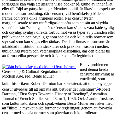
förläggare kan välja att utesluta vissa böcker på grund av innehållet
eller till följd av påtryckningar. Identitetspolitik är likaså en aspekt av
modern censurforskning, där censur (i vid bemärkelse) både kan
främja och tysta olika gruppers röster. När censur tystar
marginaliserade röster rättfärdigas det ofta som ett sätt att skydda
samhället från ”skadliga” idéer. Censur kan således vara både synlig
och osynlig: synlig i direkta förbud mot vissa typer av yttranden eller
publikationer, och osynlig genom sociala och kulturella normer som
styr vad som kan sägas eller tänkas. Det kan finnas censur som är
inbäddad i institutionella strukturer och praktiker, såsom i medier,
utbildningssystem och vetenskapliga discipliner, där den bidrar till
att forma vilka perspektiv och åsikter som får legitimitet.
Ett av problemen
med denna breda
Censorship & Cultural Regulation in the
censurbeskrivning är
Modern Age, red. Beate Müller.
emellertid, som
kulturhistorikern Robert Darnton har konstaterat, att om ”begreppet
5
censur utvidgas till att omfatta allt, betyder det ingenting”.
Robert
Darnton, ”First Steps Toward a History of Reading”, Australian
Journal of French Studies vol. 23, nr 1, 1986.
Också andra forskare,
som kulturhistorikern och språkvetaren Beate Müller ser risker med
att ”likställa mycket olika former av regleringar, genom att förväxla
censur med sociala normer som påverkar och kontrollerar