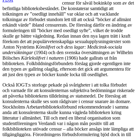
censur för såväl bokinköp som av det
befintliga biblioteksbeståndet. De konstaterar samtidigt att
tolkningen av ”osedligt innehåll” var oklar och att vacklande
tolkningar av förbudet stundom lett till att också ”böcker af allmänt
erkändt värde” ibland censurerats. De föreslog därför en ändring av
formuleringen till ”böcker med osedligt syfte”, vilket de trodde
skulle ge bättre vägledning. Redan innan den nya lagen trätt i kraft
förekom det att populärvetenskapliga sexualupplysningstexter som
Anton Nyströms
Könslifvet
och dess lagar: Medicinsk-sociala
undersökningar
(1904) och den svenska översättningen av Wilhelm
Bölsches
Kärlekslifvet i naturen
(1906) hade gallrats ut från
biblioteken. Folkbildningsförbundets förslag gjorde egentligen inte
den typen av gallring olaglig, eftersom det gick att argumentera för
att just den typen av böcker kunde locka till osedlighet.
Också IOGT:s storloge pekade på svårigheter i att tolka förbudet
och varnade för att konsulenternas subjektiva bedömningar riskerade
att påverka bibliotekens tilldelning av statsmedel. De föreslog att
konsulenterna skulle ses som rådgivare i censur snarare än domare.
Stockholms Arbetarebiblioteksförbund rekommenderade i samma
anda att konsulenterna skulle kunna vägleda biblioteken kring
litteratur i allmänhet. Till och med en liberal organisation som
studentföreningen Verdandi var i någon mån positiv till att
folkbiblioteken utövade censur – alla böcker ansågs inte lämpliga att
tillgängliggöra. Förordningens förbudsformulering bjöd dock in till