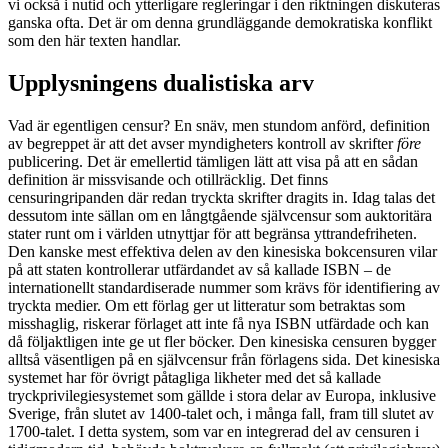
vi också i nutid och ytterligare regleringar i den riktningen diskuteras
ganska ofta. Det är om denna grundläggande demokratiska konflikt
som den här texten handlar.
Upplysningens dualistiska arv
Vad är egentligen censur? En snäv, men stundom anförd, definition
av begreppet är att det avser myndigheters kontroll av skrifter
före
publicering. Det är emellertid tämligen lätt att visa på att en sådan
definition är missvisande och otillräcklig. Det finns
censuringripanden där redan tryckta skrifter dragits in. Idag talas det
dessutom inte sällan om en långtgående självcensur som auktoritära
stater runt om i världen utnyttjar för att begränsa yttrandefriheten.
Den kanske mest effektiva delen av den kinesiska bokcensuren vilar
på att staten kontrollerar utfärdandet av så kallade ISBN – de
internationellt standardiserade nummer som krävs för identifiering av
tryckta medier. Om ett förlag ger ut litteratur som betraktas som
misshaglig, riskerar förlaget att inte få nya ISBN utfärdade och kan
då följaktligen inte ge ut fler böcker. Den kinesiska censuren bygger
alltså väsentligen på en självcensur från förlagens sida. Det kinesiska
systemet har för övrigt påtagliga likheter med det så kallade
tryckprivilegiesystemet som gällde i stora delar av Europa, inklusive
Sverige, från slutet av 1400-talet och, i många fall, fram till slutet av
1700-talet. I detta system, som var en integrerad del av censuren i