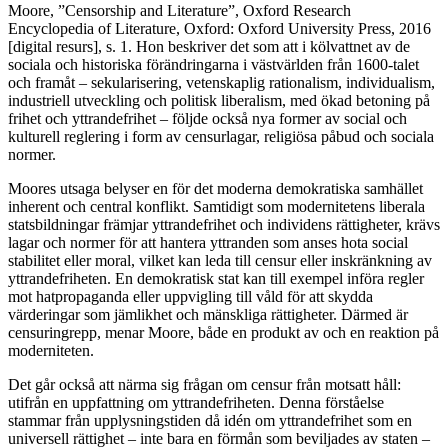
Moore, ”Censorship and Literature”, Oxford Research
Encyclopedia of Literature, Oxford: Oxford University Press, 2016
[digital resurs], s. 1.
Hon beskriver det som att i kölvattnet av de
sociala och historiska förändringarna i västvärlden från 1600-talet
och framåt – sekularisering, vetenskaplig rationalism, individualism,
industriell utveckling och politisk liberalism, med ökad betoning på
frihet och yttrandefrihet – följde också nya former av social och
kulturell reglering i form av censurlagar, religiösa påbud och sociala
normer.
Moores utsaga belyser en för det moderna demokratiska samhället
inherent och central konflikt. Samtidigt som modernitetens liberala
statsbildningar främjar yttrandefrihet och individens rättigheter, krävs
lagar och normer för att hantera yttranden som anses hota social
stabilitet eller moral, vilket kan leda till censur eller inskränkning av
yttrandefriheten. En demokratisk stat kan till exempel införa regler
mot hatpropaganda eller uppvigling till våld för att skydda
värderingar som jämlikhet och mänskliga rättigheter. Därmed är
censuringrepp, menar Moore, både en produkt av och en reaktion på
moderniteten.
Det går också att närma sig frågan om censur från motsatt håll:
utifrån en uppfattning om yttrandefriheten. Denna förståelse
stammar från upplysningstiden då idén om yttrandefrihet som en
universell rättighet – inte bara en förmån som beviljades av staten –