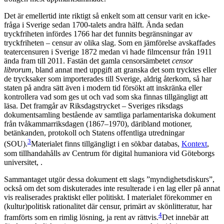
Det är emellertid inte riktigt så enkelt som att censur varit en icke-
fråga i Sverige sedan 1700-talets andra hälft. Ända sedan
tryckfriheten infördes 1766 har det funnits begränsningar av
tryckfriheten – censur av olika slag. Som en jämförelse avskaffades
teatercensuren i Sverige 1872 medan vi hade filmcensur från 1911
ända fram till 2011. Fastän det gamla censorsämbetet
censor
librorum
, bland annat med uppgift att granska det som trycktes eller
de trycksaker som importerades till Sverige, aldrig återkom, så har
staten på andra sätt även i modern tid försökt att inskränka eller
kontrollera vad som ges ut och vad som ska finnas tillgängligt att
läsa. Det framgår av Riksdagstrycket – Sveriges riksdags
dokumentsamling bestående av samtliga parlamentariska dokument
från tvåkammarriksdagen (1867–1970), däribland motioner,
betänkanden, protokoll och Statens offentliga utredningar
3
(SOU).
Materialet finns tillgängligt i en sökbar databas,
Kontext
,
som tillhandahålls av Centrum för digital humaniora vid Göteborgs
universitet, .
Sammantaget utgör dessa dokument ett slags ”myndighetsdiskurs”,
också om det som diskuterades inte resulterade i en lag eller på annat
vis realiserades praktiskt eller politiskt. I materialet förekommer en
(kultur)politisk rationalitet där censur, primärt av skönlitteratur, har
4
framförts som en rimlig lösning, ja rent av rättvis.
Det innebär att