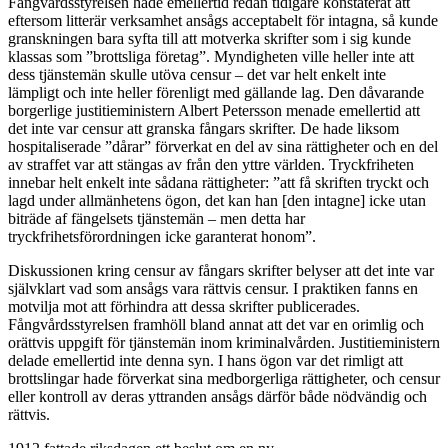
Fångvårdsstyrelsen hade emellertid redan tidigare konstaterat att
eftersom litterär verksamhet ansågs acceptabelt för intagna, så kunde
granskningen bara syfta till att motverka skrifter som i sig kunde
klassas som ”brottsliga företag”. Myndigheten ville heller inte att
dess tjänstemän skulle utöva censur – det var helt enkelt inte
lämpligt och inte heller förenligt med gällande lag. Den dåvarande
borgerlige justitieministern Albert Petersson menade emellertid att
det inte var censur att granska fångars skrifter. De hade liksom
hospitaliserade ”dårar” förverkat en del av sina rättigheter och en del
av straffet var att stängas av från den yttre världen. Tryckfriheten
innebar helt enkelt inte sådana rättigheter: ”att få skriften tryckt och
lagd under allmänhetens ögon, det kan han [den intagne] icke utan
biträde af fängelsets tjänstemän – men detta har
tryckfrihetsförordningen icke garanterat honom”.
Diskussionen kring censur av fångars skrifter belyser att det inte var
självklart vad som ansågs vara rättvis censur. I praktiken fanns en
motvilja mot att förhindra att dessa skrifter publicerades.
Fångvårdsstyrelsen framhöll bland annat att det var en orimlig och
orättvis uppgift för tjänstemän inom kriminalvården. Justitieministern
delade emellertid inte denna syn. I hans ögon var det rimligt att
brottslingar hade förverkat sina medborgerliga rättigheter, och censur
eller kontroll av deras yttranden ansågs därför både nödvändig och
rättvis.