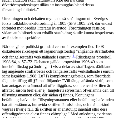
sådan agitation skall naturligtvis icke det kyrkliga
öfverförmynderskapet tillåta att insmugglas bland dessa
församlingsbibliotek.”
Utredningen och debatten mynnade så småningom ut i Sveriges
första folkbiblioteksförordning år 1905 (SFS 1905: 29), där endast
förbudet mot osedlig litteratur kvarstod. Förordningen fastslog
vidare att bibliotek som erhållit statsbidrag skulle kunna inspekteras
av folkskoleinspektörer.
När det gäller politiskt grundad censur är exemplen fler. 1908
diskuterade riksdagen ett lagändringsförslag ”angående straffarbetes
11
och fängelsestraffs verkställande i enrum”.
Riksdagens protokoll
1908:64, s. 57–72. Debatten gällde proposition 1906:49 som
innehöll förslag på ändringar i vissa delar av strafflagen, däribland
lag angående straffarbetes och fängelsestraffs verkställande i enrum
samt lagrådets (1908: Lu71) kompletteringsförslag som förordade
följande tillägg till §7 med följande: ”Vill fånge afsända skrift, som
kan antagas vara ämnad att offentliggöras, skall, ehvad skriften är
affattad såsom bref eller ej, fängelsets styresman öfverlämna den till
tillsyningsmannen eller, där sådan ej finnes, Konungens
befallningshafvande. Tillsyningsmannen eller befallningshafvanden
har att bestämma, huruvida skriften får afsändas; och må tillstånd
vägras i hvarje fall, då skriften är af anstötligt innehåll eller dess
offentliggörande eljest finnes olämpligt.” Med anledning av denna