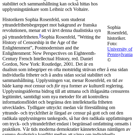
stabilitet och sammanhållning kan också hittas hos
upplysningstänkare som Leibniz och Voltaire.
Historikern Sophia Rosenfeld, som studerat
yttrandefrihetsbegreppet mot bakgrund av franska
Sophia
revolutionen, menar att vi ärvt denna dualistiska syn
Rosenfeld,
9
på yttrandefriheten.
Sophia Rosenfeld, ”Writing the
historiker.
History of Censorship in the Age of the
Foto:
Enlightenment”, Postmodernism and the
University of
Enlightenment: New Perspectives on Eighteenth-
Pennsylvania
Century French Intellectual History, red. Daniel
©
Gordon, New York: Routledge, 2001.
Det är en
dualism som inbegriper en ofta motstridig strävan efter å ena sidan
individuella friheter och å andra sidan social stabilitet och
sammanhållning. Upplysningen var, menar Rosenfeld, en tid av
både kamp
mot
censur och
för
nya former av kulturell reglering.
Upplysningsidéerna bidrog till att utmana och ifrågasätta censurens
legitimitet, samtidigt som nya metoder för att kontrollera
informationsflödet och begränsa den intellektuella friheten
utvecklades. Tydligare uttryckt: medan vår föreställning om
yttrande- och tryckfrihet är färgad av censur på gott och ont den
radikala upplysningens tankegods, så har den radikala uppfattningen
om tryck- och yttrandefrihet endast i begränsad omfattning omsatts i
praktiken. Vår tids moderna demokratier kännetecknas nämligen av
samma dualistiska konflikt mellan att värna om individuella