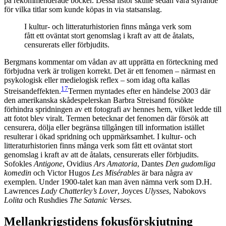
på rekommenderade böcker. Dessa listor skulle sedan vara styrande
för vilka titlar som kunde köpas in via statsanslag.
I kultur- och litteraturhistorien finns många verk som
fått ett oväntat stort genomslag i kraft av att de åtalats,
censurerats eller förbjudits.
Bergmans kommentar om vådan av att upprätta en förteckning med
förbjudna verk är troligen korrekt. Det är ett fenomen – närmast en
psykologisk eller medielogisk reflex – som idag ofta kallas
17
Streisandeffekten.
Termen myntades efter en händelse 2003 där
den amerikanska skådespelerskan Barbra Streisand försökte
förhindra spridningen av ett fotografi av hennes hem, vilket ledde till
att fotot blev viralt
. Termen betecknar det fenomen där försök att
censurera, dölja eller begränsa tillgången till information istället
resulterar i ökad spridning och uppmärksamhet. I kultur- och
litteraturhistorien finns många verk som fått ett oväntat stort
genomslag i kraft av att de åtalats, censurerats eller förbjudits.
Sofokles
Antigone
, Ovidius
Ars Amatoria
, Dantes
Den gudomliga
komedin
och Victor Hugos
Les Misérables
är bara några av
exemplen. Under 1900-talet kan man även nämna verk som D.H.
Lawrences
Lady Chatterley’s Lover
, Joyces
Ulysses
, Nabokovs
Lolita
och Rushdies
The Satanic Verses
.
Mellankrigstidens fokusförskjutning