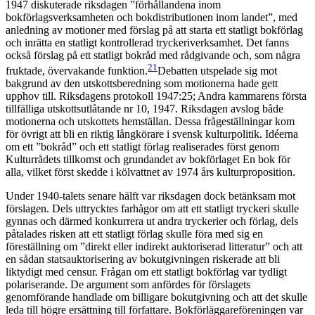
1947 diskuterade riksdagen ”förhållandena inom
bokförlagsverksamheten och bokdistributionen inom landet”, med
anledning av motioner med förslag på att starta ett statligt bokförlag
och inrätta en statligt kontrollerad tryckeriverksamhet. Det fanns
också förslag på ett statligt bokråd med rådgivande och, som några
21
fruktade, övervakande funktion.
Debatten utspelade sig mot
bakgrund av den utskottsberedning som motionerna hade gett
upphov till. Riksdagens protokoll 1947:25; Andra kammarens första
tillfälliga utskottsutlåtande nr 10, 1947. Riksdagen avslog både
motionerna och utskottets hemställan.
Dessa frågeställningar kom
för övrigt att bli en riktig långkörare i svensk kulturpolitik. Idéerna
om ett ”bokråd” och ett statligt förlag realiserades först genom
Kulturrådets tillkomst och grundandet av bokförlaget En bok för
alla, vilket först skedde i kölvattnet av 1974 års kulturproposition.
Under 1940-talets senare hälft var riksdagen dock betänksam mot
förslagen. Dels uttrycktes farhågor om att ett statligt tryckeri skulle
gynnas och därmed konkurrera ut andra tryckerier och förlag, dels
påtalades risken att ett statligt förlag skulle föra med sig en
föreställning om ”direkt eller indirekt auktoriserad litteratur” och att
en sådan statsauktorisering av bokutgivningen riskerade att bli
liktydigt med censur. Frågan om ett statligt bokförlag var tydligt
polariserande. De argument som anfördes för förslagets
genomförande handlade om billigare bokutgivning och att det skulle
leda till högre ersättning till författare. Bokförläggareföreningen var