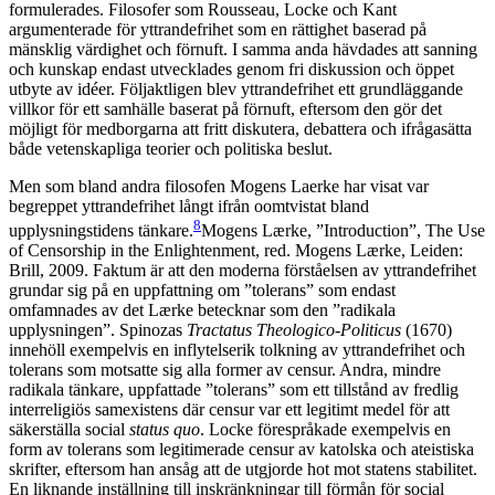
formulerades. Filosofer som Rousseau, Locke och Kant
argumenterade för yttrandefrihet som en rättighet baserad på
mänsklig värdighet och förnuft. I samma anda hävdades att sanning
och kunskap endast utvecklades genom fri diskussion och öppet
utbyte av idéer. Följaktligen blev yttrandefrihet ett grundläggande
villkor för ett samhälle baserat på förnuft, eftersom den gör det
möjligt för medborgarna att fritt diskutera, debattera och ifrågasätta
både vetenskapliga teorier och politiska beslut.
Men som bland andra filosofen Mogens Laerke har visat var
begreppet yttrandefrihet långt ifrån oomtvistat bland
8
upplysningstidens tänkare.
Mogens Lærke, ”Introduction”, The Use
of Censorship in the Enlightenment, red. Mogens Lærke, Leiden:
Brill, 2009.
Faktum är att den moderna förståelsen av yttrandefrihet
grundar sig på en uppfattning om ”tolerans” som endast
omfamnades av det Lærke betecknar som den ”radikala
upplysningen”. Spinozas
Tractatus Theologico-Politicus
(1670)
innehöll exempelvis en inflytelserik tolkning av yttrandefrihet och
tolerans som motsatte sig alla former av censur. Andra, mindre
radikala tänkare, uppfattade ”tolerans” som ett tillstånd av fredlig
interreligiös samexistens där censur var ett legitimt medel för att
säkerställa social
status quo
. Locke förespråkade exempelvis en
form av tolerans som legitimerade censur av katolska och ateistiska
skrifter, eftersom han ansåg att de utgjorde hot mot statens stabilitet.
En liknande inställning till inskränkningar till förmån för social