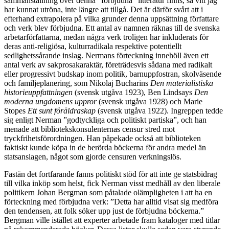
sammanställning över denna ”förbjudna” litteratur finns, så vitt jag
har kunnat utröna, inte längre att tillgå. Det är därför svårt att i
efterhand extrapolera på vilka grunder denna uppsättning författare
och verk blev förbjudna. Ett antal av namnen räknas till de svenska
arbetarförfattarna, medan några verk troligen har inkluderats för
deras anti-religiösa, kulturradikala respektive potentiellt
sedlighetssårande inslag. Nermans förteckning innehöll även ett
antal verk av sakprosakaraktär, företrädesvis sådana med radikalt
eller progressivt budskap inom politik, barnuppfostran, skolväsende
och familjeplanering, som Nikolaj Bucharins
Den materialistiska
historieuppfattningen
(svensk utgåva 1923), Ben Lindsays
Den
moderna ungdomens uppror
(svensk utgåva 1928) och Marie
Stopes
Ett sunt föräldraskap
(svensk utgåva 1922). Ingreppen tedde
sig enligt Nerman ”godtyckliga och politiskt partiska”, och han
menade att bibliotekskonsulenternas censur stred mot
tryckfrihetsförordningen. Han påpekade också att biblioteken
faktiskt kunde köpa in de berörda böckerna för andra medel än
statsanslagen, något som gjorde censuren verkningslös.
Fastän det fortfarande fanns politiskt stöd för att inte ge statsbidrag
till vilka inköp som helst, fick Nerman visst medhåll av den liberale
politikern Johan Bergman som påtalade olämpligheten i att ha en
förteckning med förbjudna verk: ”Detta har alltid visat sig medföra
den tendensen, att folk söker upp just de förbjudna böckerna.”
Bergman ville istället att experter arbetade fram kataloger med titlar