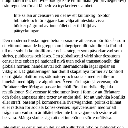
tidigmodern tid, behövde boktryckare en fullmakt (ett privilegiebrev)
från regenten för att få bedriva tryckeriverksamhet.
Inte sällan är censuren en del av ett kulturkrig. Skolor,
bibliotek och förläggare kan välja att utesluta vissa
böcker på grund av innehållet eller till följd av
påtryckningar.
Den moderna forskningen betonar snarare att censur bör förstås som
ett vittomfamnande begrepp som inbegriper allt från direkta förbud
till mer subtila kontrollformer och strategier som påverkar vad som
skrivs, publiceras och läses. I en globaliserad värld sker dessutom
censur inte enbart på nationell nivå utan också transnationellt, där
globala normer, handelsavtal och internationella lagar spelar en
viktig roll. Digitaliseringen har därtill skapat nya former av kontroll
där digitala plattformar, sökmotorer och sociala medier filtrerar
innehåll med hjälp av algoritmer. Även här ingår självcensur, när
författare eller förlag anpassar innehåll för att undvika digitala
restriktioner. Självcensur förekommer även i form av att författare
och förlag anpassar sina texter av andra skäl: för att undvika konflikt
eller straff, baserat på kommersiella överväganden, politiskt klimat
eller rädslan för sociala konsekvenser. Självcensuren medför att
frågan om vad som är tillåtet eller inte blir vagare och svårare att
besvara. Många skulle säga att det innebär en större orättvisa.
Inte sällan är censuren en del av ett kulturkrig. Skolor, bibliotek och