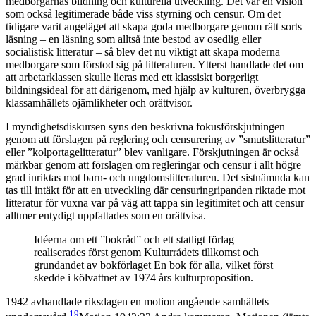
medborgarnas bildning och kulturella utveckling. Det var en vision
som också legitimerade både viss styrning och censur. Om det
tidigare varit angeläget att skapa goda medborgare genom rätt sorts
läsning – en läsning som alltså inte bestod av osedlig eller
socialistisk litteratur – så blev det nu viktigt att skapa moderna
medborgare som förstod sig på litteraturen. Ytterst handlade det om
att arbetarklassen skulle lieras med ett klassiskt borgerligt
bildningsideal för att därigenom, med hjälp av kulturen, överbrygga
klassamhällets ojämlikheter och orättvisor.
I myndighetsdiskursen syns den beskrivna fokusförskjutningen
genom att förslagen på reglering och censurering av ”smutslitteratur”
eller ”kolportagelitteratur” blev vanligare. Förskjutningen är också
märkbar genom att förslagen om regleringar och censur i allt högre
grad inriktas mot barn- och ungdomslitteraturen. Det sistnämnda kan
tas till intäkt för att en utveckling där censuringripanden riktade mot
litteratur för vuxna var på väg att tappa sin legitimitet och att censur
alltmer entydigt uppfattades som en orättvisa.
Idéerna om ett ”bokråd” och ett statligt förlag
realiserades först genom Kulturrådets tillkomst och
grundandet av bokförlaget En bok för alla, vilket först
skedde i kölvattnet av 1974 års kulturproposition.
1942 avhandlade riksdagen en motion angående samhällets
19