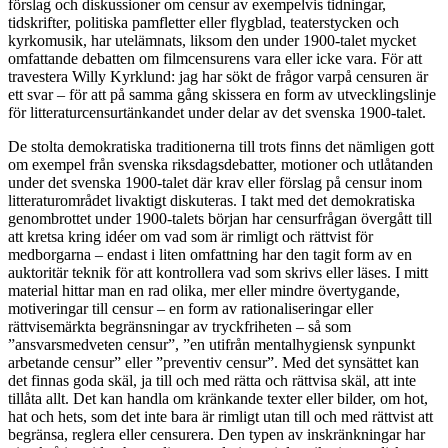
förslag och diskussioner om censur av exempelvis tidningar,
tidskrifter, politiska pamfletter eller flygblad, teaterstycken och
kyrkomusik, har utelämnats, liksom den under 1900-talet mycket
omfattande debatten om filmcensurens vara eller icke vara.
För att
travestera Willy Kyrklund: jag har sökt de frågor varpå censuren är
ett svar – för att på samma gång skissera en form av utvecklingslinje
för litteraturcensurtänkandet under delar av det svenska 1900-talet.
De stolta demokratiska traditionerna till trots finns det nämligen gott
om exempel från svenska riksdagsdebatter, motioner och utlåtanden
under det svenska 1900-talet där krav eller förslag på censur inom
litteraturområdet livaktigt diskuteras. I takt med det demokratiska
genombrottet under 1900-talets början har censurfrågan övergått till
att kretsa kring idéer om vad som är rimligt och rättvist för
medborgarna – endast i liten omfattning har den tagit form av en
auktoritär teknik för att kontrollera vad som skrivs eller läses. I mitt
material hittar man en rad olika, mer eller mindre övertygande,
motiveringar till censur – en form av rationaliseringar eller
rättvisemärkta begränsningar av tryckfriheten – så som
”ansvarsmedveten censur”, ”en utifrån mentalhygiensk synpunkt
arbetande censur” eller ”preventiv censur”. Med det synsättet kan
det finnas goda skäl, ja till och med rätta och rättvisa skäl, att inte
tillåta allt. Det kan handla om kränkande texter eller bilder, om hot,
hat och hets, som det inte bara är rimligt utan till och med rättvist att
begränsa, reglera eller censurera. Den typen av inskränkningar har