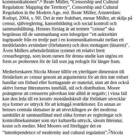
6
kommunikationen”.
Beate Müller, ”Censorship and Cultural
Regulation: Mapping the Territory”, Censorship and Cultural
Regulation in the Modern Age, red. Beate Müller, Amsterdam:
Rodopi, 2004, s. 9ff
. Det är mer fruktbart, menar Müller, att skilja på
censur, självreglering, kanonbildning och social kontroll och
sammanhållning. Hennes förslag är att termen ”censur” ska
begränsas till de sammanhang som inbegriper ”ett auktoritärt
ingripande från en tredje part i en kommunikationsakt mellan ett
meddelandes avsändare (författaren) och dess mottagare (läsaren)”.
Även Müllers arbetsdefinition rymmer ett relativt brett
censurbegrepp, som inom ramen för denna studie kan utgöra en
form av probersten för de fall som jag redogör för längre fram.
Medieforskaren Nicola Moore tillför en ytterligare dimension till
förståelsen av censur genom att argumentera för att den inte enbart
handlar om förbud eller borttagande av material, utan att den också
aktivt formar litteraturens innehåll, stil och distribution. Moore
poängterar att censurens påverkan inte alltid är negativ; i vissa fall
kan den leda till en kreativ motståndskraft där författare utvecklar
nya former av uttryck för att kringgå restriktioner. En annan av
hennes centrala slutsatser är att utvecklingen av det moderna
samhället är sammanflätad med olika former av regleringar och
kontrollmekanismer som styr kulturella uttryck, såsom litteratur,
konst och medier. Med Moores ord föreligger det en
7
”interdependence of modernity and cultural regulation”.
Nicola