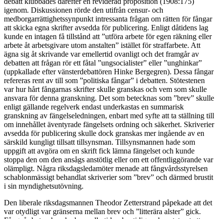
debatt klubbades därefter en reviderad proposition (1908:175)
igenom.
Diskussionen rörde den utifrån censur- och
medborgarrättighetssynpunkt intressanta frågan om rätten för fångar
att skicka egna skrifter avsedda för publicering. Enligt dåtidens lag
kunde en intagen få tillstånd att ”utföra arbete för egen räkning eller
arbete åt arbetsgivare utom anstalten” istället för straffarbete. Att
ägna sig åt skrivande var emellertid ovanligt och det framgår av
debatten att frågan rör ett fåtal ”ungsocialister” eller ”unghinkar”
(uppkallade efter vänsterdebattören Hinke Bergegren). Dessa fångar
refereras rent av till som ”politiska fångar” i debatten. Stötestenen
var hur hårt fångarnas skrifter skulle granskas och vem som skulle
ansvara för denna granskning. Det som betecknas som ”brev” skulle
enligt gällande regelverk endast underkastas en summarisk
granskning av fängelseledningen, enbart med syfte att ta ställning till
om innehållet äventyrade fängelsets ordning och säkerhet. Skriverier
avsedda för publicering skulle dock granskas mer ingående av en
särskild kungligt tillsatt tillsynsman. Tillsynsmannen hade som
uppgift att avgöra om en skrift fick lämna fängelset och kunde
stoppa den om den ansågs anstötlig eller om ett offentliggörande var
olämpligt. Några riksdagsledamöter menade att fångvårdsstyrelsen
schablonmässigt behandlat skriverier som ”brev” och därmed brustit
i sin myndighetsutövning.
Den liberale riksdagsmannen Theodor Zetterstrand påpekade att det
var otydligt var gränserna mellan brev och ”litterära alster” gick.