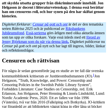
att skydda utsatta grupper från diskriminerande innehåll.
Jon
Helgason är docent i litteraturvetenskap. I denna essä
berättar
han om censurens roll, och hur synen på den har skiftat genom
historien.
Digiteket förklarar:
Censur på gott och ont
är del av den tematiska
serien
Rättvisa 2025
och är publicerad av
Riksbankens
Jubileumsfond
.
Essä-serierna
görs årligen med olika aktuella ämnen
som tas upp av olika forskare. Varje essä inleds med ett
förord av
Jenny Björkman som du når via denna länk
.
Digiteket publicerar nu
Censur på gott och ont
på nytt och har lagt till ingress, bilder, länkar
och reflektionsfrågor.
Censuren och rättvisan
För några år sedan genomförde jag en studie av tre fall där svenska
1
kommunbibliotek kritiserats av Justitieombudsmannen (JO).
Jon
Helgason, ”Truth, Knowledge, and Power: Censorship and
Censoring Policies in the Swedish Public Library System”,
Forbidden Literature: Case Studies on Censorship, red. Erik
Erlanson, Jon Helgason, Peter Henning & Linnéa Lindsköld, Lund:
Nordic Academic Press, 2020.
Ett av fallen var från 1996
(Västerås), två var från 2016 (Falköping och Botkyrka). JO-kritiken
var föranledd av att biblioteken vägrat köpa in eller låna ut böcker