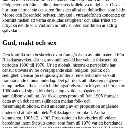
rättigheter och främja allmänintressets kollektiva rättigheter. Oavsett
hur man närmar sig censuren finns det alltså en dubbelhet, som både
Moore och Rosenfeld belyser, inbyggd i yttrandefrihetskonceptet: en
konflikt mellan att värna enskildas rättigheter och allas frihet att
uttrycka det de vill. Vad som är rättvist i den konflikten är aldrig
självklart.
Gud, makt och sex
Den konflikt som beskrivits ovan framgår även av mitt material från
Riksdagstrycket, där jag av omfångsskäl har valt att fokusera på
perioden 1900 till 1970. Ur ett globalt, historiskt perspektiv har
censur utövats av tre övergripande skäl: religion, politik och
sedlighet. Censur på religiösa grunder är emellertid inte särskilt
framträdande i mina underlag. Det går dock att utläsa en pågående
kamp mellan arbetar- och bildningsrörelserna och kyrkan i början av
1900-talet – i sig en blixtbelysning av tidens pågående
samhällsomvandling. Av riksdagens protokoll från 1905 framgår
detta av en debatt om skillnaden mellan folk- och
församlingsbibliotek, med anledning av en proposition angående
10
understöd åt folkbibliotek.
Riksdagens protokoll, Andra
kammaren, 1905:12, s. 9ff. Propositionen hänvisades till vidare
beredning inom Statsutskottet, som fram till 1970 var ett beredande