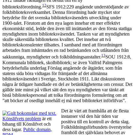
1912 fattade riksdagen ett beslut om en ny
12
biblioteksförordning.
SFS 1912:229 angående understödjande av
folkbiblioteksverksamhet.
Denna förordning hade mycket stor
betydelse för det svenska biblioteksväsendets utveckling under
1900-talet. Förutom att den nya lagen innebar ett mer effektivt
ekonomiskt stöd, ledde den även till inrättandet av den första statliga
myndigheten inom biblioteksväsendet. Tanken var att myndigheten
skulle säkerställa bibliotekens kvalitet. Det innebar att två
bibliotekskonsulenter tillsattes. I samband med att förordningen
arbetades fram inhämtades en rad betänkanden och utlåtanden från
13
sakkunniga, myndigheter och folkbildningsanstalter.
SOU 1912:8,
Kommunala bibliotek, skolbibliotek; se även Valfrid Palmgrens
betydelsefulla underlag Förslag angående de åtgärder, som från
statens sida böra vidtagas för främjande af det allmänna
biblioteksväsendet i Sverige, Stockholm 1911.
Likt diskussionen
några år tidigare handlade en del av betänkligheterna om censur. Det
gällde inte minst på vilket sätt den nya myndigheten var tänkt att
bistå bibliotekspersonal att tolka förordningens formulering om att
”att böcker af osedligt innehåll ej må med biblioteket införlifvas”.
Det är värt att framhålla att de flesta
instanser vid den här tiden var
Könslifvets problem
är ett
positiva till en kontroll av detta slag.
bihang till Könslifvet och
Folkbildningsförbundets överstyrelse
dess lagar.
Public domain,
framhöll det självklara behovet av
PDM