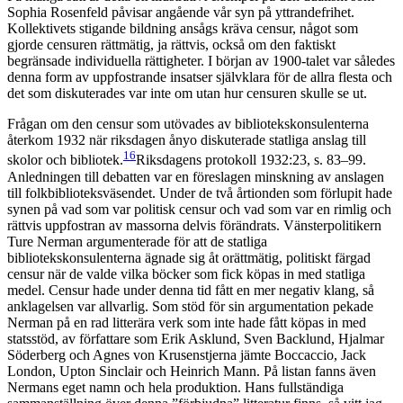
Sophia Rosenfeld påvisar angående vår syn på yttrandefrihet.
Kollektivets stigande bildning ansågs kräva censur, något som
gjorde censuren rättmätig, ja rättvis, också om den faktiskt
begränsade individuella rättigheter. I början av 1900-talet var således
denna form av uppfostrande insatser självklara för de allra flesta och
det som diskuterades var inte om utan hur censuren skulle se ut.
Frågan om den censur som utövades av bibliotekskonsulenterna
återkom 1932 när riksdagen ånyo diskuterade statliga anslag till
16
skolor och bibliotek.
Riksdagens protokoll 1932:23, s. 83–99.
Anledningen till debatten var en föreslagen minskning av anslagen
till folkbiblioteksväsendet.
Under de två årtionden som förlupit hade
synen på vad som var politisk censur och vad som var en rimlig och
rättvis uppfostran av massorna delvis förändrats. Vänsterpolitikern
Ture Nerman argumenterade för att de statliga
bibliotekskonsulenterna ägnade sig åt orättmätig, politiskt färgad
censur när de valde vilka böcker som fick köpas in med statliga
medel. Censur hade under denna tid fått en mer negativ klang, så
anklagelsen var allvarlig. Som stöd för sin argumentation pekade
Nerman på en rad litterära verk som inte hade fått köpas in med
statsstöd, av författare som Erik Asklund, Sven Backlund, Hjalmar
Söderberg och Agnes von Krusenstjerna jämte Boccaccio, Jack
London, Upton Sinclair och Heinrich Mann. På listan fanns även
Nermans eget namn och hela produktion. Hans fullständiga