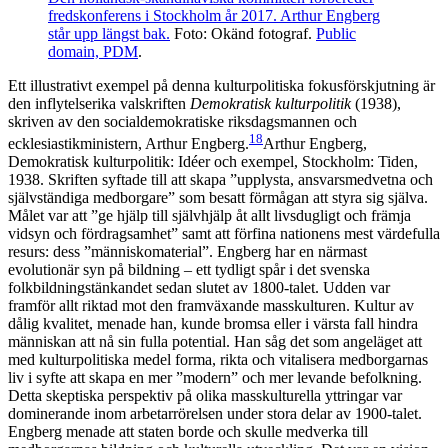
fredskonferens i Stockholm år 2017. Arthur Engberg
står upp längst bak.
Foto: Okänd fotograf.
Public
domain, PDM
.
Ett illustrativt exempel på denna kulturpolitiska fokusförskjutning är
den inflytelserika valskriften
Demokratisk kulturpolitik
(1938),
skriven av den socialdemokratiske riksdagsmannen och
18
ecklesiastikministern, Arthur Engberg.
Arthur Engberg,
Demokratisk kulturpolitik: Idéer och exempel, Stockholm: Tiden,
1938
. Skriften syftade till att skapa ”upplysta, ansvarsmedvetna och
självständiga medborgare” som besatt förmågan att styra sig själva.
Målet var att ”ge hjälp till självhjälp åt allt livsdugligt och främja
vidsyn och fördragsamhet” samt att förfina nationens mest värdefulla
resurs: dess ”människomaterial”. Engberg har en närmast
evolutionär syn på bildning – ett tydligt spår i det svenska
folkbildningstänkandet sedan slutet av 1800-talet. Udden var
framför allt riktad mot den framväxande masskulturen. Kultur av
dålig kvalitet, menade han, kunde bromsa eller i värsta fall hindra
människan att nå sin fulla potential. Han såg det som angeläget att
med kulturpolitiska medel forma, rikta och vitalisera medborgarnas
liv i syfte att skapa en mer ”modern” och mer levande befolkning.
Detta skeptiska perspektiv på olika masskulturella yttringar var
dominerande inom arbetarrörelsen under stora delar av 1900-talet.
Engberg menade att staten borde och skulle medverka till