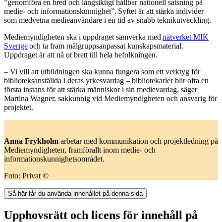
”genomföra en bred och långsiktigt hållbar nationell satsning på
medie- och informationskunnighet”. Syftet är att stärka individer
som medvetna medieanvändare i en tid av snabb teknikutveckling.
Mediemyndigheten ska i uppdraget samverka med
nätverket MIK
Sverige
och ta fram målgruppsanpassat kunskapsmaterial.
Uppdraget är att nå ut brett till hela befolkningen.
– Vi vill att utbildningen ska kunna fungera som ett verktyg för
biblioteksanställda i deras yrkesvardag – bibliotekarier blir ofta en
första instans för att stärka människor i sin medievardag, säger
Martina Wagner, sakkunnig vid Mediemyndigheten och ansvarig för
projektet.
Anna Frykholm
arbetar med kommunikation och projektledning på
Mediemyndigheten, framförallt inom medie- och
informationskunnighetsområdet.
Foto: Privat ©
Så här får du använda innehållet på denna sida
Upphovsrätt och licens för innehåll på