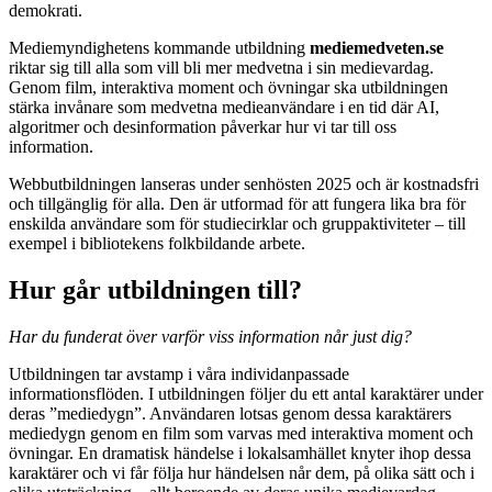
demokrati.
Mediemyndighetens kommande utbildning
mediemedveten.se
riktar sig till alla som vill bli mer medvetna i sin medievardag.
Genom film, interaktiva moment och övningar ska utbildningen
stärka invånare som medvetna medieanvändare i en tid där AI,
algoritmer och desinformation påverkar hur vi tar till oss
information.
Webbutbildningen lanseras under senhösten 2025 och är kostnadsfri
och tillgänglig för alla. Den är utformad för att fungera lika bra för
enskilda användare som för studiecirklar och gruppaktiviteter – till
exempel i bibliotekens folkbildande arbete.
Hur går utbildningen till?
Har du funderat över varför viss information når just dig?
Utbildningen tar avstamp i våra individanpassade
informationsflöden. I utbildningen följer du ett antal karaktärer under
deras ”mediedygn”. Användaren lotsas genom dessa karaktärers
mediedygn genom en film som varvas med interaktiva moment och
övningar. En dramatisk händelse i lokalsamhället knyter ihop dessa
karaktärer och vi får följa hur händelsen når dem, på olika sätt och i