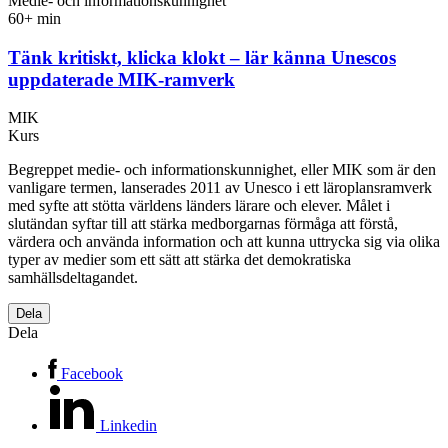
Medie- och informationskunnighet
60+ min
Tänk kritiskt, klicka klokt – lär känna Unescos
uppdaterade MIK-ramverk
MIK
Kurs
Begreppet medie- och informationskunnighet, eller MIK som är den
vanligare termen, lanserades 2011 av Unesco i ett läroplansramverk
med syfte att stötta världens länders lärare och elever. Målet i
slutändan syftar till att stärka medborgarnas förmåga att förstå,
värdera och använda information och att kunna uttrycka sig via olika
typer av medier som ett sätt att stärka det demokratiska
samhällsdeltagandet.
Dela
Dela
Facebook
Linkedin