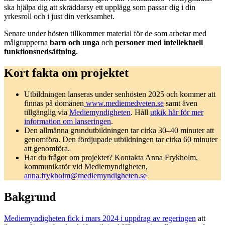
ska hjälpa dig att skräddarsy ett upplägg som passar dig i din
yrkesroll och i just din verksamhet.
Senare under hösten tillkommer material för de som arbetar med
målgrupperna
barn och unga
och
personer med intellektuell
funktionsnedsättning
.
Kort fakta om projektet
Utbildningen lanseras under senhösten 2025 och kommer att
finnas på domänen
www.mediemedveten.se
samt även
tillgänglig via
Mediemyndigheten
. Håll
utkik här för mer
information om lanseringen
.
Den allmänna grundutbildningen tar cirka 30–40 minuter att
genomföra. Den fördjupade utbildningen tar cirka 60 minuter
att genomföra.
Har du frågor om projektet? Kontakta Anna Frykholm,
kommunikatör vid Mediemyndigheten,
anna.frykholm@mediemyndigheten.se
Bakgrund
Mediemyndigheten fick i mars 2024 i uppdrag av regeringen
att