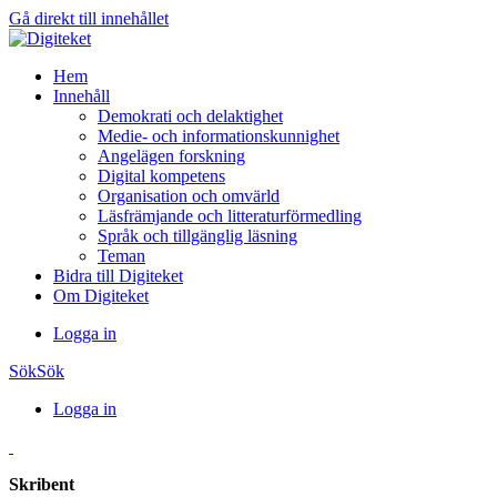
Gå direkt till innehållet
Hem
Innehåll
Demokrati och delaktighet
Medie- och informationskunnighet
Angelägen forskning
Digital kompetens
Organisation och omvärld
Läsfrämjande och litteraturförmedling
Språk och tillgänglig läsning
Teman
Bidra till Digiteket
Om Digiteket
Logga in
Sök
Sök
Logga in
Skribent