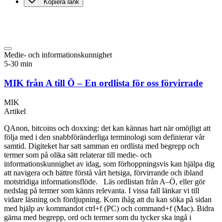
Kopiera länk
Medie- och informationskunnighet
5-30 min
MIK från A till Ö – En ordlista för oss förvirrade
MIK
Artikel
QAnon, bitcoins och doxxing: det kan kännas hart när omöjligt att
följa med i den snabbföränderliga terminologi som definierar vår
samtid. Digiteket har satt samman en ordlista med begrepp och
termer som på olika sätt relaterar till medie- och
informationskunnighet av idag, som förhoppningsvis kan hjälpa dig
att navigera och bättre förstå vårt hetsiga, förvirrande och ibland
motstridiga informationsflöde. Läs ordlistan från A–Ö, eller gör
nedslag på termer som känns relevanta. I vissa fall länkar vi till
vidare läsning och fördjupning. Kom ihåg att du kan söka på sidan
med hjälp av kommandot ctrl+f (PC) och command+f (Mac). Bidra
gärna med begrepp, ord och termer som du tycker ska ingå i