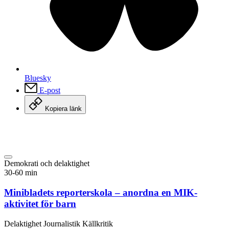
Bluesky
E-post
Kopiera länk
Demokrati och delaktighet
30-60 min
Minibladets reporterskola – anordna en MIK-
aktivitet för barn
Delaktighet
Journalistik
Källkritik