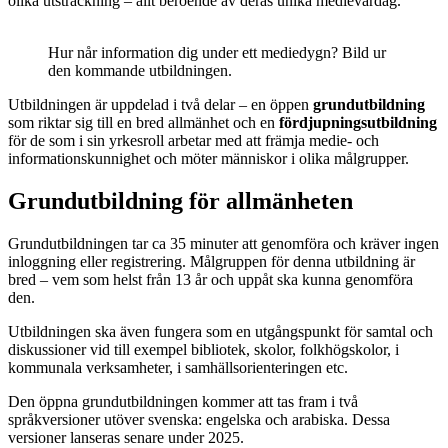
olika utsträckning – allt beroende av deras unika medievardag.
Hur når information dig under ett mediedygn? Bild ur
den kommande utbildningen.
Utbildningen är uppdelad i två delar – en öppen
grundutbildning
som riktar sig till en bred allmänhet och en
fördjupningsutbildning
för de som i sin yrkesroll arbetar med att främja medie- och
informationskunnighet och möter människor i olika målgrupper.
Grundutbildning för allmänheten
Grundutbildningen tar ca 35 minuter att genomföra och kräver ingen
inloggning eller registrering. Målgruppen för denna utbildning är
bred – vem som helst från 13 år och uppåt ska kunna genomföra
den.
Utbildningen ska även fungera som en utgångspunkt för samtal och
diskussioner vid till exempel bibliotek, skolor, folkhögskolor, i
kommunala verksamheter, i samhällsorienteringen etc.
Den öppna grundutbildningen kommer att tas fram i två
språkversioner utöver svenska: engelska och arabiska. Dessa
versioner lanseras senare under 2025.