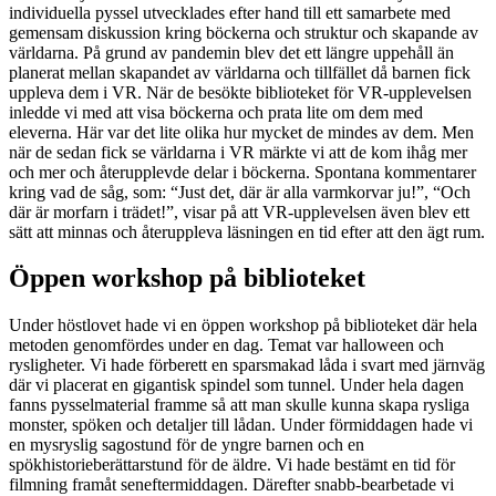
individuella pyssel utvecklades efter hand till ett samarbete med
gemensam diskussion kring böckerna och struktur och skapande av
världarna. På grund av pandemin blev det ett längre uppehåll än
planerat mellan skapandet av världarna och tillfället då barnen fick
uppleva dem i VR. När de besökte biblioteket för VR-upplevelsen
inledde vi med att visa böckerna och prata lite om dem med
eleverna. Här var det lite olika hur mycket de mindes av dem. Men
när de sedan fick se världarna i VR märkte vi att de kom ihåg mer
och mer och återupplevde delar i böckerna. Spontana kommentarer
kring vad de såg, som: “Just det, där är alla varmkorvar ju!”, “Och
där är morfarn i trädet!”, visar på att VR-upplevelsen även blev ett
sätt att minnas och återuppleva läsningen en tid efter att den ägt rum.
Öppen workshop på biblioteket
Under höstlovet hade vi en öppen workshop på biblioteket där hela
metoden genomfördes under en dag. Temat var halloween och
rysligheter. Vi hade förberett en sparsmakad låda i svart med järnväg
där vi placerat en gigantisk spindel som tunnel. Under hela dagen
fanns pysselmaterial framme så att man skulle kunna skapa rysliga
monster, spöken och detaljer till lådan. Under förmiddagen hade vi
en mysryslig sagostund för de yngre barnen och en
spökhistorieberättarstund för de äldre. Vi hade bestämt en tid för
filmning framåt seneftermiddagen. Därefter snabb-bearbetade vi