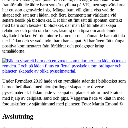
framför allt lite äldre barn som är nyfikna på VR, men sagovärldarna
har ett stort egenvärde i sig. Många barn vill gärna visa vad de
skapat och satt ner i lådan, och flera kommenterar världarna vid
senare besök på biblioteket. Det blir ett fint sätt till spontan kontakt
med barn som besöker biblioteket, där man får tillfälle att skapa
relationer och prata om böcker, läsning och tipsa om anslutande
skyltade böcker. För de mindre barnen är det spännande bara att titta
ner i lådan och se vad andra barn har skapat. Vi har även fått många
positiva kommentarer från föräldrar och pedagoger kring
temalådorna.
Under Rymdåret 2019 hade vi en rymdlåda stående i biblioteket som
barnen befolkade med utomjordingar skapade av diverse
pysselmaterial. I lådan hade vi skapat en planetstruktur med kratrar
med hjälp av cellplast, sand och gips. Väggarna hade vi klätt in med
fotoutskrifter av stjärnhimmel med planeter. Foto: Martin Emond ©
Avslutning