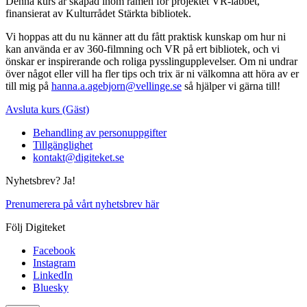
Denna kurs är skapad inom ramen för projektet VR-labbet,
finansierat av Kulturrådet Stärkta bibliotek.
Vi hoppas att du nu känner att du fått praktisk kunskap om hur ni
kan använda er av 360-filmning och VR på ert bibliotek, och vi
önskar er inspirerande och roliga pysslingupplevelser. Om ni undrar
över något eller vill ha fler tips och trix är ni välkomna att höra av er
till mig på
hanna.a.agebjorn@vellinge.se
så hjälper vi gärna till!
Avsluta kurs (Gäst)
Behandling av personuppgifter
Tillgänglighet
kontakt@digiteket.se
Nyhetsbrev? Ja!
Prenumerera på vårt nyhetsbrev här
Följ Digiteket
Facebook
Instagram
LinkedIn
Bluesky