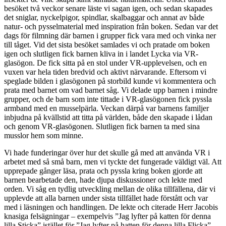
besöket två veckor senare läste vi sagan igen, och sedan skapades
det sniglar, nyckelpigor, spindlar, skalbaggar och annat av både
natur- och pysselmaterial med inspiration från boken. Sedan var det
dags för filmning där barnen i grupper fick vara med och vinka ner
till tåget. Vid det sista besöket samlades vi och pratade om boken
igen och slutligen fick barnen kliva in i landet Lycka via VR-
glasögon. De fick sitta på en stol under VR-upplevelsen, och en
vuxen var hela tiden bredvid och aktivt närvarande. Eftersom vi
speglade bilden i glasögonen på storbild kunde vi kommentera och
prata med barnet om vad barnet såg. Vi delade upp barnen i mindre
grupper, och de barn som inte tittade i VR-glasögonen fick pyssla
armband med en musselpärla. Veckan därpå var barnens familjer
inbjudna på kvällstid att titta på världen, både den skapade i lådan
och genom VR-glasögonen. Slutligen fick barnen ta med sina
musslor hem som minne.
Vi hade funderingar över hur det skulle gå med att använda VR i
arbetet med så små barn, men vi tyckte det fungerade väldigt väl. Att
upprepade gånger läsa, prata och pyssla kring boken gjorde att
barnen bearbetade den, hade djupa diskussioner och lekte med
orden. Vi såg en tydlig utveckling mellan de olika tillfällena, där vi
upplevde att alla barnen under sista tillfället hade förstått och var
med i läsningen och handlingen. De lekte och citerade Herr Jacobis
knasiga felsägningar – exempelvis ”Jag lyfter på katten för denna
lilla Sticka” istället för ”Jag lyfter på hatten för denna lilla Flicka” –