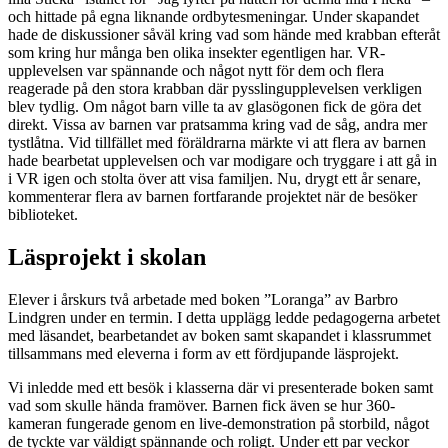
och hittade på egna liknande ordbytesmeningar. Under skapandet
hade de diskussioner såväl kring vad som hände med krabban efteråt
som kring hur många ben olika insekter egentligen har. VR-
upplevelsen var spännande och något nytt för dem och flera
reagerade på den stora krabban där pysslingupplevelsen verkligen
blev tydlig. Om något barn ville ta av glasögonen fick de göra det
direkt. Vissa av barnen var pratsamma kring vad de såg, andra mer
tystlåtna. Vid tillfället med föräldrarna märkte vi att flera av barnen
hade bearbetat upplevelsen och var modigare och tryggare i att gå in
i VR igen och stolta över att visa familjen. Nu, drygt ett år senare,
kommenterar flera av barnen fortfarande projektet när de besöker
biblioteket.
Läsprojekt i skolan
Elever i årskurs två arbetade med boken ”Loranga” av Barbro
Lindgren under en termin. I detta upplägg ledde pedagogerna arbetet
med läsandet, bearbetandet av boken samt skapandet i klassrummet
tillsammans med eleverna i form av ett fördjupande läsprojekt.
Vi inledde med ett besök i klasserna där vi presenterade boken samt
vad som skulle hända framöver. Barnen fick även se hur 360-
kameran fungerade genom en live-demonstration på storbild, något
de tyckte var väldigt spännande och roligt. Under ett par veckor