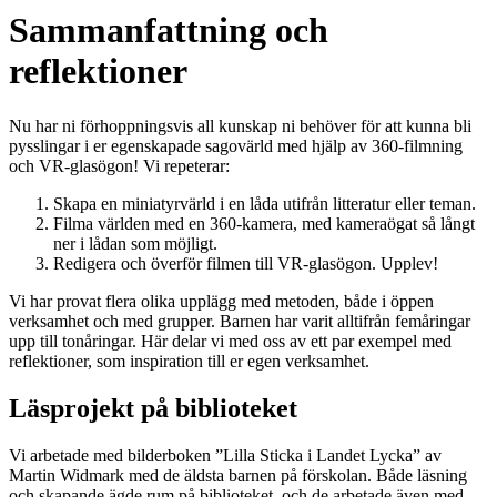
Sammanfattning och
reflektioner
Nu har ni förhoppningsvis all kunskap ni behöver för att kunna bli
pysslingar i er egenskapade sagovärld med hjälp av 360-filmning
och VR-glasögon! Vi repeterar:
Skapa en miniatyrvärld i en låda utifrån litteratur eller teman.
Filma världen med en 360-kamera, med kameraögat så långt
ner i lådan som möjligt.
Redigera och överför filmen till VR-glasögon. Upplev!
Vi har provat flera olika upplägg med metoden, både i öppen
verksamhet och med grupper. Barnen har varit alltifrån femåringar
upp till tonåringar. Här delar vi med oss av ett par exempel med
reflektioner, som inspiration till er egen verksamhet.
Läsprojekt på biblioteket
Vi arbetade med bilderboken ”Lilla Sticka i Landet Lycka” av
Martin Widmark med de äldsta barnen på förskolan. Både läsning
och skapande ägde rum på biblioteket, och de arbetade även med