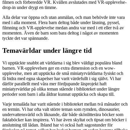
filmen och förberedde VR. Kvällen avslutades med VR-upplevelse-
drop-in under drygt en timme.
Alla delar var öppna och utan anmälan, och man behövde inte vara
med i alla moment. Flera barn deltog både under läsning, pyssel,
filmning och VR-upplevelse medan andra var med i ett eller två av
momenten. Även de barn som bara deltog i något av momenten
tyckte det var spännande.
Temavärldar under längre tid
Vi upptäckte snabbt att världarna i sig blev väldigt populära bland
barnen. VR-upplevelsen ger en extra dimension och en wow-
upplevelse, men att upptäcka de små miniatyrvärldarna fysiskt och
få bidra med egna skapelser har varit värdefullt i sig självt. Vi har
därför parallellt med våra mer fördjupande läsprojekt haft
miniatyrvärldar på olika teman stående i biblioteket under längre
perioder som barn i alla åldrar kunnat upptäcka och skapa till.
Varje temalåda har varit stående i biblioteket mellan två månader och
en termin. Vi har ofta valt större teman som rymden, dinosaurier,
undervattensvärld och liknande, där både skönlitterära böcker som
faktaböcker kan inspirera. Vi har även skyltat och tipsat om böcker i
anslutning till lådan. Ibland har vi också haft sagostunder för