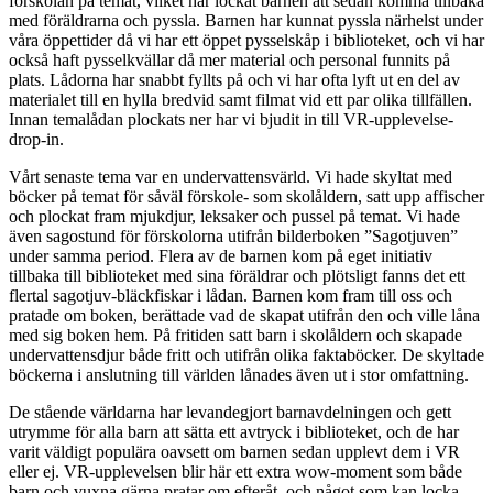
förskolan på temat, vilket har lockat barnen att sedan komma tillbaka
med föräldrarna och pyssla. Barnen har kunnat pyssla närhelst under
våra öppettider då vi har ett öppet pysselskåp i biblioteket, och vi har
också haft pysselkvällar då mer material och personal funnits på
plats. Lådorna har snabbt fyllts på och vi har ofta lyft ut en del av
materialet till en hylla bredvid samt filmat vid ett par olika tillfällen.
Innan temalådan plockats ner har vi bjudit in till VR-upplevelse-
drop-in.
Vårt senaste tema var en undervattensvärld. Vi hade skyltat med
böcker på temat för såväl förskole- som skolåldern, satt upp affischer
och plockat fram mjukdjur, leksaker och pussel på temat. Vi hade
även sagostund för förskolorna utifrån bilderboken ”Sagotjuven”
under samma period. Flera av de barnen kom på eget initiativ
tillbaka till biblioteket med sina föräldrar och plötsligt fanns det ett
flertal sagotjuv-bläckfiskar i lådan. Barnen kom fram till oss och
pratade om boken, berättade vad de skapat utifrån den och ville låna
med sig boken hem. På fritiden satt barn i skolåldern och skapade
undervattensdjur både fritt och utifrån olika faktaböcker. De skyltade
böckerna i anslutning till världen lånades även ut i stor omfattning.
De stående världarna har levandegjort barnavdelningen och gett
utrymme för alla barn att sätta ett avtryck i biblioteket, och de har
varit väldigt populära oavsett om barnen sedan upplevt dem i VR
eller ej. VR-upplevelsen blir här ett extra wow-moment som både
barn och vuxna gärna pratar om efteråt, och något som kan locka