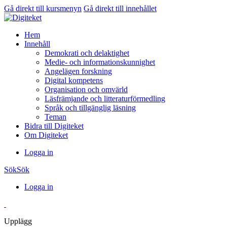
Gå direkt till kursmenyn
Gå direkt till innehållet
Hem
Innehåll
Demokrati och delaktighet
Medie- och informationskunnighet
Angelägen forskning
Digital kompetens
Organisation och omvärld
Läsfrämjande och litteraturförmedling
Språk och tillgänglig läsning
Teman
Bidra till Digiteket
Om Digiteket
Logga in
Sök
Sök
Logga in
Upplägg