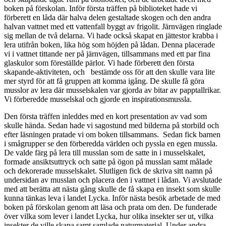
boken på förskolan. Inför första träffen på biblioteket hade vi
förberett en låda där halva delen gestaltade skogen och den andra
halvan vattnet med ett vattenfall byggt av frigolit. Järnvägen ringlade
sig mellan de två delarna. Vi hade också skapat en jättestor krabba i
lera utifrån boken, lika hög som höjden på lådan. Denna placerade
vi i vattnet tittande ner på järnvägen, tillsammans med ett par fina
glaskulor som föreställde pärlor. Vi hade förberett den första
skapande-aktiviteten, och bestämde oss för att den skulle vara lite
mer styrd för att få gruppen att komma igång. De skulle få göra
musslor av lera där musselskalen var gjorda av bitar av papptallrikar.
Vi förberedde musselskal och gjorde en inspirationsmussla.
Den första träffen inleddes med en kort presentation av vad som
skulle hända. Sedan hade vi sagostund med bilderna på storbild och
efter läsningen pratade vi om boken tillsammans. Sedan fick barnen
i smågrupper se den förberedda världen och pyssla en egen mussla.
De valde färg på lera till musslan som de satte in i musselskalet,
formade ansiktsuttryck och satte på ögon på musslan samt målade
och dekorerade musselskalet. Slutligen fick de skriva sitt namn på
undersidan av musslan och placera den i vattnet i lådan. Vi avslutade
med att berätta att nästa gång skulle de få skapa en insekt som skulle
kunna tänkas leva i landet Lycka. Inför nästa besök arbetade de med
boken på förskolan genom att läsa och prata om den. De funderade
över vilka som lever i landet Lycka, hur olika insekter ser ut, vilka
insekter de ville skapa samt samlade naturmaterial. Under andra