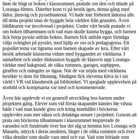
läste de högt ur boken i klassrummet, pratade om den och tittade på
Loranga-filmen. Därefter kom vi på besök igen, denna gång med
lådor, järnväg och pysselmaterial. Vi hade inte förberett lådorna alls
till detta projekt utan de byggde hela världen från grunden. Även
bildläraren var involverad i projektet. Under vårt besök pratade vi
om boken tillsammans och vad man skulle kunna bygga, och barnen
fick börja pyssla utifrån boken. Barnen fick utifrån egen förmåga
välja svårighet på pysslet, med hjälp av oss och pedagogerna. Ett
populärt tema var tigrarna som barnen skapade av lera. Efter vårt
besök arbetade klasserna vidare med byggandet av världarna. I
samarbete och under diskussion byggde de klassvis upp Loranga-
världar med bakgrund, de olika rummen, garaget, soptippen,
giraffen och mängder av tigrar. När de var nöjda med världarna
besökte vi dem för filmning. Slutligen fick eleverna kliva in i sin
värld i VR vid klassbesök på biblioteket. Vi speglade upplevelsen på
storbild och kompisarna var med och kommenterade.
Även här upplevde vi en generell utveckling hos barnen under
projektets gång. Elever som vid första skapandet kändes lite vilsna
både i vad man kunde göra och kring innehållet i böckerna
upplevdes som mer säkra och delaktiga senare i projektet. Genom att
prata om böckerna tillsammans i klassrummet inspirerade de
varandra och funderade över hur det såg ut hemma hos Loranga och
Masarin, uttryck i deras ansikten, färger i de olika rummen och över
vilka detaljer som skulle vara med och var. Vad som började som