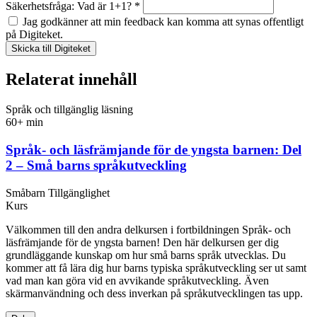
Säkerhetsfråga: Vad är 1+1? *
Jag godkänner att min feedback kan komma att synas offentligt
på Digiteket.
Relaterat innehåll
Språk och tillgänglig läsning
60+ min
Språk- och läsfrämjande för de yngsta barnen: Del
2 – Små barns språkutveckling
Småbarn
Tillgänglighet
Kurs
Välkommen till den andra delkursen i fortbildningen Språk- och
läsfrämjande för de yngsta barnen! Den här delkursen ger dig
grundläggande kunskap om hur små barns språk utvecklas. Du
kommer att få lära dig hur barns typiska språkutveckling ser ut samt
vad man kan göra vid en avvikande språkutveckling. Även
skärmanvändning och dess inverkan på språkutvecklingen tas upp.