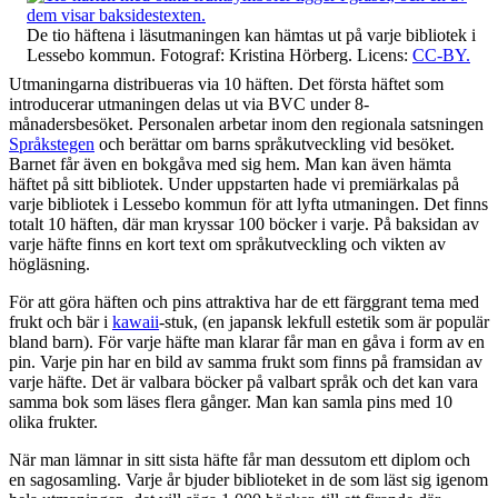
De tio häftena i läsutmaningen kan hämtas ut på varje bibliotek i
Lessebo kommun. Fotograf: Kristina Hörberg. Licens:
CC-BY.
Utmaningarna distribueras via 10 häften. Det första häftet som
introducerar utmaningen delas ut via BVC under 8-
månadersbesöket. Personalen arbetar inom den regionala satsningen
Språkstegen
och berättar om barns språkutveckling vid besöket.
Barnet får även en bokgåva med sig hem. Man kan även hämta
häftet på sitt bibliotek. Under uppstarten hade vi premiärkalas på
varje bibliotek i Lessebo kommun för att lyfta utmaningen. Det finns
totalt 10 häften, där man kryssar 100 böcker i varje. På baksidan av
varje häfte finns en kort text om språkutveckling och vikten av
högläsning.
För att göra häften och pins attraktiva har de ett färggrant tema med
frukt och bär i
kawaii
-stuk, (en japansk lekfull estetik som är populär
bland barn). För varje häfte man klarar får man en gåva i form av en
pin. Varje pin har en bild av samma frukt som finns på framsidan av
varje häfte. Det är valbara böcker på valbart språk och det kan vara
samma bok som läses flera gånger. Man kan samla pins med 10
olika frukter.
När man lämnar in sitt sista häfte får man dessutom ett diplom och
en sagosamling. Varje år bjuder biblioteket in de som läst sig igenom