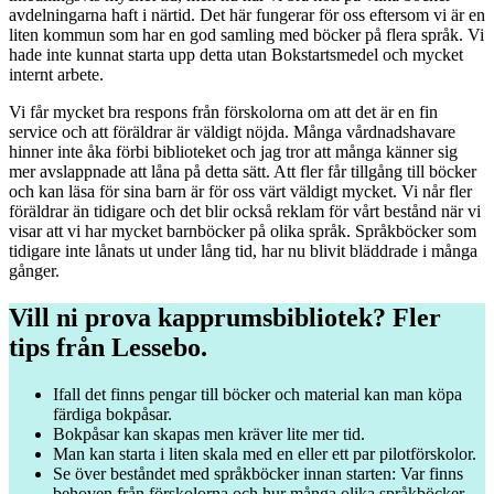
avdelningarna haft i närtid. Det här fungerar för oss eftersom vi är en
liten kommun som har en god samling med böcker på flera språk. Vi
hade inte kunnat starta upp detta utan Bokstartsmedel och mycket
internt arbete.
Vi får mycket bra respons från förskolorna om att det är en fin
service och att föräldrar är väldigt nöjda. Många vårdnadshavare
hinner inte åka förbi biblioteket och jag tror att många känner sig
mer avslappnade att låna på detta sätt. Att fler får tillgång till böcker
och kan läsa för sina barn är för oss värt väldigt mycket. Vi når fler
föräldrar än tidigare och det blir också reklam för vårt bestånd när vi
visar att vi har mycket barnböcker på olika språk. Språkböcker som
tidigare inte lånats ut under lång tid, har nu blivit bläddrade i många
gånger.
Vill ni prova kapprumsbibliotek? Fler
tips från Lessebo.
Ifall det finns pengar till böcker och material kan man köpa
färdiga bokpåsar.
Bokpåsar kan skapas men kräver lite mer tid.
Man kan starta i liten skala med en eller ett par pilotförskolor.
Se över beståndet med språkböcker innan starten: Var finns
behoven från förskolorna och hur många olika språkböcker