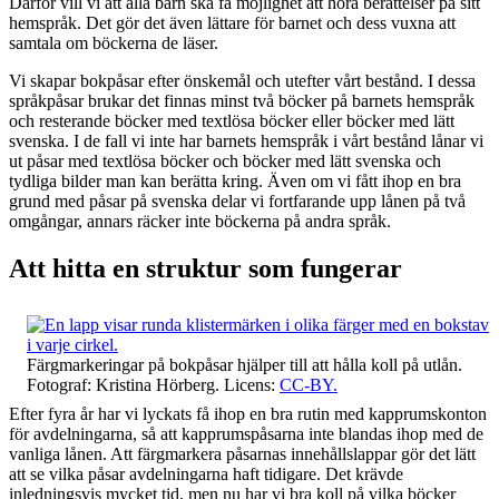
Därför vill vi att alla barn ska få möjlighet att höra berättelser på sitt
hemspråk. Det gör det även lättare för barnet och dess vuxna att
samtala om böckerna de läser.
Vi skapar bokpåsar efter önskemål och utefter vårt bestånd. I dessa
språkpåsar brukar det finnas minst två böcker på barnets hemspråk
och resterande böcker med textlösa böcker eller böcker med lätt
svenska. I de fall vi inte har barnets hemspråk i vårt bestånd lånar vi
ut påsar med textlösa böcker och böcker med lätt svenska och
tydliga bilder man kan berätta kring. Även om vi fått ihop en bra
grund med påsar på svenska delar vi fortfarande upp lånen på två
omgångar, annars räcker inte böckerna på andra språk.
Att hitta en struktur som fungerar
Färgmarkeringar på bokpåsar hjälper till att hålla koll på utlån.
Fotograf: Kristina Hörberg. Licens:
CC-BY.
Efter fyra år har vi lyckats få ihop en bra rutin med kapprumskonton
för avdelningarna, så att kapprumspåsarna inte blandas ihop med de
vanliga lånen. Att färgmarkera påsarnas innehållslappar gör det lätt
att se vilka påsar avdelningarna haft tidigare. Det krävde
inledningsvis mycket tid, men nu har vi bra koll på vilka böcker