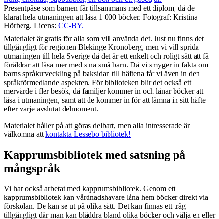
Presentpåse som barnen får tillsammans med ett diplom, då de
klarat hela utmaningen att läsa 1 000 böcker. Fotograf: Kristina
Hörberg. Licens:
CC-BY.
Materialet är gratis för alla som vill använda det. Just nu finns det
tillgängligt för regionen Blekinge Kronoberg, men vi vill sprida
utmaningen till hela Sverige då det är ett enkelt och roligt sätt att få
föräldrar att läsa mer med sina små barn. Då vi smyger in fakta om
barns språkutveckling på baksidan till häftena får vi även in den
språkförmedlande aspekten. För biblioteken blir det också ett
mervärde i fler besök, då familjer kommer in och lånar böcker att
läsa i utmaningen, samt att de kommer in för att lämna in sitt häfte
efter varje avslutat delmoment.
Materialet håller på att göras delbart, men alla intresserade är
välkomna att
kontakta Lessebo bibliotek!
Kapprumsbibliotek med satsning på
mångspråk
Vi har också arbetat med kapprumsbibliotek. Genom ett
kapprumsbibliotek kan vårdnadshavare låna hem böcker direkt via
förskolan. De kan se ut på olika sätt. Det kan finnas ett tråg
tillgängligt där man kan bläddra bland olika böcker och välja en eller