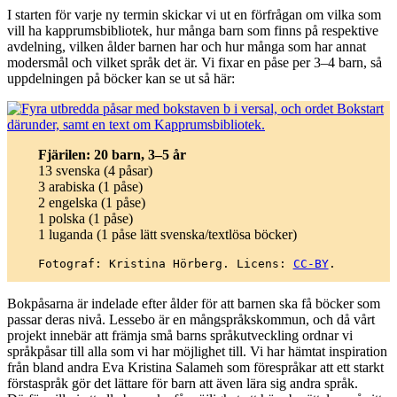
I starten för varje ny termin skickar vi ut en förfrågan om vilka som
vill ha kapprumsbibliotek, hur många barn som finns på respektive
avdelning, vilken ålder barnen har och hur många som har annat
modersmål och vilket språk det är. Vi fixar en påse per 3–4 barn, så
uppdelningen på böcker kan se ut så här:
Fjärilen: 20 barn, 3–5 år
13 svenska (4 påsar)
3 arabiska (1 påse)
2 engelska (1 påse)
1 polska (1 påse)
1 luganda (1 påse lätt svenska/textlösa böcker)
Fotograf: Kristina Hörberg. Licens: 
CC-BY
.
Bokpåsarna är indelade efter ålder för att barnen ska få böcker som
passar deras nivå. Lessebo är en mångspråkskommun, och då vårt
projekt innebär att främja små barns språkutveckling ordnar vi
språkpåsar till alla som vi har möjlighet till. Vi har hämtat inspiration
från bland andra Eva Kristina Salameh som förespråkar att ett starkt
förstaspråk gör det lättare för barn att även lära sig andra språk.