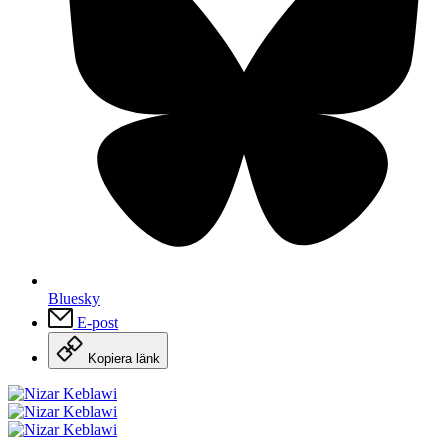
Bluesky
E-post
Kopiera länk