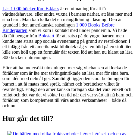
Läs 1 000 böcker före F-klass
är en utmaning för att få
vårdnadshavare, eller andra vuxna i barnens närhet, att läsa mer med
sina barn. Man kan kalla det en mängdträning i läsning. Den är
grundad i den amerikanska satsningen
1,000 Books Before
Kindergarten
som vi kom i kontakt med under pandemin. Vi hade
då fått pengar från
Bokstart
för att satsa på de yngre barnen men
kunde inte starta upp sociala evenemang på grund av restriktioner. I
ett inlägg från ett amerikanskt bibliotek såg vi en bild på en stolt liten
kille som höll upp ett formulär där texten löd att han nu klarat att läsa
300 böcker i utmaningen.
Efter att ha undersökt utmaningen mer såg vi chansen att locka de
föräldrar som är lite mer tävlingsinriktade att läsa mer för sina barn,
som idén med delmål ger. Samtidigt ligger den stora belöningen för
barnet i att få matas med språk, närhet och berättelser vilket är
ovärderligt. Enligt den amerikanska förlagan ska det vara enkelt och
roligt och det var det vi sökte i en tid när det var svårt att nå barn och
föräldrar, som komplement till våra andra verksamheter – både då
och nu.
Hur går det till?