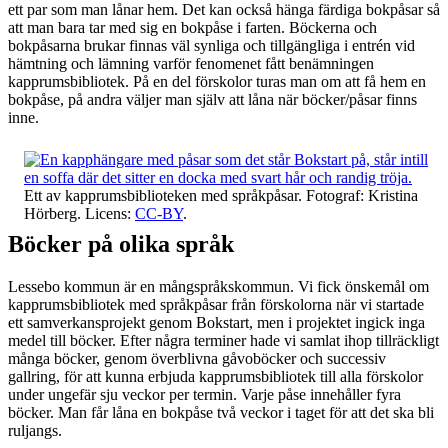
ett par som man lånar hem. Det kan också hänga färdiga bokpåsar så
att man bara tar med sig en bokpåse i farten. Böckerna och
bokpåsarna brukar finnas väl synliga och tillgängliga i entrén vid
hämtning och lämning varför fenomenet fått benämningen
kapprumsbibliotek. På en del förskolor turas man om att få hem en
bokpåse, på andra väljer man själv att låna när böcker/påsar finns
inne.
Ett av kapprumsbiblioteken med språkpåsar. Fotograf: Kristina
Hörberg. Licens:
CC-BY
.
Böcker på olika språk
Lessebo kommun är en mångspråkskommun. Vi fick önskemål om
kapprumsbibliotek med språkpåsar från förskolorna när vi startade
ett samverkansprojekt genom Bokstart, men i projektet ingick inga
medel till böcker. Efter några terminer hade vi samlat ihop tillräckligt
många böcker, genom överblivna gåvoböcker och successiv
gallring, för att kunna erbjuda kapprumsbibliotek till alla förskolor
under ungefär sju veckor per termin. Varje påse innehåller fyra
böcker. Man får låna en bokpåse två veckor i taget för att det ska bli
ruljangs.