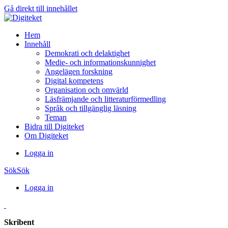
Gå direkt till innehållet
Hem
Innehåll
Demokrati och delaktighet
Medie- och informationskunnighet
Angelägen forskning
Digital kompetens
Organisation och omvärld
Läsfrämjande och litteraturförmedling
Språk och tillgänglig läsning
Teman
Bidra till Digiteket
Om Digiteket
Logga in
Sök
Sök
Logga in
Skribent