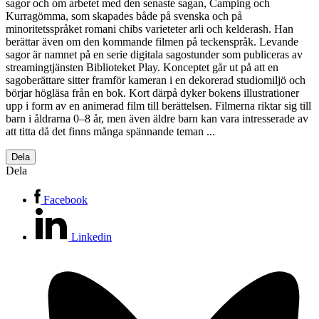
sagor och om arbetet med den senaste sagan, Camping och
Kurragömma, som skapades både på svenska och på
minoritetsspråket romani chibs varieteter arli och kelderash. Han
berättar även om den kommande filmen på teckenspråk. Levande
sagor är namnet på en serie digitala sagostunder som publiceras av
streamingtjänsten Biblioteket Play. Konceptet går ut på att en
sagoberättare sitter framför kameran i en dekorerad studiomiljö och
börjar högläsa från en bok. Kort därpå dyker bokens illustrationer
upp i form av en animerad film till berättelsen. Filmerna riktar sig till
barn i åldrarna 0–8 år, men även äldre barn kan vara intresserade av
att titta då det finns många spännande teman ...
Dela
Dela
Facebook
Linkedin