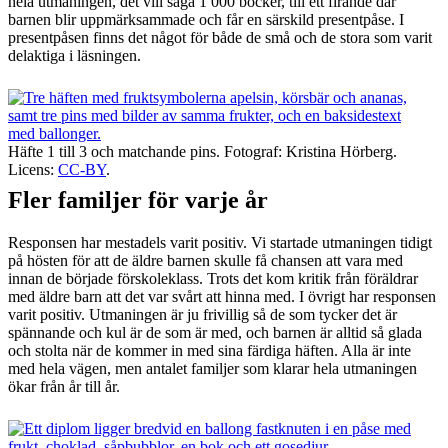
hela utmaningen, det vill säga 1 000 böcker, till ett firande där
barnen blir uppmärksammade och får en särskild presentpåse. I
presentpåsen finns det något för både de små och de stora som varit
delaktiga i läsningen.
Häfte 1 till 3 och matchande pins. Fotograf: Kristina Hörberg.
Licens:
CC-BY
.
Fler familjer för varje år
Responsen har mestadels varit positiv. Vi startade utmaningen tidigt
på hösten för att de äldre barnen skulle få chansen att vara med
innan de började förskoleklass. Trots det kom kritik från föräldrar
med äldre barn att det var svårt att hinna med. I övrigt har responsen
varit positiv. Utmaningen är ju frivillig så de som tycker det är
spännande och kul är de som är med, och barnen är alltid så glada
och stolta när de kommer in med sina färdiga häften. Alla är inte
med hela vägen, men antalet familjer som klarar hela utmaningen
ökar från år till år.