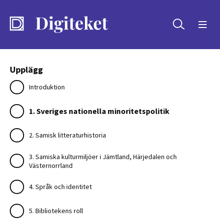
Sök
Upplägg
Introduktion
1. Sveriges nationella minoritetspolitik
2. Samisk litteraturhistoria
3. Samiska kulturmiljöer i Jämtland, Härjedalen och
Västernorrland
4. Språk och identitet
5. Bibliotekens roll