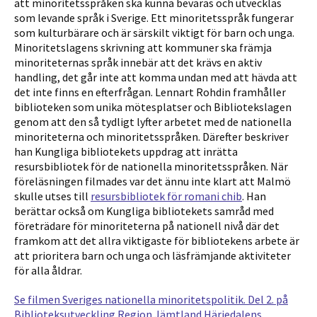
att minoritetsspråken ska kunna bevaras och utvecklas
som levande språk i Sverige. Ett minoritetsspråk fungerar
som kulturbärare och är särskilt viktigt för barn och unga.
Minoritetslagens skrivning att kommuner ska främja
minoriteternas språk innebär att det krävs en aktiv
handling, det går inte att komma undan med att hävda att
det inte finns en efterfrågan. Lennart Rohdin framhåller
biblioteken som unika mötesplatser och Bibliotekslagen
genom att den så tydligt lyfter arbetet med de nationella
minoriteterna och minoritetsspråken. Därefter beskriver
han Kungliga bibliotekets uppdrag att inrätta
resursbibliotek för de nationella minoritetsspråken. När
föreläsningen filmades var det ännu inte klart att Malmö
skulle utses till
resursbibliotek för romani chib
. Han
berättar också om Kungliga bibliotekets samråd med
företrädare för minoriteterna på nationell nivå där det
framkom att det allra viktigaste för bibliotekens arbete är
att prioritera barn och unga och läsfrämjande aktiviteter
för alla åldrar.
Se filmen Sveriges nationella minoritetspolitik. Del 2. på
Biblioteksutveckling Region Jämtland Härjedalens