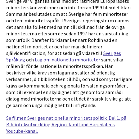
Sverige var vi ganska sena med att ratificera Europarådets
minoritetskonventioner och inte förrän 1999 blev det klart.
Samma år beslutades om att Sverige har fem minoriteter
och fem minoritetsspråk. I Sveriges regeringsform nämns
det samiska folket med namn till skillnad från de övriga
minoriteterna eftersom de sedan 1997 har en särställning
som urfolk. Därefter förklarar Lennart Rohdin vad en
nationell minoritet är och hur man definierar
självidentifikation, för att sedan gå vidare till
Sveriges
Språklag
och
Lag om nationella minoriteter
samt vilka
målen är för de nationella minoritetsspråken. Han
beskriver vilka krav som lagarna ställer på offentlig
verksamhet, dit biblioteken tillhör, och vad som ytterligare
krävs av kommunala och regionala förvaltningsområden,
som till exempel en skyldighet att genomföra samråd i
dialog med minoriteterna och att det är särskilt viktigt att
ge barn och unga möjlighet till inflytande.
Se filmen Sveriges nationella minoritetspolitik. Del 1. på
Biblioteksutveckling Region Jämtland Härjedalens
Youtube-kanal.