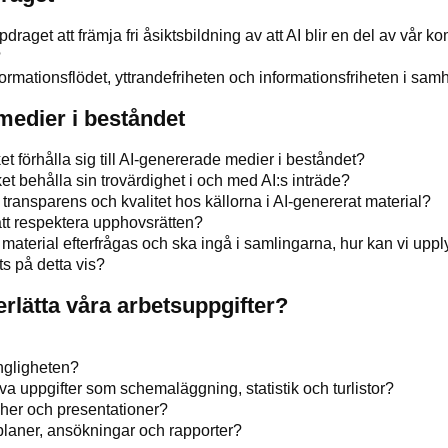
raget att främja fri åsiktsbildning av att AI blir en del av vår 
?
ormationsflödet, yttrandefriheten och informationsfriheten i samh
medier i beståndet
et förhålla sig till AI-genererade medier i beståndet?
et behålla sin trovärdighet i och med AI:s inträde?
 transparens och kvalitet hos källorna i AI-genererat material?
 att respektera upphovsrätten?
material efterfrågas och ska ingå i samlingarna, hur kan vi upp
ts på detta vis?
rlätta våra arbetsuppgifter?
ängligheten?
va uppgifter som schemaläggning, statistik och turlistor?
scher och presentationer?
 planer, ansökningar och rapporter?