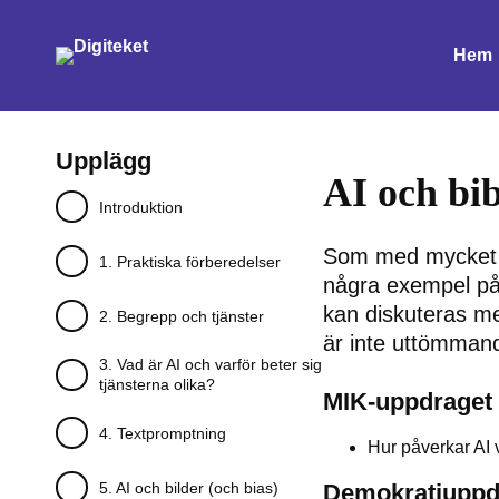
Hem
Upplägg
AI och bi
Introduktion
Som med mycket an
1. Praktiska förberedelser
några exempel på 
kan diskuteras me
2. Begrepp och tjänster
är inte uttömmand
3. Vad är AI och varför beter sig
tjänsterna olika?
MIK-uppdraget
4. Textpromptning
Hur påverkar AI 
5. AI och bilder (och bias)
Demokratiuppd