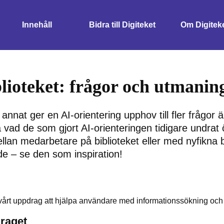
Innehåll
Bidra till Digiteket
Om Digitek
blioteket: frågor och utmanin
nat ger en AI-orientering upphov till fler frågor ä
vad de som gjort AI-orienteringen tidigare undrat
llan medarbetare på biblioteket eller med nyfikna 
e – se den som inspiration!
vårt uppdrag att hjälpa användare med informationssökning och k
raget