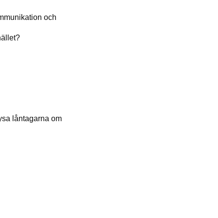
kommunikation och
ället?
lysa låntagarna om