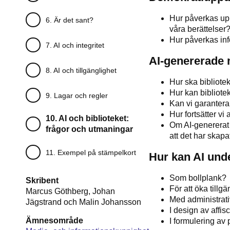
Hur påverkas uppd
6. Är det sant?
våra berättelser
Hur påverkas inf
7. AI och integritet
AI-genererade 
8. AI och tillgänglighet
Hur ska bibliotek
Hur kan bibliotek
9. Lagar och regler
Kan vi garantera
Hur fortsätter vi
10. AI och biblioteket:
Om AI-genererat 
frågor och utmaningar
att det har skapa
11. Exempel på stämpelkort
Hur kan AI unde
Som bollplank?
Skribent
För att öka tillg
Marcus Göthberg, Johan
Med administrati
Jägstrand och Malin Johansson
I design av affi
Ämnesområde
I formulering av