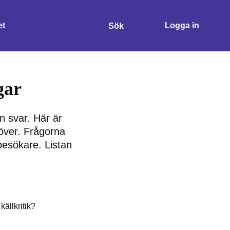
et
Logga in
Sök
Sök
gar
n svar. Här är
 över. Frågorna
besökare. Listan
ällkritik?