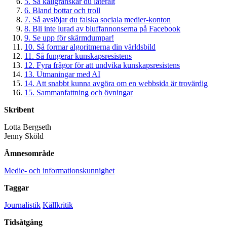
5. Så källgranskar du lateralt
6. Bland bottar och troll
7. Så avslöjar du falska sociala medier-konton
8. Bli inte lurad av bluffannonserna på Facebook
9. Se upp för skärmdumpar!
10. Så formar algoritmerna din världsbild
11. Så fungerar kunskapsresistens
12. Fyra frågor för att undvika kunskapsresistens
13. Utmaningar med AI
14. Att snabbt kunna avgöra om en webbsida är trovärdig
15. Sammanfattning och övningar
Skribent
Lotta Bergseth
Jenny Sköld
Ämnesområde
Medie- och informationskunnighet
Taggar
Journalistik
Källkritik
Tidsåtgång