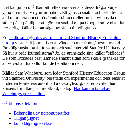
Det kan ju bli ohållbart att reflektera över alla dessa frågor varje
gång du möts av ny information. Ett ganska snabbt och effektivt sätt
att kontrollera om ett påstående stämmer eller om en webbsida du
stöter på är pålitlig är att göra en snabbkoll på Google om vad andra
trovärdiga källor har att säga om sidan du vill granska.
En
studie som gjordes av forskare vid Stanford History Education
Group
visade att journalister använde en mer framgångsrik metod
för källgranskning än forskare och studenter vid Stanford University.
Så hur gjorde journalisterna? Jo, de granskade sina källor ”sidledes”.
De som lyckades bäst lämnade snabbt sidan som skulle granskas för
att se vad andra källor kunde berätta om den.
Källa:
Sam Wineburg, som leder Stanford History Education Group
vid Stanford University, berättade om experimentet och dess resultat
under en konferens anordnad av Google.org, där en av den här
kursens författare, Jenny Sköld, deltog.
Här kan du ta del av
Wineburgs presentation
Gå till nästa lektion
Behandling av personuppgifter
Tillgänglighet
kontakt@digiteket.se