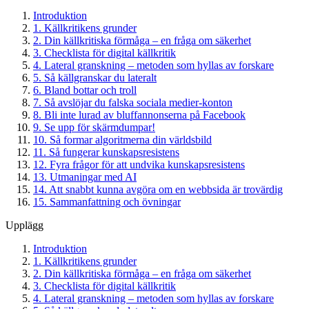
Introduktion
1. Källkritikens grunder
2. Din källkritiska förmåga – en fråga om säkerhet
3. Checklista för digital källkritik
4. Lateral granskning – metoden som hyllas av forskare
5. Så källgranskar du lateralt
6. Bland bottar och troll
7. Så avslöjar du falska sociala medier-konton
8. Bli inte lurad av bluffannonserna på Facebook
9. Se upp för skärmdumpar!
10. Så formar algoritmerna din världsbild
11. Så fungerar kunskapsresistens
12. Fyra frågor för att undvika kunskapsresistens
13. Utmaningar med AI
14. Att snabbt kunna avgöra om en webbsida är trovärdig
15. Sammanfattning och övningar
Upplägg
Introduktion
1. Källkritikens grunder
2. Din källkritiska förmåga – en fråga om säkerhet
3. Checklista för digital källkritik
4. Lateral granskning – metoden som hyllas av forskare