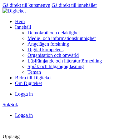
Gå direkt till kursmenyn
Gå direkt till innehållet
Hem
Innehåll
Demokrati och delaktighet
Medie- och informationskunnighet
Angelägen forskning
Digital kompetens
Organisation och omvärld
Läsfrämjande och litteraturförmedling
Språk och tillgänglig läsning
Teman
Bidra till Digiteket
Om Digiteket
Logga in
Sök
Sök
Logga in
Upplägg