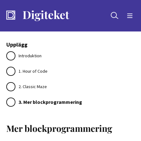
Sök
Upplägg
Introduktion
1. Hour of Code
2. Classic Maze
3. Mer blockprogrammering
Mer blockprogrammering