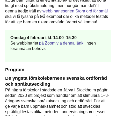
att ge barn tillgång till ett rikt språk är det viktigt att börja
tidigt med språkstimulering, men hur gör man det? I
denna tredje träff av
webbinarieserien Stora ord för små!
ska vi få lyssna på två exempel där olika metoder testats
för att ge barn en rikare ordvärld. Varmt välkomna!
Onsdag 4 februari, kl. 14:00–15:30
Se webbinariet
på Zoom via denna länk
. Ingen
föranmälan behövs.
Program
De yngsta förskolebarnens svenska ordförråd
och språkutveckling
På några förskolor i stadsdelen Järva i Stockholm pågår
sedan 2023 ett projekt som handlar om att stimulera 1–3-
åringars svenska språkutveckling och ordförråd. För att
ge varje barn uppmärksamhet och stöd att utvecklas
språkligt testas olika metoder i undervisningsprocesser.