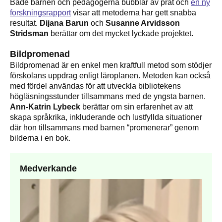
Både barnen och pedagogerna bubblar av prat och
en ny
forskningsrapport
visar att metoderna har gett snabba
resultat.
Dijana Barun
och
Susanne Arvidsson
Stridsman
berättar om det mycket lyckade projektet.
Bildpromenad
Bildpromenad är en enkel men kraftfull metod som stödjer
förskolans uppdrag enligt läroplanen. Metoden kan också
med fördel användas för att utveckla bibliotekens
högläsningsstunder tillsammans med de yngsta barnen.
Ann-Katrin Lybeck
berättar om sin erfarenhet av att
skapa språkrika, inkluderande och lustfyllda situationer
där hon tillsammans med barnen “promenerar” genom
bilderna i en bok.
Medverkande