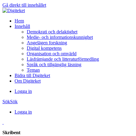
Gå direkt till innehållet
Hem
Innehåll
Demokrati och delaktighet
Medie- och informationskunnighet
Angelägen forskning
Digital kompetens
Organisation och omvärld
Läsfrämjande och litteraturförmedling
Språk och tillgänglig läsning
Teman
Bidra till Digiteket
Om Digiteket
Logga in
Sök
Sök
Logga in
Skribent