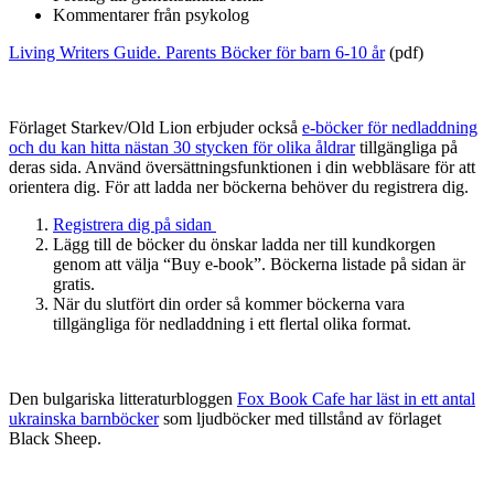
Kommentarer från psykolog
Living Writers Guide. Parents Böcker för barn 6-10 år
(pdf)
Förlaget Starkev/Old Lion erbjuder också
e-böcker för nedladdning
och du kan hitta nästan 30 stycken för olika åldrar
tillgängliga på
deras sida. Använd översättningsfunktionen i din webbläsare för att
orientera dig. För att ladda ner böckerna behöver du registrera dig.
Registrera dig på sidan
Lägg till de böcker du önskar ladda ner till kundkorgen
genom att välja “Buy e-book”. Böckerna listade på sidan är
gratis.
När du slutfört din order så kommer böckerna vara
tillgängliga för nedladdning i ett flertal olika format.
Den bulgariska litteraturbloggen
Fox Book Cafe har läst in ett antal
ukrainska barnböcker
som ljudböcker med tillstånd av förlaget
Black Sheep.