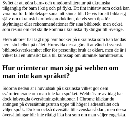
Syftet är att göra barn- och ungdomslitteratur på ukrainska
tillgänglig för barn i krig och på flykt. Ett fint initiativ som också kan
vara bra för bibliotekspersonal att känna till. Delvis för att bilda sig
själv om ukrainsk barnboksproduktion, delvis som tips för
skyltningar eller rekommendationer för sina bibliotek, men också
som resurs om det skulle komma ukrainska flyktingar till Sverige.
Flera aktörer har lagt upp barnböcker på ukrainska som kan laddas
ner i sin helhet på nätet. Huruvida dessa går att använda i svensk
biblioteksverksamhet eller för personligt bruk är oklart, men de är i
vilket fall en utmärkt källa till kunskap om ukrainsk barnlitteratur.
Hur orienterar man sig på webben om
man inte kan språket?
Sidorna nedan är i huvudsak på ukrainska vilket gör dem
svårorienterade om man inte kan språket. Webbläsare av idag har
dock inbyggda översättningsfunktioner. I Chrome klickar du
antingen på översättningsrutan uppe till höger i adressfältet och
väljer språk. Du kan också översätta till svenska såklart, men dessa
översättningar blir inte riktigt lika bra som om man väljer engelska.