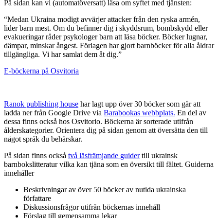
På sidan kan vi (automatöversatt) läsa om syftet med tjänsten:
“Medan Ukraina modigt avvärjer attacker från den ryska armén,
lider barn mest. Om du befinner dig i skyddsrum, bombskydd eller
evakueringar råder psykologer barn att läsa böcker. Böcker lugnar,
dämpar, minskar ångest. Förlagen har gjort barnböcker för alla åldrar
tillgängliga. Vi har samlat dem åt dig.”
E-böckerna på Osvitoria
Ranok publishing house
har lagt upp över 30 böcker som går att
ladda ner från Google Drive via
Barabookas webbplats.
En del av
dessa finns också hos Osvitorio. Böckerna är sorterade utifrån
ålderskategorier. Orientera dig på sidan genom att översätta den till
något språk du behärskar.
På sidan finns också
två läsfrämjande guider
till ukrainsk
barnbokslitteratur vilka kan tjäna som en översikt till fältet. Guiderna
innehåller
Beskrivningar av över 50 böcker av nutida ukrainska
författare
Diskussionsfrågor utifrån böckernas innehåll
Förslag till gemensamma lekar