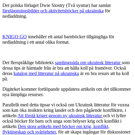
Det polska förlaget Dwie Siostry (Två systrar) har samlat
färgläggningsbilder och aktivitetsböcker på ukrainska
för
nedladdning.
KNIGO GO
innehåller ett antal barnböcker tillgängliga för
nedladdning i ett antal olika format.
Det flerspråklige biblioteks
samlingssida om ukrainsk litteratur
som
dessa tips är hämtade från är bra att hålla koll på framöver. Också
deras
katalog med litteratur på ukrainska
är en bra resurs att ha koll
på.
Digiteket kommer fortlöpande uppdatera artikeln om det tillkommer
nya lämpliga resurser.
Parallellt med detta tipsar vi också om Ukrainsk litteratur för vuxna
som kan öka insikten kring landet och den pågående konflikten, i
artikeln
Att förstå kriget genom ny ukrainsk litteratur
och vi lyfter
också böcker för barn och unga som belyser krig och konflikt i
artikeln
Den stora artikeln med böcker om krig, konflikt,
flyktingskap och svårigheter
, för att skapa ingångar för diskussioner