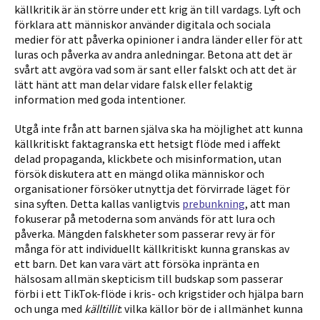
källkritik är än större under ett krig än till vardags. Lyft och
förklara att människor använder digitala och sociala
medier för att påverka opinioner i andra länder eller för att
luras och påverka av andra anledningar. Betona att det är
svårt att avgöra vad som är sant eller falskt och att det är
lätt hänt att man delar vidare falsk eller felaktig
information med goda intentioner.
Utgå inte från att barnen själva ska ha möjlighet att kunna
källkritiskt faktagranska ett hetsigt flöde med i affekt
delad propaganda, klickbete och misinformation, utan
försök diskutera att en mängd olika människor och
organisationer försöker utnyttja det förvirrade läget för
sina syften. Detta kallas vanligtvis
prebunkning
, att man
fokuserar på metoderna som används för att lura och
påverka. Mängden falskheter som passerar revy är för
många för att individuellt källkritiskt kunna granskas av
ett barn. Det kan vara värt att försöka inpränta en
hälsosam allmän skepticism till budskap som passerar
förbi i ett TikTok-flöde i kris- och krigstider och hjälpa barn
och unga med
källtillit
: vilka källor bör de i allmänhet kunna