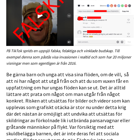
På TikTok sprids en uppsjö falska, felaktiga och vinklade budskap. Till
exempel denna som påstås visa invasionen i realtid och som har 20 miljoner
visningar men som egentligen är från 2016.
Be gärna barn och unga att visa sina flöden, om de vill, så
att ni har något att utgå från och att du som vuxen får en
uppfattning om hur ungas flöden kan se ut. Det är alltid
lättare att prata om något om man utgår från något
konkret. Risken att utsättas för bilder och videor som kan
upplevas som grafiskt otäcka är stor nu under detta krig
där det nästan är omöjligt att undvika att utsättas för
skildringar av förkolnade lik i utbrända pansarvagnar eller
gråtande människor på flykt.
Var försiktig med att
skuldbelägga barnen, det är inte deras fel att sociala
medier-flöden ser ut som de gör.
Förbruka inte ert