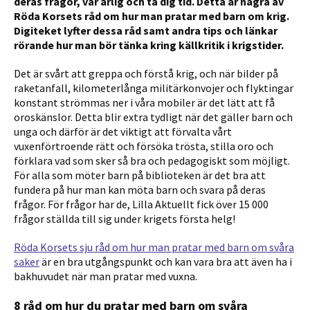
deras frågor, var ärlig och ta dig tid. Detta är några av
Röda Korsets råd om hur man pratar med barn om krig.
Digiteket lyfter dessa råd samt andra tips och länkar
rörande hur man bör tänka kring källkritik i krigstider.
Det är svårt att greppa och förstå krig, och när bilder på
raketanfall, kilometerlånga militärkonvojer och flyktingar
konstant strömmas ner i våra mobiler är det lätt att få
oroskänslor. Detta blir extra tydligt när det gäller barn och
unga och därför är det viktigt att förvalta vårt
vuxenförtroende rätt och försöka trösta, stilla oro och
förklara vad som sker så bra och pedagogiskt som möjligt.
För alla som möter barn på biblioteken är det bra att
fundera på hur man kan möta barn och svara på deras
frågor.
För frågor har de, Lilla Aktuellt fick över 15 000
frågor ställda till sig under krigets första helg!
Röda Korsets sju råd om hur man pratar med barn om svåra
saker
är en bra utgångspunkt och kan vara bra att även ha i
bakhuvudet när man pratar med vuxna.
8 råd om hur du pratar med barn om svåra