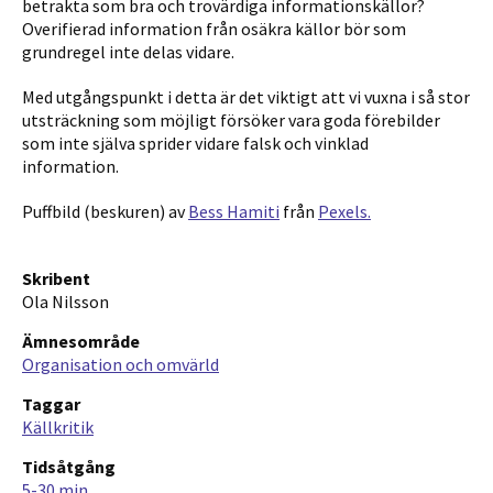
betrakta som bra och trovärdiga informationskällor?
Overifierad information från osäkra källor bör som
grundregel inte delas vidare.
Med utgångspunkt i detta är det viktigt att vi vuxna i så stor
utsträckning som möjligt försöker vara goda förebilder
som inte själva sprider vidare falsk och vinklad
information.
Puffbild (beskuren) av
Bess Hamiti
från
Pexels.
Skribent
Ola Nilsson
Ämnesområde
Organisation och omvärld
Taggar
Källkritik
Tidsåtgång
5-30 min