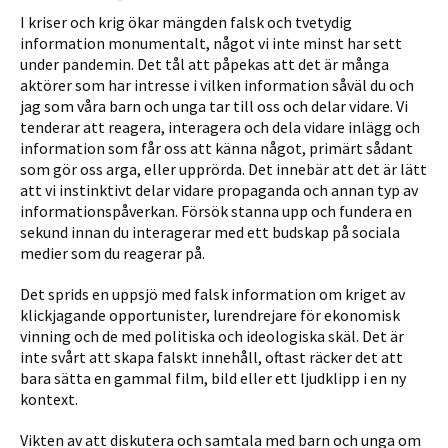
I kriser och krig ökar mängden falsk och tvetydig
information monumentalt, något vi inte minst har sett
under pandemin. Det tål att påpekas att det är många
aktörer som har intresse i vilken information såväl du och
jag som våra barn och unga tar till oss och delar vidare. Vi
tenderar att reagera, interagera och dela vidare inlägg och
information som får oss att känna något, primärt sådant
som gör oss arga, eller upprörda. Det innebär att det är lätt
att vi instinktivt delar vidare propaganda och annan typ av
informationspåverkan. Försök stanna upp och fundera en
sekund innan du interagerar med ett budskap på sociala
medier som du reagerar på.
Det sprids en uppsjö med falsk information om kriget av
klickjagande opportunister, lurendrejare för ekonomisk
vinning och de med politiska och ideologiska skäl. Det är
inte svårt att skapa falskt innehåll, oftast räcker det att
bara sätta en gammal film, bild eller ett ljudklipp i en ny
kontext.
Vikten av att diskutera och samtala med barn och unga om