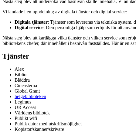
Nästa steg blev att undersöka vad basnivån skulle innehålla. Vi anl
Vi landade i en uppdelning av digitala tjänster och digital service:
Digitala tjänster
: Tjänster som levereras via tekniska system, 
Digital service
: Den personliga hjälp som erbjuds för att använ
Nästa steg blev att kartlägga vilka tjänster och vilken service som e
bibliotekens chefer, där innehållet i basnivån fastställdes. Här är en s
Tjänster
Alex
Biblio
Bläddra
Cineasterna
Global Grant
helgebiblioteken
Legimus
UR Access
Världens bibliotek
Publikt wifi
Publik dator med utskriftsmöjlighet
Kopiator/skanner/skrivare