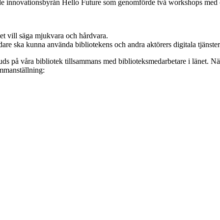
itade innovationsbyrån Hello Future som genomförde två workshops med
det vill säga mjukvara och hårdvara.
dare ska kunna använda bibliotekens och andra aktörers digitala tjänste
rbjuds på våra bibliotek tillsammans med biblioteksmedarbetare i länet
ammanställning: