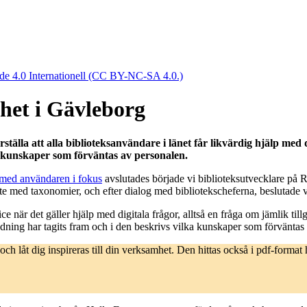
e 4.0 Internationell (CC BY-NC-SA 4.0.)
ghet i Gävleborg
tälla att alla biblioteksanvändare i länet får likvärdig hjälp med di
ka kunskaper som förväntas av personalen.
t med användaren i fokus
avslutades började vi biblioteksutvecklare på 
rbete med taxonomier, och efter dialog med bibliotekscheferna, beslutade v
ce när det gäller hjälp med digitala frågor, alltså en fråga om jämlik til
ning har tagits fram och i den beskrivs vilka kunskaper som förväntas 
n och låt dig inspireras till din verksamhet. Den hittas också i pdf-format