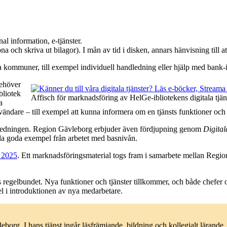
l information, e-tjänster.
a och skriva ut bilagor). I mån av tid i disken, annars hänvisning till a
lika kommuner, till exempel individuell handledning eller hjälp med bank-
behöver
bliotek
Affisch för marknadsföring av HelGe-ibliotekens digitala tjän
a
dare – till exempel att kunna informera om en tjänsts funktioner och v
ndledningen. Region Gävleborg erbjuder även fördjupning genom
Digita
rida goda exempel från arbetet med basnivån.
s 2025
. Ett marknadsföringsmaterial togs fram i samarbete mellan Regi
 regelbundet. Nya funktioner och tjänster tillkommer, och både chefer o
l i introduktionen av nya medarbetare.
org. I hans tjänst ingår läsfrämjande, bildning och kollegialt lärande