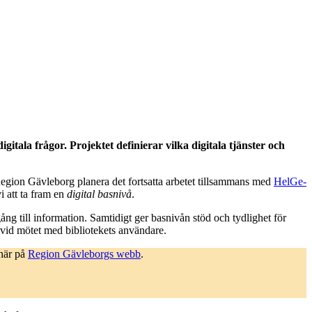
gitala frågor. Projektet definierar vilka digitala tjänster och
Region Gävleborg planera det fortsatta arbetet tillsammans med
HelGe-
i att ta fram en
digital basnivå
.
lgång till information. Samtidigt ger basnivån stöd och tydlighet för
vid mötet med bibliotekets användare.
 här på
Region Gävleborgs webb
.