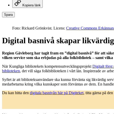
Kopiera länk
Spara
Foto: Rickard Grönkvist. Licens:
Creative Commons Erkännand
Digital basnivå skapar likvärdi
Region Gävleborg har tagit fram en ”digital basnivå” för att säkers
vilken service som ska erbjudas på alla folkbibliotek – samt vil
När Kungliga bibliotekets kompetensutvecklingsprojekt
Digitalt förs
biblioteken
, det vill säga folkbiblioteken i vårt län. Inspirerade av a
Syftet är att biblioteksanvändare ska kunna förvänta sig likvärdig servi
medarbetarna kring vilka kunskaper som förväntas av dem. En handled
Du kan hitta den
digitala basnivån här på Digiteket
, titta gärna på de