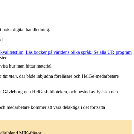
tt boka digital handledning.
id.
ster.
isa hur man hittar material.
la timmen
, där både inbjudna föreläsare och HelGe-medarbetare
on Gävleborg och HelGe-biblioteken, och bestod av fysiska och
ch medarbetare kommer att vara delaktiga i det fortsatta
, däribland MIK-frågor.