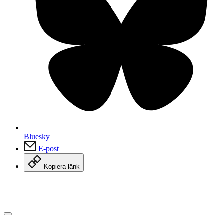
Bluesky
E-post
Kopiera länk