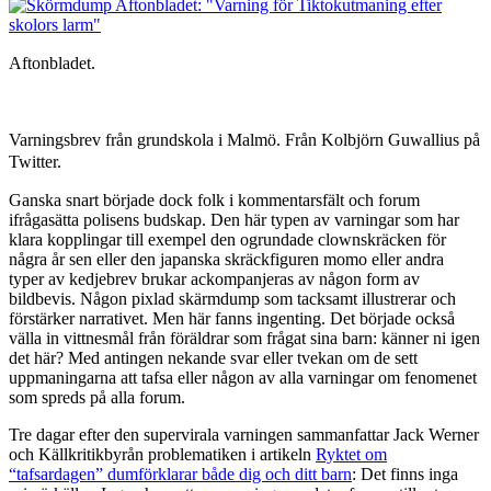
Aftonbladet.
Varningsbrev från grundskola i Malmö. Från Kolbjörn Guwallius på
Twitter.
Ganska snart började dock folk i kommentarsfält och forum
ifrågasätta polisens budskap. Den här typen av varningar som har
klara kopplingar till exempel den ogrundade clownskräcken för
några år sen eller den japanska skräckfiguren momo eller andra
typer av kedjebrev brukar ackompanjeras av någon form av
bildbevis. Någon pixlad skärmdump som tacksamt illustrerar och
förstärker narrativet. Men här fanns ingenting. Det började också
välla in vittnesmål från föräldrar som frågat sina barn: känner ni igen
det här? Med antingen nekande svar eller tvekan om de sett
uppmaningarna att tafsa eller någon av alla varningar om fenomenet
som spreds på alla forum.
Tre dagar efter den supervirala varningen sammanfattar Jack Werner
och Källkritikbyrån problematiken i artikeln
Ryktet om
“tafsardagen” dumförklarar både dig och ditt barn
: Det finns inga