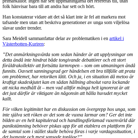
primärkällor. Ingen har sett uppmaningarna det refereras till, utan
folk hänvisar bara till att andra har sett och hört.
Han konstaterar vidare att det så klart inte är fel att markera mot
tafsande men utan att beskriva generationer av unga som viljelösa
slavar under trender.
Sara Meidell sammanfattar delar av problematiken i en
artikel i
Västerbotten-Kuriren
:
”Det anmärkningsvärda som sedan händer är att upplysningar om
detta ändå inte hindrat både tongivande debattörer och ett stort
föräldrakollektiv att fortsätta larmropen – som om utmaningen ändå
funnits. Oavsett sanningsgrad ger händelsen ett bra tillfälle att prata
om problemet, har retoriken låtit. Och ja, i en situation då metoo är
kraftigt skadeskjutet kan en sådan hållning absolut vara lockande
att nicka medhåll åt – men vad alltför många helt ignorerat är att
det just därför är viktigare än någonsin att hålla huvudet mycket
kallt.
För vilken legitimitet har en diskussion om övergrepp hos unga, som
inte själva sett röken av det som de vuxna larmar om? Ger det inte
bilden av en helt kapitulerad och handlingsförlamad vuxenvärld där
panikstämning behöver piskas upp för att etablera en plattform för
de samtal som i stället skulle behöva föras i varje vardagssituation, i
det lugnaste och mest sansade tonläge?”