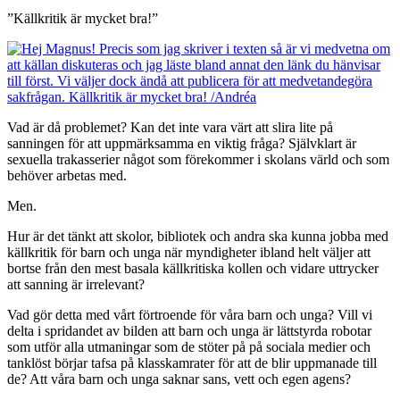
”Källkritik är mycket bra!”
Vad är då problemet? Kan det inte vara värt att slira lite på
sanningen för att uppmärksamma en viktig fråga? Självklart är
sexuella trakasserier något som förekommer i skolans värld och som
behöver arbetas med.
Men.
Hur är det tänkt att skolor, bibliotek och andra ska kunna jobba med
källkritik för barn och unga när myndigheter ibland helt väljer att
bortse från den mest basala källkritiska kollen och vidare uttrycker
att sanning är irrelevant?
Vad gör detta med vårt förtroende för våra barn och unga? Vill vi
delta i spridandet av bilden att barn och unga är lättstyrda robotar
som utför alla utmaningar som de stöter på på sociala medier och
tanklöst börjar tafsa på klasskamrater för att de blir uppmanade till
de? Att våra barn och unga saknar sans, vett och egen agens?