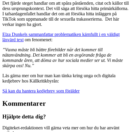
Det fjärde steget handlar om att spåra påståenden, citat och källor till
dess ursprungskontext. Det vill säga att försöka hitta primärkällorna.
I tafsardagenfallet handlar det om att försöka hitta inläggen på
TikTok som uppmanade till de sexuella trakasserierna. Det här
verkar ingen ha gjort.
Elza Dunkels sammanfattar problematiken kärnfullt i en väldigt
läsvärd text
om fenomenet:
”Vuxna måste bli bättre förebilder när det kommer till
nätanvändning. Det kommer att bli en avgörande fråga de
kommande åren, att döma av hur sociala medier ser ut. Vi måste
skärpa oss! Nu.”
Läs gärna mer om hur man kan tänka kring unga och digitala
kedjebrev hos Källkritikbyrån:
Så kan du hantera kedjebrev som förälder
Kommentarer
Hjälpte detta dig?
Digiteket-redaktionen vill gärna veta mer om hur du har använt