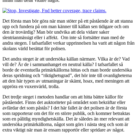
innan man delar vidare något.
Det första man bör göra när man stöter på ett påstående är att stanna
upp och fundera på om man känner till källan sen tidigare och om
den är trovärdig? Man bör undvika att dela vidare saker
slentrianmässigt eller i affekt. Om inte så fortsätter man med de
andra stegen. I tafsarfallet verkar upprinnelsen ha varit att någon från
skolans värld berättat för polisen.
Det andra steget är att undersöka källan närmare. Vilka är de? Vad
vill de? Är de i sammanhanget en neutral källa? I tafsarfallet så
borde de eventuella primärkällorna hittas och man borde undersöka
deras spridning och “riktighetsgrad”, det hör inte till ovanligheterna
att den här typen av utmaningar är skämt, hoax, med meningen att
uppröra en vuxenvärld, trolla.
Det tredje steget i metoden handlar om att hitta bättre källor för
påståendet. Finns det auktoriteter på området som bekräftar eller
avfärdar det som påstås? I det här fallet är det polisen är de första
som rapporterar om det för en större publik, och kommer betraktas
som en pålitlig myndighetskälla. Det är således än mer relevant att
undersöka primärkällorna, något som görs i nästa steg och som är
extra viktigt när man är ensam rapportör eller spridare av något.