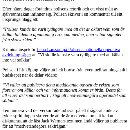
Efter några dagar förändras polisens retorik och ett visst mått av
självrannsakan infinner sig. Polisen skriver i en kommentar till sitt
ursprungsinlägg att:
“
Polisen kunde ha varit tydligare med att det är oklart vem som är
källan till denna uppmaning i sociala medier, men vi har signaler
från skolvärlden.”
Kriminalinspektör
Lena Larsson på Polisens nationella operativa
avdelning säger
att ”Vi skulle kanske vara tydligare med att källan
inte var solklar”.
Polisen i Linköping väljer att helt bortse från eventuell sanningshalt i
budskapet när de delar vidare:
“Vi väljer att publicera detta meddelande oavsett de rykten som
florerar om källor och var informationen kommer ifrån.
Detta för
att vi ser det som oerhört viktigt att medvetandegöra agerandet som
sådant.”
I en numera vad det verkar raderad svar på ett ifrågasättande av
ryktesspridningen skriver de att de är medvetna om att källan
diskuteras, att de läst Jack Werners text men ändå väljer att publicera
för att ”medvetandegöra sakfrågan.”