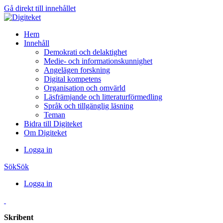
Gå direkt till innehållet
Hem
Innehåll
Demokrati och delaktighet
Medie- och informationskunnighet
Angelägen forskning
Digital kompetens
Organisation och omvärld
Läsfrämjande och litteraturförmedling
Språk och tillgänglig läsning
Teman
Bidra till Digiteket
Om Digiteket
Logga in
Sök
Sök
Logga in
Skribent