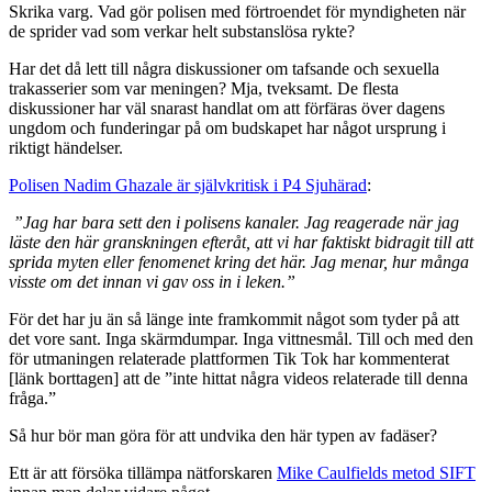
Skrika varg. Vad gör polisen med förtroendet för myndigheten när
de sprider vad som verkar helt substanslösa rykte?
Har det då lett till några diskussioner om tafsande och sexuella
trakasserier som var meningen? Mja, tveksamt. De flesta
diskussioner har väl snarast handlat om att förfäras över dagens
ungdom och funderingar på om budskapet har något ursprung i
riktigt händelser.
Polisen Nadim Ghazale är självkritisk i P4 Sjuhärad
:
”Jag har bara sett den i polisens kanaler. Jag reagerade när jag
läste den här granskningen efteråt, att vi har faktiskt bidragit till att
sprida myten eller fenomenet kring det här. Jag menar, hur många
visste om det innan vi gav oss in i leken.”
För det har ju än så länge inte framkommit något som tyder på att
det vore sant. Inga skärmdumpar. Inga vittnesmål. Till och med den
för utmaningen relaterade plattformen Tik Tok har kommenterat
[länk borttagen] att de
”inte hittat några videos relaterade till denna
fråga.”
Så hur bör man göra för att undvika den här typen av fadäser?
Ett är att försöka tillämpa nätforskaren
Mike Caulfields metod SIFT