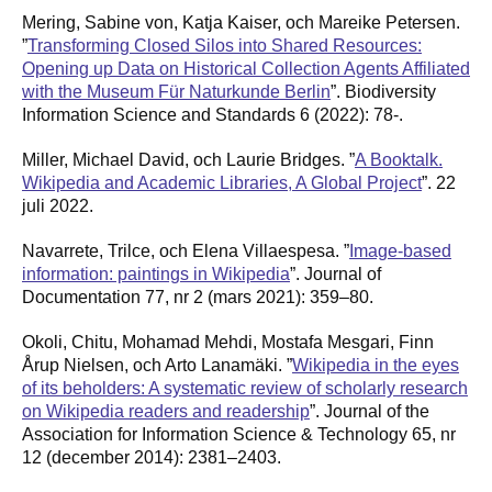
Mering, Sabine von, Katja Kaiser, och Mareike Petersen.
”
Transforming Closed Silos into Shared Resources:
Opening up Data on Historical Collection Agents Affiliated
with the Museum Für Naturkunde Berlin
”. Biodiversity
Information Science and Standards 6 (2022): 78-.
Miller, Michael David, och Laurie Bridges. ”
A Booktalk.
Wikipedia and Academic Libraries, A Global Project
”. 22
juli 2022.
Navarrete, Trilce, och Elena Villaespesa. ”
Image-based
information: paintings in Wikipedia
”. Journal of
Documentation 77, nr 2 (mars 2021): 359–80.
Okoli, Chitu, Mohamad Mehdi, Mostafa Mesgari, Finn
Årup Nielsen, och Arto Lanamäki. ”
Wikipedia in the eyes
of its beholders: A systematic review of scholarly research
on Wikipedia readers and readership
”. Journal of the
Association for Information Science & Technology 65, nr
12 (december 2014): 2381–2403.