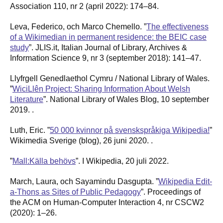
Association 110, nr 2 (april 2022): 174–84.
Leva, Federico, och Marco Chemello. ”
The effectiveness
of a Wikimedian in permanent residence: the BEIC case
study
”. JLIS.it, Italian Journal of Library, Archives &
Information Science 9, nr 3 (september 2018): 141–47.
Llyfrgell Genedlaethol Cymru / National Library of Wales.
”
WiciLlên Project: Sharing Information About Welsh
Literature
”. National Library of Wales Blog, 10 september
2019. .
Luth, Eric. ”
50 000 kvinnor på svenskspråkiga Wikipedia!
”
Wikimedia Sverige (blog), 26 juni 2020. .
”
Mall:Källa behövs
”. I Wikipedia, 20 juli 2022.
March, Laura, och Sayamindu Dasgupta. ”
Wikipedia Edit-
a-Thons as Sites of Public Pedagogy
”. Proceedings of
the ACM on Human-Computer Interaction 4, nr CSCW2
(2020): 1–26.