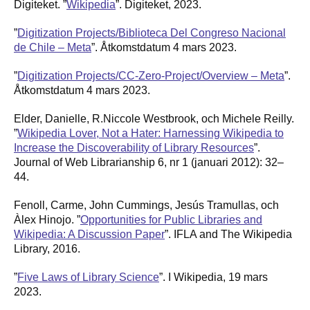
Digiteket. ”
Wikipedia
”. Digiteket, 2023.
”
Digitization Projects/Biblioteca Del Congreso Nacional
de Chile – Meta
”. Åtkomstdatum 4 mars 2023.
”
Digitization Projects/CC-Zero-Project/Overview – Meta
”.
Åtkomstdatum 4 mars 2023.
Elder, Danielle, R.Niccole Westbrook, och Michele Reilly.
”
Wikipedia Lover, Not a Hater: Harnessing Wikipedia to
Increase the Discoverability of Library Resources
”.
Journal of Web Librarianship 6, nr 1 (januari 2012): 32–
44.
Fenoll, Carme, John Cummings, Jesús Tramullas, och
Àlex Hinojo. ”
Opportunities for Public Libraries and
Wikipedia: A Discussion Paper
”. IFLA and The Wikipedia
Library, 2016.
”
Five Laws of Library Science
”. I Wikipedia, 19 mars
2023.