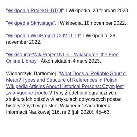
”
Wikipedia:Projekt HBTQI
”. I Wikipedia, 23 februari 2023.
”
Wikipedia:Skrivstuga
”. I Wikipedia, 18 november 2022. .
”
Wikipedia:WikiProject COVID-19
”. I Wikipedia, 28
november 2022.
”
Wikisource:WikiProject NLS – Wikisource, the Free
Online Library
”. Åtkomstdatum 4 mars 2023.
Włodarczyk, Bartłomiej. ”
What Does a ’Reliable Source’
Mean? Types and Structure of References in Polish
Wikipedia Articles About Historical Persons: Czym jest
„wiarygodne źródło
“? Typy źródeł bibliograficznych i
struktura ich opisów w artykułach dotyczących postaci
historycznych w polskiej Wikipedii.” Zagadnienia
Informacji Naukowej 116, nr 2 (juli 2020): 45–63.