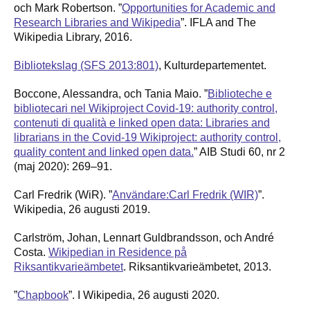
och Mark Robertson. ”
Opportunities for Academic and
Research Libraries and Wikipedia
”. IFLA and The
Wikipedia Library, 2016.
Bibliotekslag (SFS 2013:801)
, Kulturdepartementet.
Boccone, Alessandra, och Tania Maio. ”
Biblioteche e
bibliotecari nel Wikiproject Covid-19: authority control,
contenuti di qualità e linked open data: Libraries and
librarians in the Covid-19 Wikiproject: authority control,
quality content and linked open data.
” AIB Studi 60, nr 2
(maj 2020): 269–91.
Carl Fredrik (WiR). ”
Användare:Carl Fredrik (WIR)
”.
Wikipedia, 26 augusti 2019.
Carlström, Johan, Lennart Guldbrandsson, och André
Costa.
Wikipedian in Residence på
Riksantikvarieämbetet
. Riksantikvarieämbetet, 2013.
”
Chapbook
”. I Wikipedia, 26 augusti 2020.