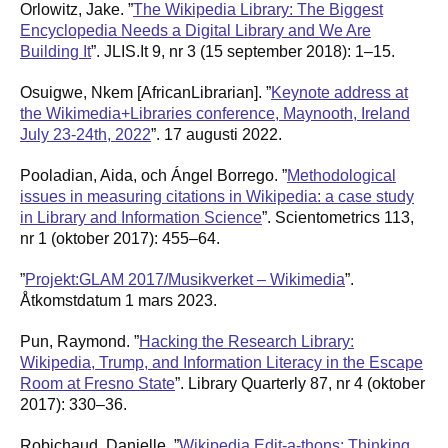
Orlowitz, Jake. ”
The Wikipedia Library: The Biggest
Encyclopedia Needs a Digital Library and We Are
Building It
”. JLIS.It 9, nr 3 (15 september 2018): 1–15.
Osuigwe, Nkem [AfricanLibrarian]. ”
Keynote address at
the Wikimedia+Libraries conference, Maynooth, Ireland
July 23-24th, 2022
”. 17 augusti 2022.
Pooladian, Aida, och Ángel Borrego. ”
Methodological
issues in measuring citations in Wikipedia: a case study
in Library and Information Science
”. Scientometrics 113,
nr 1 (oktober 2017): 455–64.
”
Projekt:GLAM 2017/Musikverket – Wikimedia
”.
Åtkomstdatum 1 mars 2023.
Pun, Raymond. ”
Hacking the Research Library:
Wikipedia, Trump, and Information Literacy in the Escape
Room at Fresno State
”. Library Quarterly 87, nr 4 (oktober
2017): 330–36.
Robichaud, Danielle. ”
Wikipedia Edit-a-thons: Thinking