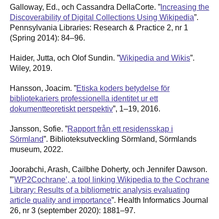
Galloway, Ed., och Cassandra DellaCorte. ”
Increasing the
Discoverability of Digital Collections Using Wikipedia
”.
Pennsylvania Libraries: Research & Practice 2, nr 1
(Spring 2014): 84–96.
Haider, Jutta, och Olof Sundin. ”
Wikipedia and Wikis
”.
Wiley, 2019.
Hansson, Joacim. ”
Etiska koders betydelse för
bibliotekariers professionella identitet ur ett
dokumentteoretiskt perspektiv
”, 1–19, 2016.
Jansson, Sofie. ”
Rapport från ett residensskap i
Sörmland
”. Biblioteksutveckling Sörmland, Sörmlands
museum, 2022.
Joorabchi, Arash, Cailbhe Doherty, och Jennifer Dawson.
”’
WP2Cochrane’, a tool linking Wikipedia to the Cochrane
Library: Results of a bibliometric analysis evaluating
article quality and importance
”. Health Informatics Journal
26, nr 3 (september 2020): 1881–97.