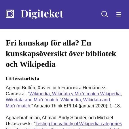
Sök
Fri kunskap för alla? En
kunskapsöversikt över bibliotek
och Wikipedia
Litteraturlista
Agenjo-Bullón, Xavier, och Francisca Hernández-
Carrascal. ”
Wikipedia, Wikidata y Mix’n’match Wikipedia,
Wikidata and Mix’n’match: Wikipedia, Wikidata and
Mix’n’match
.” Anuario Think EPI 14 (januari 2020): 1–18.
Aghaebrahimian, Ahmad, Andy Stauder, och Michael
Ustaszewski. ”
Testing the validity of Wikipedia categories