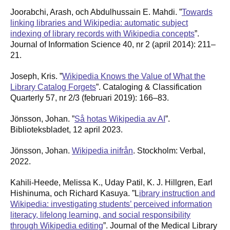
Joorabchi, Arash, och Abdulhussain E. Mahdi. ”
Towards
linking libraries and Wikipedia: automatic subject
indexing of library records with Wikipedia concepts
”.
Journal of Information Science 40, nr 2 (april 2014): 211–
21.
Joseph, Kris. ”
Wikipedia Knows the Value of What the
Library Catalog Forgets
”. Cataloging & Classification
Quarterly 57, nr 2/3 (februari 2019): 166–83.
Jönsson, Johan. ”
Så hotas Wikipedia av AI
”.
Biblioteksbladet, 12 april 2023.
Jönsson, Johan.
Wikipedia inifrån
. Stockholm: Verbal,
2022.
Kahili-Heede, Melissa K., Uday Patil, K. J. Hillgren, Earl
Hishinuma, och Richard Kasuya. ”L
ibrary instruction and
Wikipedia: investigating students’ perceived information
literacy, lifelong learning, and social responsibility
through Wikipedia editing
”. Journal of the Medical Library