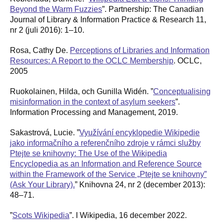
Beyond the Warm Fuzzies
”. Partnership: The Canadian
Journal of Library & Information Practice & Research 11,
nr 2 (juli 2016): 1–10.
Rosa, Cathy De.
Perceptions of Libraries and Information
Resources: A Report to the OCLC Membership
. OCLC,
2005
Ruokolainen, Hilda, och Gunilla Widén. ”
Conceptualising
misinformation in the context of asylum seekers
”.
Information Processing and Management, 2019.
Sakastrová, Lucie. ”
Využívání encyklopedie Wikipedie
jako informačního a referenčního zdroje v rámci služby
Ptejte se knihovny: The Use of the Wikipedia
Encyclopedia as an Information and Reference Source
within the Framework of the Service „Ptejte se knihovny”
(Ask Your Library).
” Knihovna 24, nr 2 (december 2013):
48–71.
”
Scots Wikipedia
”. I Wikipedia, 16 december 2022.