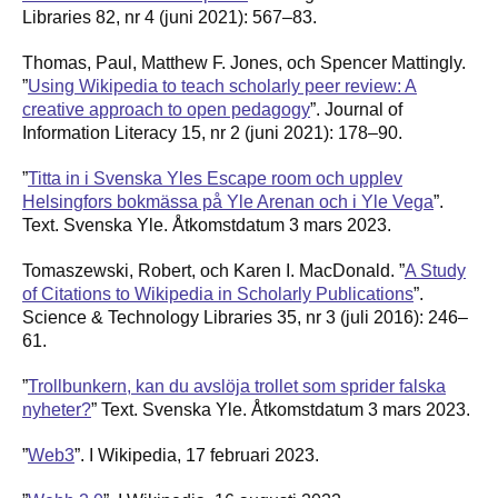
Libraries 82, nr 4 (juni 2021): 567–83.
Thomas, Paul, Matthew F. Jones, och Spencer Mattingly.
”
Using Wikipedia to teach scholarly peer review: A
creative approach to open pedagogy
”. Journal of
Information Literacy 15, nr 2 (juni 2021): 178–90.
”
Titta in i Svenska Yles Escape room och upplev
Helsingfors bokmässa på Yle Arenan och i Yle Vega
”.
Text. Svenska Yle. Åtkomstdatum 3 mars 2023.
Tomaszewski, Robert, och Karen I. MacDonald. ”
A Study
of Citations to Wikipedia in Scholarly Publications
”.
Science & Technology Libraries 35, nr 3 (juli 2016): 246–
61.
”
Trollbunkern, kan du avslöja trollet som sprider falska
nyheter?
” Text. Svenska Yle. Åtkomstdatum 3 mars 2023.
”
Web3
”. I Wikipedia, 17 februari 2023.