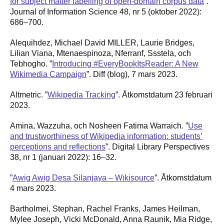
for subject matter labelling of open-domain corpus data
”.
Journal of Information Science 48, nr 5 (oktober 2022):
686–700.
Alequihdez, Michael David MILLER, Laurie Bridges,
Lilian Viana, Mtenaespinoza, Nferranf, Ssstela, och
Tebhogho. ”
Introducing #EveryBookItsReader: A New
Wikimedia Campaign
”. Diff (blog), 7 mars 2023.
Altmetric. ”
Wikipedia Tracking
”. Åtkomstdatum 23 februari
2023.
Amina, Wazzuha, och Nosheen Fatima Warraich. ”
Use
and trustworthiness of Wikipedia information: students’
perceptions and reflections
”. Digital Library Perspectives
38, nr 1 (januari 2022): 16–32.
”
Awig Awig Desa Silanjaya – Wikisource
”. Åtkomstdatum
4 mars 2023.
Bartholmei, Stephan, Rachel Franks, James Heilman,
Mylee Joseph, Vicki McDonald, Anna Raunik, Mia Ridge,