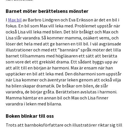
Barnet möter berättelsens mönster
I
Max bil
av Barbro Lindgren och Eva Eriksson är det en bil i
fokus. En bil som Max vill leka med. Problemet uppstår när
också Lisa vill leka med bilen. Det blir bråkigt och Max och
Lisa slår varandra. Så kommer mamma, osäkert vems, och
löser det hela med att ge barnen en till bil. I väl avgränsade
illustrationer och med ett ”barnnära” språk möter det lilla
barnet tillsammans med högläsaren ett sätt att berätta
som vore det ett grekiskt drama. Ett sådant byggs upp av
att allt till en början är harmoni. Max är ensam när han
upptäcker en bil att leka med. Den disharmoni som uppstår
när Lisa kommer och äventyrar leken genom att också vilja
ha bilen skapar dramatik. De bråkar om bilen, de slår
varandra, de börjar gråta. Berättelsen avslutas i harmoni.
Mamma hämtar en annan bil och Max och Lisa finner
varandra i leken med bilarna.
Boken blinkar till oss
Trots att barnboksförfattare och illustratörer riktar sig till