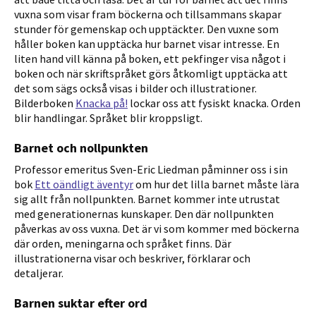
vuxna som visar fram böckerna och tillsammans skapar
stunder för gemenskap och upptäckter. Den vuxne som
håller boken kan upptäcka hur barnet visar intresse. En
liten hand vill känna på boken, ett pekfinger visa något i
boken och när skriftspråket görs åtkomligt upptäcka att
det som sägs också visas i bilder och illustrationer.
Bilderboken
Knacka på!
lockar oss att fysiskt knacka. Orden
blir handlingar. Språket blir kroppsligt.
Barnet och nollpunkten
Professor emeritus Sven-Eric Liedman påminner oss i sin
bok
Ett oändligt äventyr
om hur det lilla barnet måste lära
sig allt från nollpunkten. Barnet kommer inte utrustat
med generationernas kunskaper. Den där nollpunkten
påverkas av oss vuxna. Det är vi som kommer med böckerna
där orden, meningarna och språket finns. Där
illustrationerna visar och beskriver, förklarar och
detaljerar.
Barnen suktar efter ord