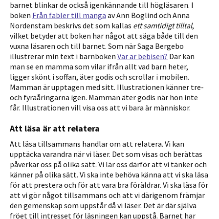
barnet blinkar de också igenkännande till högläsaren. I
boken
Från fabler till manga
av Ann Boglind och Anna
Nordenstam beskrivs det som kallas
ett samtidigt tilltal
,
vilket betyder att boken har något att säga både till den
vuxna läsaren och till barnet. Som när Saga Bergebo
illustrerar min text i barnboken
Var är bebisen?
Där kan
man se en mamma som vilar ifrån allt vad barn heter,
ligger skönt i soffan, äter godis och scrollar i mobilen.
Mamman är upptagen med sitt. Illustrationen känner tre-
och fyraåringarna igen. Mamman äter godis när hon inte
får. Illustrationen vill visa oss att vi bara är människor.
Att läsa är att relatera
Att läsa tillsammans handlar om att relatera. Vi kan
upptäcka varandra när vi läser. Det som visas och berättas
påverkar oss på olika sätt. Vi lär oss därför att vi tänker och
känner på olika sätt. Vi ska inte behöva känna att vi ska läsa
för att prestera och för att vara bra föräldrar. Vi ska läsa för
att vi gör något tillsammans och att vi därigenom främjar
den gemenskap som uppstår då vi läser. Det är där själva
fröet till intresset för läsningen kan uppstå. Barnet har