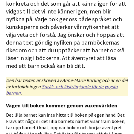
konkreta och det som går att känna igen för att
vidgas till det vi inte känner igen, men blir
nyfikna på. Varje bok ger oss både språket och
kunskaperna och påverkar vår nyfikenhet att
vilja veta och förstå. Jag önskar och hoppas att
denna text gör dig nyfiken på barnböckernas
rikedom och att du upptäcker att barnet också
läser in sig i böckerna. Att äventyret att läsa
med ett barn också kan bli ditt.
Den här texten är skriven av Anne-Marie Körling och är en del
av fortbildningen
Språk- och läsfrämjande för de yngsta
barnen
.
Vägen till boken kommer genom vuxenvärlden
Det lilla barnet kan inte hitta till boken på egen hand. Det
krävs att någon i det lilla barnets närhet visar fram boken,
tar upp barnet i knät, öppnar boken och börjar äventyret
att både titta och läsa. Det är tur för barnet att det finns