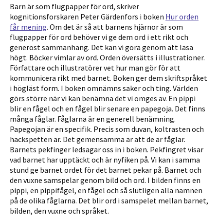
Barn är som flugpapper för ord, skriver
kognitionsforskaren Peter Gärdenfors i boken
Hur orden
får mening
. Om det är så att barnens hjärnor är som
flugpapper för ord behöver vi ge dem ord i ett rikt och
generöst sammanhang. Det kan vi göra genom att läsa
högt. Böcker vimlar av ord. Orden översätts i illustrationer.
Författare och illustratörer vet hur man gör för att
kommunicera rikt med barnet. Boken ger dem skriftspråket
i högläst form. I boken omnämns saker och ting. Världen
görs större när vi kan benämna det vi omges av. En pippi
blir en fågel och en fågel blir senare en papegoja. Det finns
många fåglar. Fåglarna är en generell benämning.
Papegojan är en specifik. Precis som duvan, koltrasten och
hackspetten är. Det gemensamma är att de är fåglar.
Barnets pekfinger ledsagar oss in i boken. Pekfingret visar
vad barnet har upptäckt och är nyfiken på. Vi kan i samma
stund ge barnet ordet för det barnet pekar på. Barnet och
den vuxne samspelar genom bild och ord. I bilden finns en
pippi, en pippifågel, en fågel och så slutligen alla namnen
på de olika fåglarna. Det blir ord i samspelet mellan barnet,
bilden, den vuxne och språket.