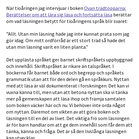
När tioåringen jag intervjuar i boken
Ovan trädtopparna:
Berättelser om att lära sig läsa och fortsätta läsa
berättar
om vad läsningen betytt för tioåringens språk blir svaret:
”Allt. Utan min läsning hade jag inte kunnat prata som jag
gör idag. Om mitt ordförråd är ett stort träd så hade det
utan min läsning varit en liten planta.”
Det upplästa språket ger barnet skriftspråkets uppbyggnad
och innehåll. Skriftspråket är rikare än talspråket. I
böckerna får barnet både ord och begrepp och språkets
grammatik utan att för den delen gå en språkkurs. Nyttan
med att läsa är väl dokumenterat i forskningen. Det kan vi
vuxna känna till, men utan att betona nyttan ska vi tänka
mer på gemenskapen att läsa ihop och främja samtalen
som boken väcker här och nu. Vi behöver inte orda något
om nyttan. Däremot om vikten av att göra boken och
läsningen till en del av livet. Det viktiga frö som läsningen
är för barn handlar om att ge dem innehåll som får dem att
tänka, känna och fråga. Det är så den livslånga läsningen
kan utvecklas.