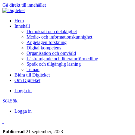
Gå direkt till innehållet
Hem
Innehåll
Demokrati och delaktighet
Medie- och informationskunnighet
Angelägen forskning
Digital kompetens
Organisation och omvärld
Läsfrämjande och litteraturförmedling
Språk och tillgänglig läsning
Teman
Bidra till Digiteket
Om Digiteket
Logga in
Sök
Sök
Logga in
Publicerad
21 september, 2023