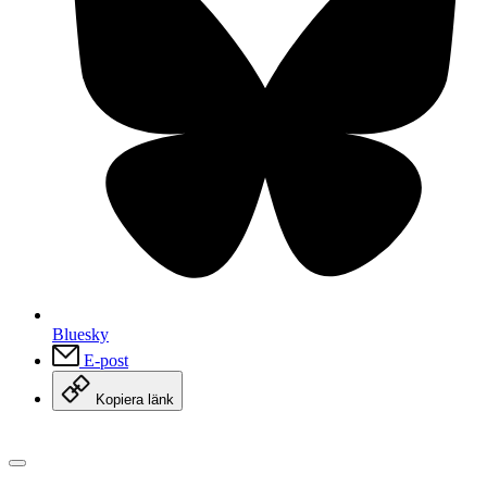
Bluesky
E-post
Kopiera länk