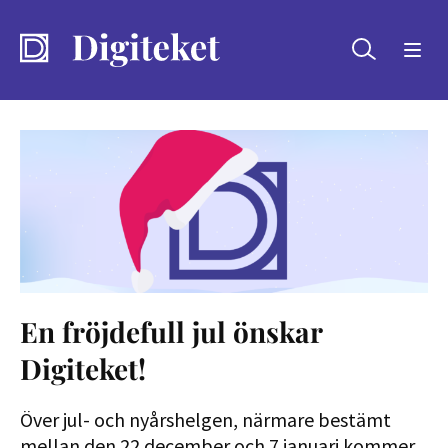
Sök
En fröjdefull jul önskar
Digiteket!
Över jul- och nyårshelgen, närmare bestämt
mellan den 22 december och 7 januari kommer