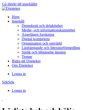
Gå direkt till innehållet
Hem
Innehåll
Demokrati och delaktighet
Medie- och informationskunnighet
Angelägen forskning
Digital kompetens
Organisation och omvärld
Läsfrämjande och litteraturförmedling
Språk och tillgänglig läsning
Teman
Bidra till Digiteket
Om Digiteket
Logga in
Sök
Sök
Logga in