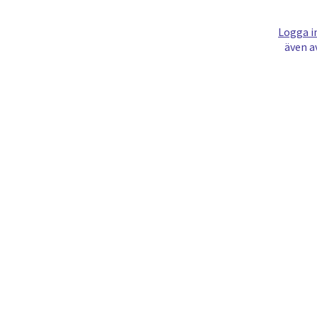
Logga i
även a