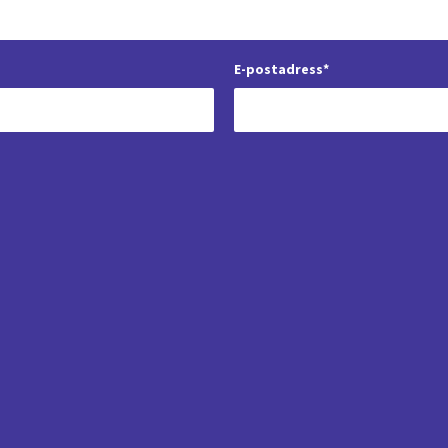
E-postadress*
 är 1+1? *
 att min feedback kan
s offentligt på Digiteket.