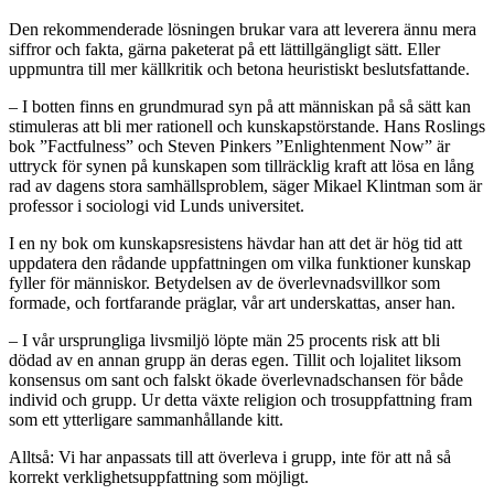
Den rekommenderade lösningen brukar vara att leverera ännu mera
siffror och fakta, gärna paketerat på ett lättillgängligt sätt. Eller
uppmuntra till mer källkritik och betona heuristiskt beslutsfattande.
– I botten finns en grundmurad syn på att människan på så sätt kan
stimuleras att bli mer rationell och kunskapstörstande. Hans Roslings
bok ”Factfulness” och Steven Pinkers ”Enlightenment Now” är
uttryck för synen på kunskapen som tillräcklig kraft att lösa en lång
rad av dagens stora samhällsproblem, säger Mikael Klintman som är
professor i sociologi vid Lunds universitet.
I en ny bok om kunskapsresistens hävdar han att det är hög tid att
uppdatera den rådande uppfattningen om vilka funktioner kunskap
fyller för människor. Betydelsen av de överlevnadsvillkor som
formade, och fortfarande präglar, vår art underskattas, anser han.
– I vår ursprungliga livsmiljö löpte män 25 procents risk att bli
dödad av en annan grupp än deras egen. Tillit och lojalitet liksom
konsensus om sant och falskt ökade överlevnadschansen för både
individ och grupp. Ur detta växte religion och trosuppfattning fram
som ett ytterligare sammanhållande kitt.
Alltså: Vi har anpassats till att överleva i grupp, inte för att nå så
korrekt verklighetsuppfattning som möjligt.