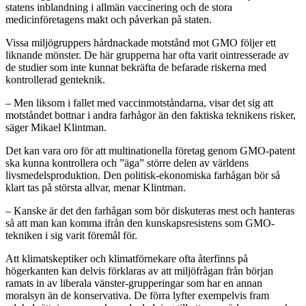
statens inblandning i allmän vaccinering och de stora
medicinföretagens makt och påverkan på staten.
Vissa miljögruppers hårdnackade motstånd mot GMO följer ett
liknande mönster. De här grupperna har ofta varit ointresserade av
de studier som inte kunnat bekräfta de befarade riskerna med
kontrollerad genteknik.
– Men liksom i fallet med vaccinmotståndarna, visar det sig att
motståndet bottnar i andra farhågor än den faktiska teknikens risker,
säger Mikael Klintman.
Det kan vara oro för att multinationella företag genom GMO-patent
ska kunna kontrollera och ”äga” större delen av världens
livsmedelsproduktion. Den politisk-ekonomiska farhågan bör så
klart tas på största allvar, menar Klintman.
– Kanske är det den farhågan som bör diskuteras mest och hanteras
så att man kan komma ifrån den kunskapsresistens som GMO-
tekniken i sig varit föremål för.
Att klimatskeptiker och klimatförnekare ofta återfinns på
högerkanten kan delvis förklaras av att miljöfrågan från början
ramats in av liberala vänster-grupperingar som har en annan
moralsyn än de konservativa. De förra lyfter exempelvis fram