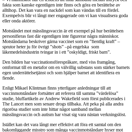
fakta som kanske egentligen inte finns och göra en berättelse av
alltihop. Det kan vara en nackdel som kan vändas till en fördel.
Exempelvis blir vi långt mer engagerade om vi kan visualisera goda
eller onda aktörer.
Motståndet mot mässlingsvaccin är ett exempel på hur berättelsen
personifieras fast där egentligen inte figurerar några människor.
Motståndarna beskriver gärna vaccinet som en ”fientlig kraft” –
sprutor heter ju för övrigt ”shots” –på engelska som
läkemedelsindustrin tvingar in i ett ”oskyldigt, friskt barn”.
Den bilden har vaccinationsförespråkare, med viss framgång,
omformat till en metafor om en välvillig substans som stärker barnets
egen underrättelsetjänst och som hjälper barnet att identifiera en
fiende.
Enligt Mikael Klintman finns ytterligare anledningar till att
vaccinmotståndare fortsätter att referera till samma ”värdelösa”
studie, bluffartikeln av Andrew Wakefield som först publicerades i
The Lancet men som senare drogs tillbaka. Att peka på alla andra
rigorösa studier som inte hittar något samband mellan
mässlingsvaccin och autism har visat sig vara nästan verkningslöst.
Istället kan det vara långt mer effektivt att föra ett samtal om den
bakomliggande misstro som många vaccinmotståndare hyser mot