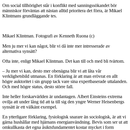
Om social tillhörighet står i konflikt med sanningssökandet bör
människor förväntas att nästan alltid prioritera det förra, är Mikael
Klintmans grundläggande tes.
Mikael Klintman. Fotografi av Kenneth Ruona (c)
Men ju mer vi kan något, blir vi då inte mer intresserade av
alternativa synsätt?
Ofta inte, enligt Mikael Klintman. Det kan till och med bli tvärtom.
– Ju mer vi kan, desto mer obenägna blir vi att låta vår
verklighetsbild utmanas. En förklaring är att man erövrat en allt
högre auktoritet i sin grupp tack vare sina expertbaserade uttalanden.
Och med högre status, desto större fall.
Inte heller forskarvärlden är undantagen. Albert Einsteins extrema
ovilja att under lång tid att ta till sig den yngre Werner Heisenbergs
synsätt är ett välkänt exempel.
En ytterligare förklaring, fysiologisk snarare än sociologisk, är att vi
gärna hushållar med hjärnans energianvändning. Bevis som ser ut att
omkullkasta det egna åsiktsfundamentet kostar mycket i form