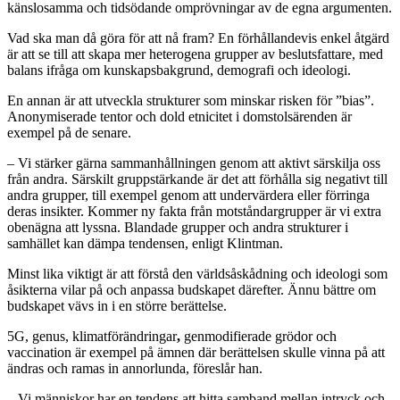
känslosamma och tidsödande omprövningar av de egna argumenten.
Vad ska man då göra för att nå fram? En förhållandevis enkel åtgärd
är att se till att skapa mer heterogena grupper av beslutsfattare, med
balans ifråga om kunskapsbakgrund, demografi och ideologi.
En annan är att utveckla strukturer som minskar risken för ”bias”.
Anonymiserade tentor och dold etnicitet i domstolsärenden är
exempel på de senare.
– Vi stärker gärna sammanhållningen genom att aktivt särskilja oss
från andra. Särskilt gruppstärkande är det att förhålla sig negativt till
andra grupper, till exempel genom att undervärdera eller förringa
deras insikter. Kommer ny fakta från motståndargrupper är vi extra
obenägna att lyssna. Blandade grupper och andra strukturer i
samhället kan dämpa tendensen, enligt Klintman.
Minst lika viktigt
är att förstå den världsåskådning och ideologi som
åsikterna vilar på och anpassa budskapet därefter. Ännu bättre om
budskapet vävs in i en större berättelse.
5G, genus, klimatförändringar
,
genmodifierade grödor och
vaccination är exempel på ämnen där berättelsen skulle vinna på att
ändras och ramas in annorlunda, föreslår han.
– Vi människor har en tendens att hitta samband mellan intryck och