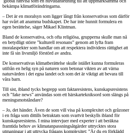
global rättvisa som en huvudanledning till att uppmärksamma och
bekämpa klimatförändringarna.
– Det är en moralsyn som ligger långt från konservativas som därför
har svårt att anamma budskapet. De har inte hunnit formulera en
egen berättelse, säger Mikael Klintman.
Bland de konservativa, och ofta religiösa, grupperna skulle man nå
en betydligt större ”kulturell resonans” genom att lyfta fram
moralaspekter som handlar om att respektera individens rättighet att
inte få sin livsmiljö förstörd av andra.
De konservativas klimatberättelse skulle istället kunna formuleras
utifrån en helig syn på naturen som betonar vikten av att värna
naturvärden i det egna landet och som det är viktigt att bevara till
våra barn.
Till sist, ibland tycks begrepp som faktaresistens, kunskapsresistens
och ”fake news” användas som ett härskartekniksord som slängs på
meningsmotståndare?
– Jo, det händer. Även de som vill visa på komplexitet och gråzoner
i en fråga som dittills betraktats som svartvit beskylls ibland för
kunskapsresistens. I mina intervjuer med experter i att beräkna
framtida behov av klimatanpassningsåtgärder uttrycktes stora
utmaningar i att uttrycka frågans komplexitet: ”Är du en förklädd