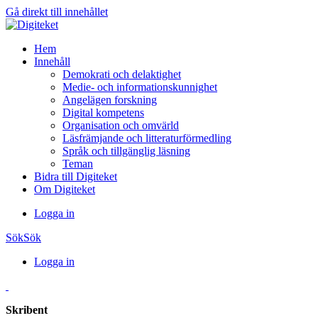
Gå direkt till innehållet
Hem
Innehåll
Demokrati och delaktighet
Medie- och informationskunnighet
Angelägen forskning
Digital kompetens
Organisation och omvärld
Läsfrämjande och litteraturförmedling
Språk och tillgänglig läsning
Teman
Bidra till Digiteket
Om Digiteket
Logga in
Sök
Sök
Logga in
Skribent