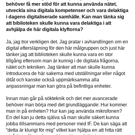
behöver få mer stöd för att kunna använda nätet,
utveckla sina digitala kompetenser och vara delaktiga
i dagens digitaliserade samhälle. Kan man tänka sig
att biblioteken skulle kunna vara delaktiga i att
avhjälpa de här digitala klyftorna?
Ja, jag tror verkligen det. Jag pratar i avhandlingen om en
digital eftersläpning för den här målgruppen och just här
tänker jag att biblioteken skulle kunna vara en stor
tillgång eftersom man är kunnig i de digitala frågorna,
nätet och tekniken. Jag tänker att man skulle kunna
introducera de här sakerna med utställningar eller något
ditåt och kanske också uppmärksamma alla
anpassningar man kan göra på befintliga enheter.
Innan man går på sökteknik och det mer avancerade
behöver man börja med det grundläggande: Hur kommer
man in på enheten? Hur kan jag använda mikrofonen?
En del kan ju detta själva så man skulle säkert kunna
jobba tillsammans med personer med IF. De kan säga att
“detta är klurigt för mig” vilket kan hjälpa en att hitta rätt