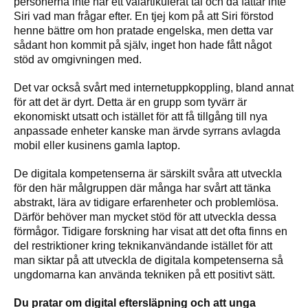
personerna inte har ett välartikulerat tal och då fattar inte
Siri vad man frågar efter. En tjej kom på att Siri förstod
henne bättre om hon pratade engelska, men detta var
sådant hon kommit på själv, inget hon hade fått något
stöd av omgivningen med.
Det var också svårt med internetuppkoppling, bland annat
för att det är dyrt. Detta är en grupp som tyvärr är
ekonomiskt utsatt och istället för att få tillgång till nya
anpassade enheter kanske man ärvde syrrans avlagda
mobil eller kusinens gamla laptop.
De digitala kompetenserna är särskilt svåra att utveckla
för den här målgruppen där många har svårt att tänka
abstrakt, lära av tidigare erfarenheter och problemlösa.
Därför behöver man mycket stöd för att utveckla dessa
förmågor. Tidigare forskning har visat att det ofta finns en
del restriktioner kring teknikanvändande istället för att
man siktar på att utveckla de digitala kompetenserna så
ungdomarna kan använda tekniken på ett positivt sätt.
Du pratar om digital eftersläpning och att unga