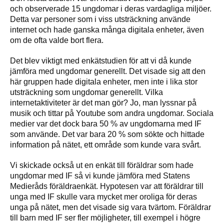
och observerade 15 ungdomar i deras vardagliga miljöer.
Detta var personer som i viss utsträckning använde
internet och hade ganska många digitala enheter, även
om de ofta valde bort flera.
Det blev viktigt med enkätstudien för att vi då kunde
jämföra med ungdomar generellt. Det visade sig att den
här gruppen hade digitala enheter, men inte i lika stor
utsträckning som ungdomar generellt. Vilka
internetaktiviteter är det man gör? Jo, man lyssnar på
musik och tittar på Youtube som andra ungdomar. Sociala
medier var det dock bara 50 % av ungdomarna med IF
som använde. Det var bara 20 % som sökte och hittade
information på nätet, ett område som kunde vara svårt.
Vi skickade också ut en enkät till föräldrar som hade
ungdomar med IF så vi kunde jämföra med Statens
Medieråds föräldraenkät. Hypotesen var att föräldrar till
unga med IF skulle vara mycket mer oroliga för deras
unga på nätet, men det visade sig vara tvärtom. Föräldrar
till barn med IF ser fler möjligheter, till exempel i högre