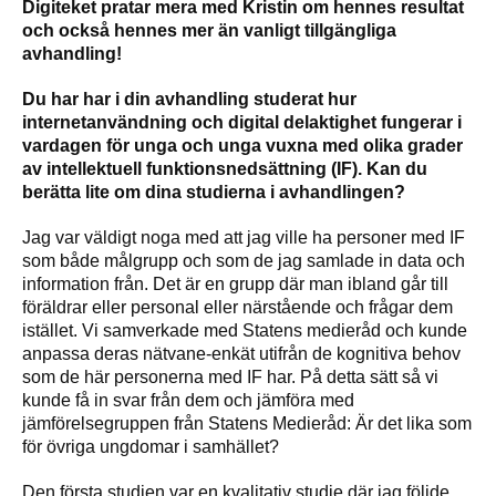
Digiteket pratar mera med Kristin om hennes resultat
och också hennes mer än vanligt tillgängliga
avhandling!
Du har har i din avhandling studerat hur
internetanvändning och digital delaktighet fungerar i
vardagen för unga och unga vuxna med olika grader
av intellektuell funktionsnedsättning (IF). Kan du
berätta lite om dina studierna i avhandlingen?
Jag var väldigt noga med att jag ville ha personer med IF
som både målgrupp och som de jag samlade in data och
information från. Det är en grupp där man ibland går till
föräldrar eller personal eller närstående och frågar dem
istället. Vi samverkade med Statens medieråd och kunde
anpassa deras nätvane-enkät utifrån de kognitiva behov
som de här personerna med IF har. På detta sätt så vi
kunde få in svar från dem och jämföra med
jämförelsegruppen från Statens Medieråd: Är det lika som
för övriga ungdomar i samhället?
Den första studien var en kvalitativ studie där jag följde