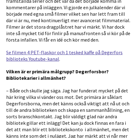
framställda serier och det var då det började komma in
kommentarer på inläggen. Vi gjorde en julkalender där vi
började med egna små filmer vilket sen har lett fram till
där vi är nu, med kontinuerligt mer avancerat filmmaterial.
Filmer är det stora dragplåstret har vi märkt. Vi har dock
inte så mycket tid för finlir på manusfronten så vi kör på de
första infallen. Vi får en idé och kör med den.
Se filmen 4 PET-flaskor och 1 tesked kaffe på Degerfors
biblioteks Youtube-kanal
.
Vilken är er primära målgrupp? Degerforsbor?
Bibliotekarier i allmänhet?
– Både och skulle jag säga. Jag har funderat mycket på det
här kring vilka vi vänder oss mot. Det primära är såklart
Degerforsborna, men det känns också viktigt att nå ut och
till de andra biblioteken och skapa en sammanhållning, en
sorts branschkontakt. Jag blir väldigt glad när andra
bibliotek gillar ett inlägg! Det kan ju dock finnas en fara i
det att man blir ett bibliotekskonto i allmänhet, men det
känns inte som det i nuläget. Jag har märkt att vi når mer