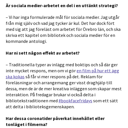
Är sociala medier-arbetet en del i en uttänkt strategi?
– Vi har inga formulerade mål för sociala medier. Jag utgår
från mig själv och vad jag tycker är kul. Det har dock fört
med sig att jag föreläst om arbetet för Örebro län, och ska
skriva ett kapitel om bibliotek och sociala medier för en
kommande antologi.
Har ni sett någon effekt av arbetet?
– Traditionella typer av inlägg med boktips och så där ger
inte mycket respons, men om vi gör
en film på hur ett ägg
ska kokas
så får vi mer respons på det. Reklam för
föreläsningar och arrangemang ger visst draghjälp till
dessa, men de är de mer kreativa inläggen som skapar mest
interaktion. På fredagar brukar vi också delta i
bibliotekstraditionen med
#bookfacefridays
som ett sätt
att delta i biblioteksgemenskapen.
Har dessa coronatider påverkat innehållet eller
tonläget i filmerna?