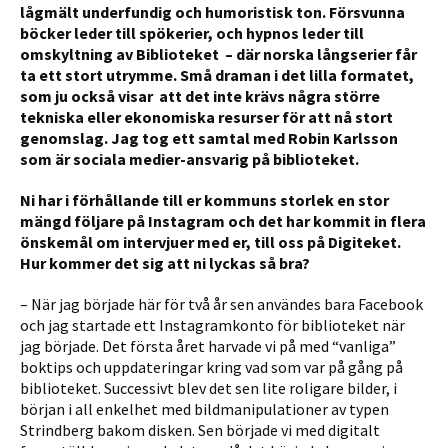
lågmält underfundig och humoristisk ton. Försvunna
böcker leder till spökerier, och hypnos leder till
omskyltning av Biblioteket – där norska långserier får
ta ett stort utrymme. Små draman i det lilla formatet,
som ju också visar att det inte krävs några större
tekniska eller ekonomiska resurser för att nå stort
genomslag. Jag tog ett samtal med Robin Karlsson
som är sociala medier-ansvarig på biblioteket.
Ni har i förhållande till er kommuns storlek en stor
mängd följare på Instagram och det har kommit in flera
önskemål om intervjuer med er, till oss på Digiteket.
Hur kommer det sig att ni lyckas så bra?
– När jag började här för två år sen användes bara Facebook
och jag startade ett Instagramkonto för biblioteket när
jag började. Det första året harvade vi på med “vanliga”
boktips och uppdateringar kring vad som var på gång på
biblioteket. Successivt blev det sen lite roligare bilder, i
början i all enkelhet med bildmanipulationer av typen
Strindberg bakom disken. Sen började vi med digitalt