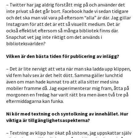
– Twitter har jag aldrig förstått mig på och använder det
inte privat så det går bort. Facebook hade vi sedan tidigare
och det ska man väl vara på eftersom “alla” är där. Jag gillar
Instagram för att det är ett så visuellt medium. Det är
också effektivt eftersom så många bibliotek finns där.
Snapchat vet jag inte riktigt om det används i
biblioteksvärlden?
Vilken är den bästa tiden för publicering av inlägg?
– Det är lite nervigt att veta när man ska ladda upp klippen,
vid fem halv sex är det helt dött. Samma gäller lunchtid
även om man hade kunnat tro att alla sitter med sina
mobiler framme då. Jag experimenterar mig fram, åtta på
morgonen en fredag har varit rätt bra men även två tre på
eftermiddagarna kan funka.
Ni kör med textning och syntolkning av innehållet. Hur
viktiga är tillgänglighetsaspekterna?
– Textning av klipp har ökat på sistone, jag uppskattar själv