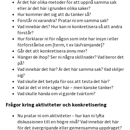
Är det här olika metoder för att uppnå samma sak
eller är det här i grunden olika saker?
Hur kommer det sig att du tänker så?
Förstår ni varandra? Pratar ni om samma sak?
Vad innebär det? Hur kan ni konkretisera så att andra
förstår?
Hur förklarar ni för någon som inte har insyn i eller
förförståelse om [term, t ex läsfrämjande]?
Går det att konkretisera ännu mer?
Hänger de ihop? Ser ni några skillnader? Vad beror det
på?
Vad innebär det här? Är det här samma sak? Vad skiljer
sig?
Vad skulle det betyda för oss att testa det här?
Vad är det vi inte säger här – men kanske tänker?
Vad skulle hända om vi gjorde tvärtom?
Frågor kring aktiviteter och konkretisering
Nu pratar ni om aktiviteter – hur kan ni lyfta
diskussionen till en högre nivå? Vad innebär det här
för det övergripande eller gemensamma uppdraget?