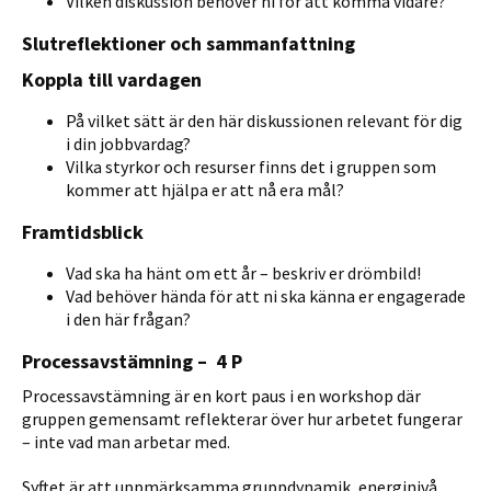
Vilken diskussion behöver ni för att komma vidare?
Slutreflektioner och sammanfattning
Koppla till vardagen
På vilket sätt är den här diskussionen relevant för dig
i din jobbvardag?
Vilka styrkor och resurser finns det i gruppen som
kommer att hjälpa er att nå era mål?
Framtidsblick
Vad ska ha hänt om ett år – beskriv er drömbild!
Vad behöver hända för att ni ska känna er engagerade
i den här frågan?
Processavstämning – 4 P
Processavstämning är en kort paus i en workshop där
gruppen gemensamt reflekterar över hur arbetet fungerar
– inte vad man arbetar med.
Syftet är att uppmärksamma gruppdynamik, energinivå,