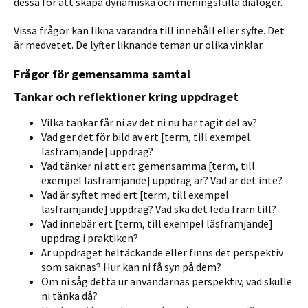
dessa för att skapa dynamiska och meningsfulla dialoger.
Vissa frågor kan likna varandra till innehåll eller syfte. Det
är medvetet. De lyfter liknande teman ur olika vinklar.
Frågor för gemensamma samtal
Tankar och reflektioner kring uppdraget
Vilka tankar får ni av det ni nu har tagit del av?
Vad ger det för bild av ert [term, till exempel
läsfrämjande] uppdrag?
Vad tänker ni att ert gemensamma [term, till
exempel läsfrämjande] uppdrag är? Vad är det inte?
Vad är syftet med ert [term, till exempel
läsfrämjande] uppdrag? Vad ska det leda fram till?
Vad innebär ert [term, till exempel läsfrämjande]
uppdrag i praktiken?
Är uppdraget heltäckande eller finns det perspektiv
som saknas? Hur kan ni få syn på dem?
Om ni såg detta ur användarnas perspektiv, vad skulle
ni tänka då?