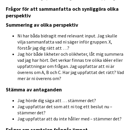
Frågor för att sammanfatta och synliggöra olika
perspektiv
Summering av olika perspektiv
Ni har båda bidragit med relevant input. Jag skulle
vilja sammanfatta vad ni säger inför gruppen. X,
förstår jag dig rätt att …?
Jag hör både likheter och olikheter, låt mig summera
vad jag har hört. Det verkar finnas tre olika idéer eller
uppfattningar om frågan. Jag uppfattar att ni är
överens om A, B och C. Har jag uppfattat det rätt? Vad
mer är ni överens om?
Stämma av antaganden
Jag hörde dig säga att … stämmer det?
Jag uppfattar det som att ni tog ett beslut nu –
stämmer det?
Jag uppfattar att du inte håller med – stämmer det?
Frågor om samtalen frångår ämnet