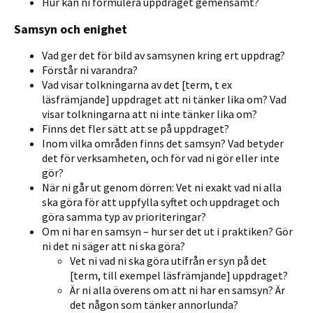
Hur kan ni formulera uppdraget gemensamt?
Samsyn och enighet
Vad ger det för bild av samsynen kring ert uppdrag?
Förstår ni varandra?
Vad visar tolkningarna av det [term, t ex
läsfrämjande] uppdraget att ni tänker lika om? Vad
visar tolkningarna att ni inte tänker lika om?
Finns det fler sätt att se på uppdraget?
Inom vilka områden finns det samsyn? Vad betyder
det för verksamheten, och för vad ni gör eller inte
gör?
När ni går ut genom dörren: Vet ni exakt vad ni alla
ska göra för att uppfylla syftet och uppdraget och
göra samma typ av prioriteringar?
Om ni har en samsyn – hur ser det ut i praktiken? Gör
ni det ni säger att ni ska göra?
Vet ni vad ni ska göra utifrån er syn på det
[term, till exempel läsfrämjande] uppdraget?
Är ni alla överens om att ni har en samsyn? Är
det någon som tänker annorlunda?