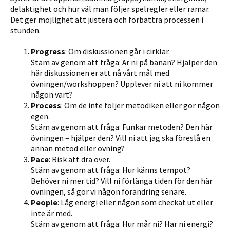
delaktighet och hur väl man följer spelregler eller ramar.
Det ger möjlighet att justera och förbättra processen i
stunden.
Progress
: Om diskussionen går i cirklar.
Stäm av genom att fråga: Är ni på banan? Hjälper den
här diskussionen er att nå vårt mål med
övningen/workshoppen? Upplever ni att ni kommer
någon vart?
Process
: Om de inte följer metodiken eller gör någon
egen.
Stäm av genom att fråga: Funkar metoden? Den här
övningen – hjälper den? Vill ni att jag ska föreslå en
annan metod eller övning?
Pace
: Risk att dra över.
Stäm av genom att fråga: Hur känns tempot?
Behöver ni mer tid? Vill ni förlänga tiden för den här
övningen, så gör vi någon förändring senare.
People
: Låg energi eller någon som checkat ut eller
inte är med.
Stäm av genom att fråga: Hur mår ni? Har ni energi?