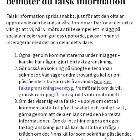
bemöter du falsk information
Falsk information sprids snabbt, just för att den ofta är
upprörande och bekräftar våra fördomar. Därför är det extra
viktigt att vi, när vi möts av till exempel ett inlägg på
sociala medier som gör oss upprörda, pausar innan vi
interagerar med det och delar det vidare.
Ögna igenom kommentarerna under inlägget –
kanske har någon gjort en faktagranskning.
Gör också en sökning på Google eller annan
sökmotor. Vad säger andra trovärdiga källor om
påståendet? Du kan också använda
Googles
faktagranskningsverktyg
, framförallt om du vill
granska en uppgift som spridits internationellt.
Om det visar sig vara falskt – upplys om detta i
kommentarsfältet på ett sakligt och vänligt sätt,
gärna genom att dela en länk med den korrekta
informationen. Om du inte hinner göra en egen
faktagranskning just då kan du ställa en fråga i
tråden om det finns källor som bekräftar påståendet.