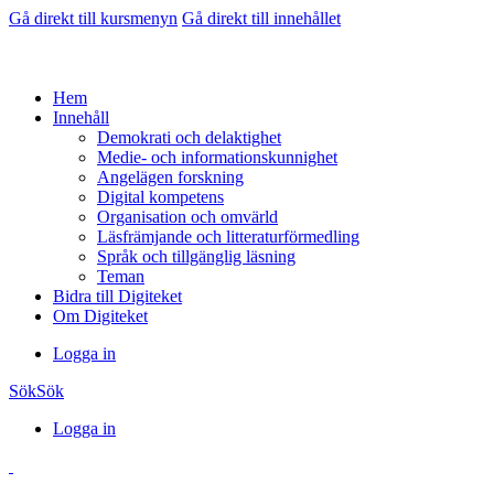
Gå direkt till kursmenyn
Gå direkt till innehållet
Hem
Innehåll
Demokrati och delaktighet
Medie- och informationskunnighet
Angelägen forskning
Digital kompetens
Organisation och omvärld
Läsfrämjande och litteraturförmedling
Språk och tillgänglig läsning
Teman
Bidra till Digiteket
Om Digiteket
Logga in
Sök
Sök
Logga in