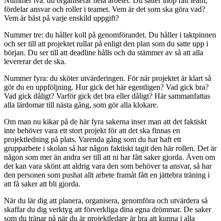
Nummer två: du organiserar hela arbetet. Du sätter ihop rätt team,
fördelar ansvar och roller i teamet. Vem är det som ska göra vad?
Vem är bäst på varje enskild uppgift?
Nummer tre: du håller koll på genomförandet. Du håller i taktpinnen
och ser till att projektet rullar på enligt den plan som du satte upp i
början. Du ser till att deadline hålls och du stämmer av så att alla
levererar det de ska.
Nummer fyra: du sköter utvärderingen. För när projektet är klart så
gör du en uppföljning. Hur gick det här egentligen? Vad gick bra?
Vad gick dåligt? Varför gick det bra eller dåligt? Här sammanfattas
alla lärdomar till nästa gång, som gör alla klokare.
Om man nu kikar på de här fyra sakerna inser man att det faktiskt
inte behöver vara ett stort projekt för att det ska finnas en
projektledning på plats. Varenda gång som du har haft ett
grupparbete i skolan så har någon faktiskt tagit den här rollen. Det är
någon som mer än andra ser till att ni har fått saker gjorda. Även om
det kan vara skönt att aldrig vara den som behöver ta ansvar, så har
den personen som pushat allt arbete framåt fått en jättebra träning i
att få saker att bli gjorda.
När du lär dig att planera, organisera, genomföra och utvärdera så
skaffar du dig verktyg att förverkliga dina egna drömmar. De saker
som du tränar på när du är projektledare är bra att kunna i alla