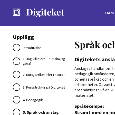
Hem
Upplägg
Språk oc
Introduktion
Digitekets ansl
1. Jag vill bidra – hur ska jag
göra?
Anslaget handlar om hu
pedagogik användaren, o
2. Kurs, artikel eller resurs?
tonen i språket och en
erfarenheter. Oavsett 
3. Kursstruktur på Digiteket
abstraktionsnivå en kur
materialet.
4. Pedagogik
Språkexempel
Stramt med en hö
5. Språk och anslag