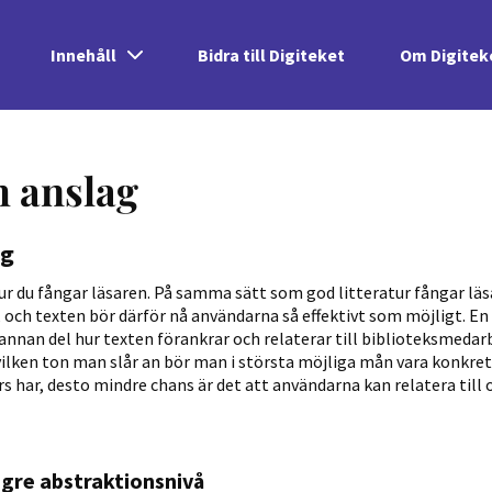
Innehåll
Bidra till Digiteket
Om Digitek
h anslag
ag
r du fångar läsaren. På samma sätt som god litteratur fångar läs
ch texten bör därför nå användarna så effektivt som möjligt. En de
 annan del hur texten förankrar och relaterar till biblioteksmeda
vilken ton man slår an bör man i största möjliga mån vara konkret
s har, desto mindre chans är det att användarna kan relatera till oc
gre abstraktionsnivå