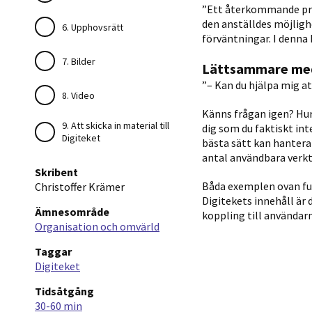
”Ett återkommande pro
den anställdes möjlighe
6. Upphovsrätt
förväntningar. I denna
7. Bilder
Lättsammare med d
”– Kan du hjälpa mig a
8. Video
Känns frågan igen? Hur 
9. Att skicka in material till
dig som du faktiskt int
Digiteket
bästa sätt kan hantera
antal användbara verkt
Skribent
Båda exemplen ovan fun
Christoffer Krämer
Digitekets innehåll är 
Ämnesområde
koppling till användar
Organisation och omvärld
Taggar
Digiteket
Tidsåtgång
30-60 min