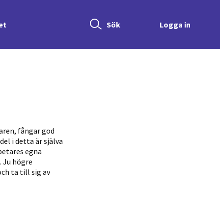
Sök
et
Logga in
Sök
aren, fångar god
l i detta är själva
rbetares egna
. Ju högre
h ta till sig av