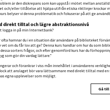
blem är den diskrepans som kan uppstå i mötet mellan anställd
t och/eller tillåtelse att hjälpa utifrån etiska riktlinjer krocka
 kurs belyser vi denna problematik och fokuserar på att ge användb
irekt tilltal och lägre abstraktionsnivå
tt logga in på min Internetbank?
ofta hamnar du i en situation där användare på biblioteket förvänt
e vet om du får lov att ge? Denna kurs handlar om hur du som bibl
 dessa sorters frågor, och efter genomförd kurs har du förhoppnin
yg som gör din vardag lättare.”
gerar och förankrar i viss mån innehållet i användarens verkligh
dock att anslaget bör vara lättsammare med direkt tilltal med en 
nas egna upplevelser som möjligt.
Gå til