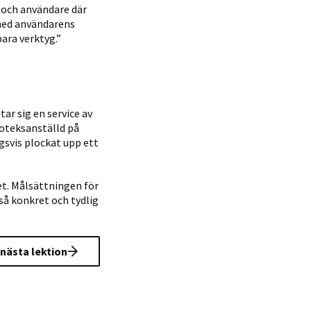
 och användare där
r med användarens
ara verktyg.”
ar sig en service av
ioteksanställd på
gsvis plockat upp ett
et. Målsättningen för
så konkret och tydlig
l nästa lektion