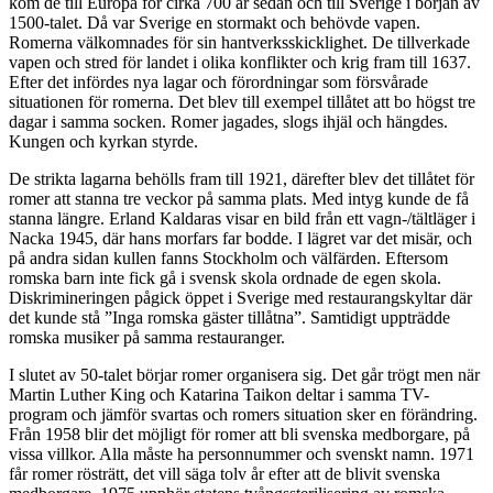
kom de till Europa för cirka 700 år sedan och till Sverige i början av
1500-talet. Då var Sverige en stormakt och behövde vapen.
Romerna välkomnades för sin hantverksskicklighet. De tillverkade
vapen och stred för landet i olika konflikter och krig fram till 1637.
Efter det infördes nya lagar och förordningar som
försvårade
situationen för romerna
. Det blev till exempel tillåtet att bo högst tre
dagar i samma socken. Romer jagades, slogs ihjäl och hängdes.
Kungen och kyrkan styrde.
De strikta lagarna behölls
fram till 1921
, därefter blev det tillåtet för
romer att stanna tre veckor på samma plats. Med intyg kunde de få
stanna längre. Erland Kaldaras visar en bild från ett vagn-/tältläger i
Nacka 1945, där hans morfars far bodde. I lägret var det misär, och
på andra sidan kullen fanns Stockholm och välfärden. Eftersom
romska barn inte fick gå i svensk skola ordnade de egen skola.
Diskrimineringen pågick öppet i Sverige med restaurangskyltar där
det kunde stå ”Inga romska gäster tillåtna”. Samtidigt uppträdde
romska musiker på samma restauranger.
I slutet av 50-talet börjar romer organisera sig. Det går trögt men när
Martin Luther King och Katarina Taikon deltar i samma TV-
program och jämför svartas och romers situation sker en förändring.
Från 1958 blir det möjligt för romer att bli svenska medborgare, på
vissa villkor. Alla måste ha personnummer och svenskt namn. 1971
får romer rösträtt, det vill säga tolv år efter att de blivit svenska