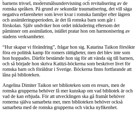
barnens trivsel, modersmålsundervisning och revitalisering av de
romska språken. På grund av sekundär traumatisering, det vill säga
negativa erfarenheter som lever kvar i romska familjer efter lägren
och assimileringsperioden, är det få romska barn som går i
förskolan. Själv undviker hon ordet inkludering eftersom det
påminner om assimilation, istället pratar hon om harmonisering av
stadens verksamheter.
“Hur skapar vi förändring”, frågar hon sig. Katarina Taikon försökte
föra en politisk kamp för romers rättigheter, men det blev inte som
hon hoppades. Därför bestämde hon sig för att vända sig till barnen,
och så började hon skriva Katitzi-böckerna som beskriver livet för
romska barn och föräldrar i Sverige. Böckerna finns fortfarande att
låna på biblioteken.
Angelina Dimiter Taikon ser biblioteken som en resurs, men de
romska grupperna behöver få mer kunskap om vad bibliotek är och
vad de kan erbjuda. För att utvecklingen ska gå framåt behöver
romerna själva samarbeta mer, men biblioteken behöver också
samarbeta med de romska grupperna och väcka nyfikenhet.