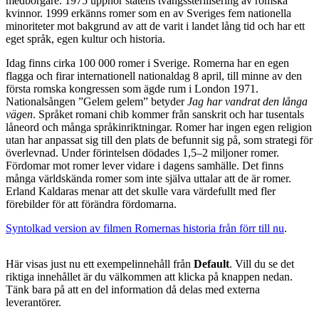
medborgare. 1975 upphör statens tvångssterilisering av romska
kvinnor. 1999 erkänns romer som en av Sveriges fem nationella
minoriteter mot bakgrund av att de varit i landet lång tid och har ett
eget språk, egen kultur och historia.
Idag finns cirka 100 000 romer i Sverige. Romerna har en egen
flagga och firar internationell nationaldag 8 april, till minne av den
första romska kongressen som ägde rum i London 1971.
Nationalsången ”Gelem gelem” betyder
Jag har vandrat den långa
väg
e
n
. Språket romani chib kommer från sanskrit och har tusentals
låneord och många språkinriktningar. Romer har ingen egen religion
utan har anpassat sig till den plats de befunnit sig på, som strategi för
överlevnad. Under förintelsen dödades 1,5–2 miljoner romer.
Fördomar mot romer lever vidare i dagens samhälle. Det finns
många världskända romer som inte själva uttalar att de är romer.
Erland Kaldaras menar att det skulle vara
värdefullt med fler
förebilder för att förändra
fördomarna.
Syntolkad version av filmen Romernas historia från förr till nu
.
Här visas just nu ett exempelinnehåll från
Default
. Vill du se det
riktiga innehållet är du välkommen att klicka på knappen nedan.
Tänk bara på att en del information då delas med externa
leverantörer.