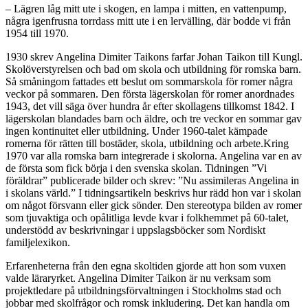
– Lägren låg mitt ute i skogen, en lampa i mitten, en vattenpump,
några igenfrusna torrdass mitt ute i en lervälling, där bodde vi från
1954 till 1970.
1930 skrev Angelina Dimiter Taikons farfar Johan Taikon till Kungl.
Skolöverstyrelsen och bad om skola och utbildning för romska barn.
Så småningom fattades ett beslut om sommarskola för romer några
veckor på sommaren. Den första lägerskolan för romer anordnades
1943, det vill säga över hundra år efter skollagens tillkomst 1842. I
lägerskolan blandades barn och äldre, och tre veckor en sommar gav
ingen kontinuitet eller utbildning. Under 1960-talet kämpade
romerna för rätten till bostäder, skola, utbildning och arbete.Kring
1970 var alla romska barn integrerade i skolorna. Angelina var en av
de första som fick börja i den svenska skolan. Tidningen ”Vi
föräldrar” publicerade bilder och skrev: ”Nu assimileras Angelina in
i skolans värld.” I tidningsartikeln beskrivs hur rädd hon var i skolan
om något försvann eller gick sönder. Den stereotypa bilden av romer
som tjuvaktiga och opålitliga levde kvar i folkhemmet på 60-talet,
understödd av beskrivningar i uppslagsböcker som Nordiskt
familjelexikon.
Erfarenheterna från den egna skoltiden gjorde att hon som vuxen
valde läraryrket. Angelina Dimiter Taikon är nu verksam som
projektledare på utbildningsförvaltningen i Stockholms stad och
jobbar med skolfrågor och romsk inkludering. Det kan handla om