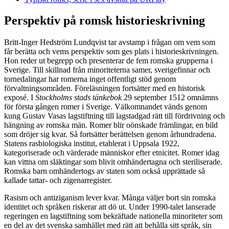
Perspektiv på romsk historieskrivning
Britt-Inger Hedström Lundqvist tar avstamp i frågan om vem som
får berätta och vems perspektiv som ges plats i historieskrivningen.
Hon reder ut begrepp och presenterar de fem romska grupperna i
Sverige. Till skillnad från minoriteterna samer, sverigefinnar och
tornedalingar har romerna inget offentligt stöd genom
förvaltningsområden. Föreläsningen fortsätter med en historisk
exposé. I
Stockholms stads tänkebok
29 september 1512 omnämns
för första gången romer i Sverige. Välkomnandet vänds genom
kung Gustav Vasas lagstiftning till lagstadgad rätt till fördrivning och
hängning av romska män. Romer blir oönskade främlingar, en bild
som dröjer sig kvar. Så fortsätter berättelsen genom århundradena.
Statens rasbiologiska institut, etablerat i Uppsala 1922,
kategoriserade och värderade människor efter etnicitet. Romer idag
kan vittna om släktingar som blivit omhändertagna och steriliserade.
Romska barn omhändertogs av staten som också upprättade så
kallade tattar- och zigenarregister.
Rasism och antiziganism lever kvar. Många väljer bort sin romska
identitet och språken riskerar att dö ut. Under 1990-talet lanserade
regeringen en lagstiftning som bekräftade nationella minoriteter som
en del av det svenska samhället med rätt att behålla sitt språk, sin