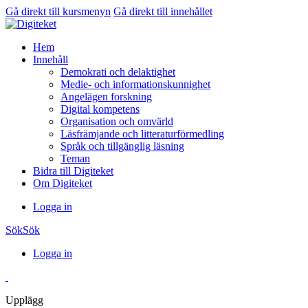
Gå direkt till kursmenyn
Gå direkt till innehållet
Hem
Innehåll
Demokrati och delaktighet
Medie- och informationskunnighet
Angelägen forskning
Digital kompetens
Organisation och omvärld
Läsfrämjande och litteraturförmedling
Språk och tillgänglig läsning
Teman
Bidra till Digiteket
Om Digiteket
Logga in
Sök
Sök
Logga in
Upplägg