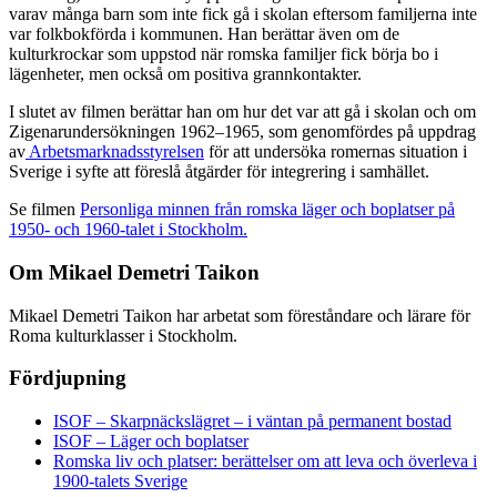
varav många barn som inte fick gå i skolan eftersom familjerna inte
var folkbokförda i kommunen. Han berättar även om de
kulturkrockar som uppstod när romska familjer fick börja bo i
lägenheter, men också om positiva grannkontakter.
I slutet av filmen berättar han om hur det var att gå i skolan och om
Zigenarundersökningen
1962–1965, som genomfördes på
uppdrag
av
Arbetsmarknadsstyrelsen
för att undersöka romernas
situation i
Sverige i syfte att föreslå åtgärder för integrering i samhället.
Se filmen
Personliga minnen från romska läger och boplatser på
1950- och 1960-talet
i Stockholm.
Om Mikael Demetri Taikon
Mikael Demetri Taikon
har arbetat som
föreståndare och lärare för
Roma kulturklasser i Stockholm.
Fördjupning
ISOF – Skarpnäckslägret – i väntan på permanent bostad
ISOF – Läger och boplatser
Romska liv och platser: berättelser om att leva och överleva i
1900-talets Sverige