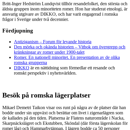
Britt-Inger Hedström Lundqvist tillhör resandefolket, den största och
äldsta gruppen inom minoriteten romer. Hon har studerat etnologi, är
ansvarig utgivare av DIKKO, och har varit engagerad i romska
frågor i Sverige under två decennier.
Fördjupning
Antiziganism – Forum för levande historia
Den mörka och okända historien – Vitbok om övergrepp och
kränkningar av romer under 1900-talet
Romer. En nationell minoritet. En presentation av de olika
romska grupperna
DIKKO
är en nättidning som förmedlar ett resande och
romskt perspektiv i nyhetsvärlden.
Besök på romska lägerplatser
Mikael Demetri Taikon visar oss runt på några av de platser där han
bodde under sin uppväxt och berättar om livet i zigenarlägren som
de kallades på den tiden. Platserna är Flatens naturområde i Nacka,
Skarpnäckslägret och Ekstubben, Sköndal (där första lägerskolan för
romer låg) och Hammarbytäppan. I lägren bodde ca 50 personer