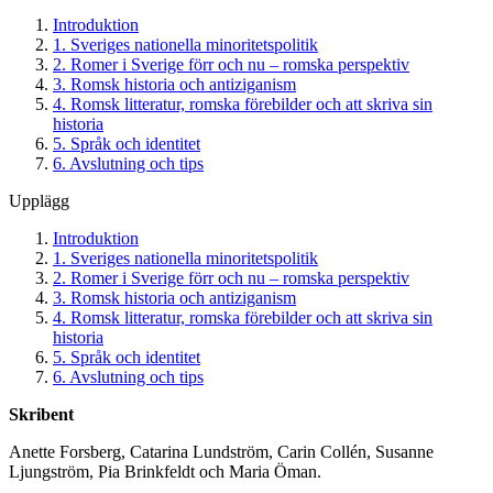
Introduktion
1. Sveriges nationella minoritetspolitik
2. Romer i Sverige förr och nu – romska perspektiv
3. Romsk historia och antiziganism
4. Romsk litteratur, romska förebilder och att skriva sin
historia
5. Språk och identitet
6. Avslutning och tips
Upplägg
Introduktion
1. Sveriges nationella minoritetspolitik
2. Romer i Sverige förr och nu – romska perspektiv
3. Romsk historia och antiziganism
4. Romsk litteratur, romska förebilder och att skriva sin
historia
5. Språk och identitet
6. Avslutning och tips
Skribent
Anette Forsberg, Catarina Lundström, Carin Collén, Susanne
Ljungström, Pia Brinkfeldt och Maria Öman.