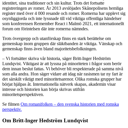
identitet, sina traditioner och sin kultur. Trots det fortsatte
registreringen av romer. År 2013 avslöjades Skånepolisens hemliga
register med över 4 000 resande och romer. Romerna har upplevt sig
osynliggjorda och inte lyssnade till vid viktiga offentliga händelser
som konferensen Remember React i Malmö 2021, ett internationellt
forum om förintelsen där inte romerna nämndes.
Trots övergrepp och utanförskap finns en stark berättelse om
gemenskap inom gruppen där släktbanden är viktiga. Vänskap och
gemenskap finns även bland majoritetsbefolkningen.
– Vi fortsätter skriva vår historia, säger Britt-Inger Hedström
Lundqvist. Viktigast är att lyssna på minoriteten i frågor som berör
dem innan beslut fattas. Vi behöver bli respekterade på samma nivå
som alla andra. Hon säger vidare att idag när rasismen tar ny fart är
det särskilt viktigt med minoritetsarenor. Olika romska grupper har
börjat hjälpas åt. Internationella nätverk skapas, akademin visar
intresse och historien kan börja skrivas utifrån
minoritetsperspektiven.
Se filmen
Om romanifolken – den svenska historien med romska
perspektiv.
Om Britt-Inger Hedström Lundqvist