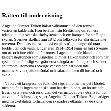
Rätten till undervisning
Angelina Dimiter Taikon hälsar välkommen på den romska
varieteten kalderash. Hon berättar i sin föreläsning om romers
relation till det svenska skolsystemet och om kampen för att få gå i
skolan. Sveriges skollag från 1842 om folkskola för alla gällde inte
romerna. De tilläts inte stanna på en plats någon längre tid utan
bodde i tält och vagn. Under åren 1914–1954 fanns en lag i Sverige
om ut- och inreseförbud för romer. Lagen drabbade bland andra
kalderash-gruppen som Angelina Dimiter Taikon tillhör och som har
ryska rötter. Plötsligt var gränserna stängda och familjer och släkter
splittrades. Romerna i Sverige var vid den här tiden inte
mantalsskrivna (folkbokförda) och saknade rätten till bostad och
skola.
– Vi blev ett kringresande folk. Det sägs att romer har det i blodet,
men det finns ingen människa som har det i blodet, att bo ute och
frysa i kyla, regn och rusk, utan det var något vi blev utsatta för, för
att vi inte fick bostäder, säger Angelina Dimiter Taikon. Zigenarläger
med mycket dåliga förhållanden skapades i utkanten av de större
städerna.