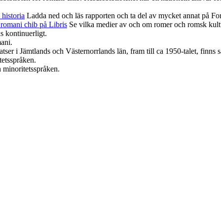
historia
Ladda ned och läs rapporten och ta del av mycket annat på Fo
romani chib på Libris
Se vilka medier av och om romer och romsk kultur
s kontinuerligt.
ani.
ser i Jämtlands och Västernorrlands län, fram till ca 1950-talet, finns
tetsspråken.
h minoritetsspråken.