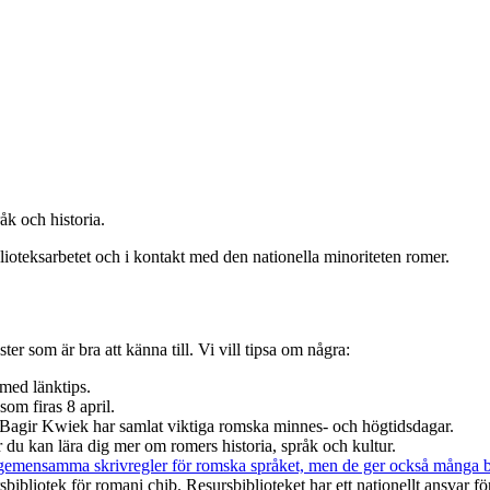
åk och historia.
lioteksarbetet och i kontakt med den nationella minoriteten romer.
ter som är bra att känna till. Vi vill tipsa om några:
med länktips.
om firas 8 april.
 Bagir Kwiek har samlat viktiga romska minnes- och högtidsdagar.
u kan lära dig mer om romers historia, språk och kultur.
gemensamma skrivregler för romska språket, men de ger också många bra
ibliotek för romani chib. Resursbiblioteket har ett nationellt ansvar för