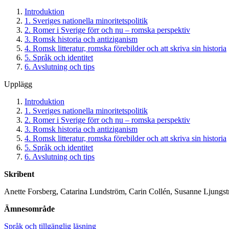
Introduktion
1. Sveriges nationella minoritetspolitik
2. Romer i Sverige förr och nu – romska perspektiv
3. Romsk historia och antiziganism
4. Romsk litteratur, romska förebilder och att skriva sin historia
5. Språk och identitet
6. Avslutning och tips
Upplägg
Introduktion
1. Sveriges nationella minoritetspolitik
2. Romer i Sverige förr och nu – romska perspektiv
3. Romsk historia och antiziganism
4. Romsk litteratur, romska förebilder och att skriva sin historia
5. Språk och identitet
6. Avslutning och tips
Skribent
Anette Forsberg, Catarina Lundström, Carin Collén, Susanne Ljungs
Ämnesområde
Språk och tillgänglig läsning