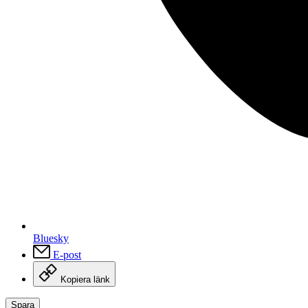
Bluesky
E-post
Kopiera länk
Spara