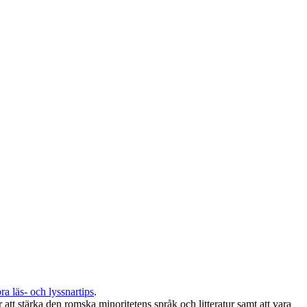
 läs- och lyssnartips
.
 att stärka den romska minoritetens språk och litteratur samt att vara