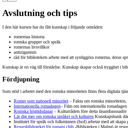
Avslutning och tips
I den här kursen har du fått kunskap i följande områden:
romernas historia
romska grupper och språk
romernas livsvillkor
antiziganism
råd för bibliotekets arbete med att synliggöra romerna, deras spr
Kunskap är en väg till förståelse. Kunskap skapar också trygghet i bib
Fördjupning
Som stöd i arbetet med den romska minoriteten finns flera digitala tjäns
Romer som nationell minoritet
– Fakta om romska minoriteten, 
Internationella romadagen
– Film om internationella romadagen s
Romska högtidsdagar
– Kulturrådets före detta läsambasssadör
Lär dig mer om romska språket och kulturen
Kunskapsbank där d
Institutet för språk och folkminnen (Isof) arbetar med att skapa
Resursbiblioteket för romani chib
-Biblioteken i Malmö är resursb