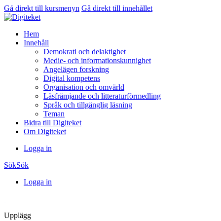
Gå direkt till kursmenyn
Gå direkt till innehållet
Hem
Innehåll
Demokrati och delaktighet
Medie- och informationskunnighet
Angelägen forskning
Digital kompetens
Organisation och omvärld
Läsfrämjande och litteraturförmedling
Språk och tillgänglig läsning
Teman
Bidra till Digiteket
Om Digiteket
Logga in
Sök
Sök
Logga in
Upplägg