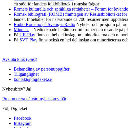
ett stöd för landets folkbibliotek i romska frågor
Romers kulturella och språkliga rättigheter – Forum för levande 
Romsk bibliografi (ROMB) framtagen av Resursbiblioteket för 
landet. Innehåller för närvarande ca 700 resurser men uppdatera
Radio Romano på Sveriges Radio
Nyheter och program på rom
Minnen
– Nedtecknade berättelser om romer och resande på plat
På
UR Play
finns en hel del inslag om minoriteterna och minori
På
SVT Play
finns också en hel del inslag om minoriteterna oc
Avsluta kurs (Gäst)
Behandling av personuppgifter
Tillgänglighet
kontakt@digiteket.se
Nyhetsbrev? Ja!
Prenumerera på vårt nyhetsbrev här
Följ Digiteket
Facebook
Instagram