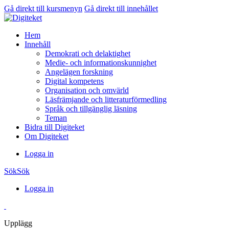
Gå direkt till kursmenyn
Gå direkt till innehållet
Hem
Innehåll
Demokrati och delaktighet
Medie- och informationskunnighet
Angelägen forskning
Digital kompetens
Organisation och omvärld
Läsfrämjande och litteraturförmedling
Språk och tillgänglig läsning
Teman
Bidra till Digiteket
Om Digiteket
Logga in
Sök
Sök
Logga in
Upplägg