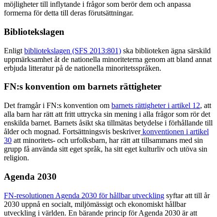
möjligheter till inflytande i frågor som berör dem och anpassa
formerna för detta till deras förutsättningar.
Bibliotekslagen
Enligt
bibliotekslagen (SFS 2013:801)
ska biblioteken ägna särskild
uppmärksamhet åt de nationella minoriteterna genom att bland annat
erbjuda litteratur på de nationella minoritetsspråken.
FN:s konvention om barnets rättigheter
Det framgår i FN:s konvention om
barnets rättigheter i artikel 12
, att
alla barn har rätt att fritt uttrycka sin mening i alla frågor som rör det
enskilda barnet. Barnets åsikt ska tillmätas betydelse i förhållande till
ålder och mognad. Fortsättningsvis beskriver
konventionen i artikel
30
att minoritets- och urfolksbarn, har rätt att tillsammans med sin
grupp få använda sitt eget språk, ha sitt eget kulturliv och utöva sin
religion.
Agenda 2030
FN-resolutionen Agenda 2030 för hållbar utveckling
syftar att till år
2030 uppnå en socialt, miljömässigt och ekonomiskt hållbar
utveckling i världen. En bärande princip för Agenda 2030 är att