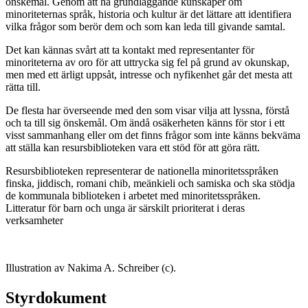
önskemål. Genom att ha grundläggande kunskaper om
minoriteternas språk, historia och kultur är det lättare att identifiera
vilka frågor som berör dem och som kan leda till givande samtal.
Det kan kännas svårt att ta kontakt med representanter för
minoriteterna av oro för att uttrycka sig fel på grund av okunskap,
men med ett ärligt uppsåt, intresse och nyfikenhet går det mesta att
rätta till.
De flesta har överseende med den som visar vilja att lyssna, förstå
och ta till sig önskemål. Om ändå osäkerheten känns för stor i ett
visst sammanhang eller om det finns frågor som inte känns bekväma
att ställa kan resursbiblioteken vara ett stöd för att göra rätt.
Resursbiblioteken representerar de nationella minoritetsspråken
finska, jiddisch, romani chib, meänkieli och samiska och ska stödja
de kommunala biblioteken i arbetet med minoritetsspråken.
Litteratur för barn och unga är särskilt prioriterat i deras
verksamheter
Illustration av Nakima A. Schreiber (c).
Styrdokument