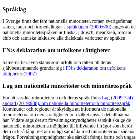
Språklag
I Sverige finns det fem nationella minoriteter, romer, sverigefinnar,
samer, judar och tornedalingar. I
språklagen (2009:600)
anges att de
nationella minoritetsspråken är finska, jiddisch, meänkieli, romani
chib och samiska inklusive alla dialektala varieteter av språken.
FN:s deklaration om urfolkens rättigheter
Samerna har även status som urfolk och rätten till deras
självbestämmande grundar sig i
FN:s deklaration om urfolkens
rättigheter (2007)
.
Lag om nationella minoriteter och minoritetsspråk
För att skydda minoriteterna och deras språk finns
Lag (2009:724)
ändrad (2019:938). om nationella minoriteter och minoritetsspråk
.
Kommuner och regioner är skyldiga att informera de nationella
minoriteterna om deras rättigheter och vilket ansvar det allmänna
har. Vidare sägs det att förvaltningsmyndigheter särskilt ska ge de
nationella minoriteterna möjlighet till inflytande i frågor som berör
dem och så långt det är möjligt samråda med minoriteterna i sådana
frågor. Förvaltningsmyndigheter ska särskilt främja barns och ungas