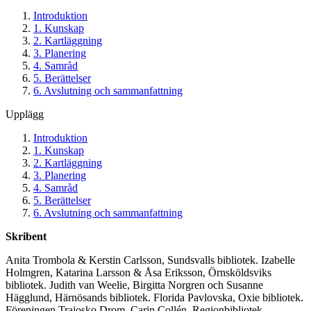
Introduktion
1. Kunskap
2. Kartläggning
3. Planering
4. Samråd
5. Berättelser
6. Avslutning och sammanfattning
Upplägg
Introduktion
1. Kunskap
2. Kartläggning
3. Planering
4. Samråd
5. Berättelser
6. Avslutning och sammanfattning
Skribent
Anita Trombola & Kerstin Carlsson, Sundsvalls bibliotek. Izabelle
Holmgren, Katarina Larsson & Åsa Eriksson, Örnsköldsviks
bibliotek. Judith van Weelie, Birgitta Norgren och Susanne
Hägglund, Härnösands bibliotek. Florida Pavlovska, Oxie bibliotek.
Föreningen Trajosko Drom. Carin Collén, Regionbibliotek