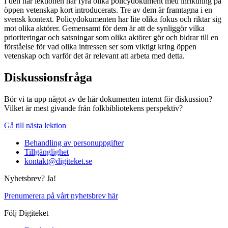
I den här lektionen har fyra olika policydokument med inriktning på
öppen vetenskap kort introducerats. Tre av dem är framtagna i en
svensk kontext. Policydokumenten har lite olika fokus och riktar sig
mot olika aktörer. Gemensamt för dem är att de synliggör vilka
prioriteringar och satsningar som olika aktörer gör och bidrar till en
förståelse för vad olika intressen ser som viktigt kring öppen
vetenskap och varför det är relevant att arbeta med detta.
Diskussionsfråga
Bör vi ta upp något av de här dokumenten internt för diskussion?
Vilket är mest givande från folkbibliotekens perspektiv?
Gå till nästa lektion
Behandling av personuppgifter
Tillgänglighet
kontakt@digiteket.se
Nyhetsbrev? Ja!
Prenumerera på vårt nyhetsbrev här
Följ Digiteket