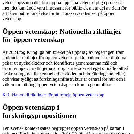
vetenskapssamhället bör öppna upp sina vetenskapliga processer,
men det kan ändå vara intressant för bibliotek att ta del av dem för
att få en bättre förståelse för hur forskarvärlden ser på öppen
vetenskap.
Öppen vetenskap: Nationella riktlinjer
för öppen vetenskap
År 2024 tog Kungliga biblioteket på uppdrag av regeringen fram
nationella riktlinjer för öppen vetenskap. De nationella riktlinjerna
pekar ut nyckelaktörer och identifierar gemensamma mål och
prioriteringar. I riktlinjerna är öppna metoder ett eget område (alltså
beskrivning av till exempel arbetsflöden och beräkningsmodeller)
och visar tydligt att forskningsinfrastruktur är central för hur och i
vilken omfattning öppen vetenskap ska kunna genomföras.
KB: Nationell riktlinjer för att främja öppen vetenskap
Öppen vetenskap i
forskningspropositionen
I en svensk kontext sattes begreppet öppen vetenskap på kartan i
och med forskningsproposition 2016/17:50, där man beskrev öppen