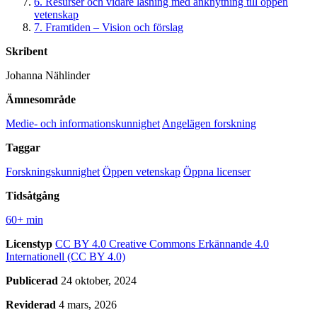
6. Resurser och vidare läsning med anknytning till öppen
vetenskap
7. Framtiden – Vision och förslag
Skribent
Johanna Nählinder
Ämnesområde
Medie- och informationskunnighet
Angelägen forskning
Taggar
Forskningskunnighet
Öppen vetenskap
Öppna licenser
Tidsåtgång
60+ min
Licenstyp
CC BY 4.0
Creative Commons Erkännande 4.0
Internationell (CC BY 4.0)
Publicerad
24 oktober, 2024
Reviderad
4 mars, 2026