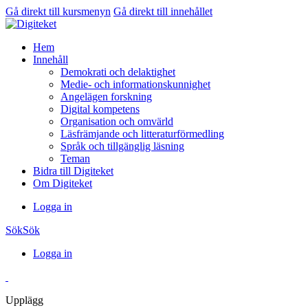
Gå direkt till kursmenyn
Gå direkt till innehållet
Hem
Innehåll
Demokrati och delaktighet
Medie- och informationskunnighet
Angelägen forskning
Digital kompetens
Organisation och omvärld
Läsfrämjande och litteraturförmedling
Språk och tillgänglig läsning
Teman
Bidra till Digiteket
Om Digiteket
Logga in
Sök
Sök
Logga in
Upplägg