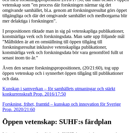
vetenskap som ”en process där forskningen närmar sig det
omgivande samhället, bl.a. genom att forskningsresultat görs öppet
tillgängliga och där det omgivande samhället och medborgarna blir
mer delaktiga i forskningen”.
I propositionen riktade man in sig på vetenskapliga publikationer,
konstnärliga verk och forskningsdata. Man satte upp följande mål
”Målbilden är att en omställning till öppen tillgång till
forskningsresultat inklusive vetenskapliga publikationer,
konstnärliga verk och forskningsdata bör vara genomförd fullt ut
senast inom tio år.”
Även den senare forskningspropositionen, (20/21:60), tog upp
öppen vetenskap och i synnerhet öppen tillgång till publikationer
och data.
Kunskap i samverkan – för samhällets utmaningar och stärkt
konkurrenskraft Prop.
2016/17:50
Forskning, frihet, framtid – kunskap och innovation för Sverige
Prop. 2020/21:60
Öppen vetenskap: SUHF:s färdplan