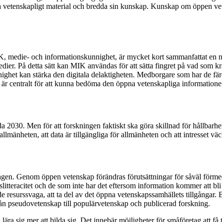
ta vetenskapligt material och bredda sin kunskap. Kunskap om öppen vetens
 medie- och informationskunnighet, är mycket kort sammanfattat en ny
dier. På detta sätt kan MIK användas för att sätta fingret på vad som kr
ighet kan stärka den digitala delaktigheten. Medborgare som har de färd
r centralt för att kunna bedöma den öppna vetenskapliga informationen 
nda 2030. Men för att forskningen faktiskt ska göra skillnad för hållbarh
r allmänheten, att data är tillgängliga för allmänheten och att intresset
kslagen. Genom öppen vetenskap förändras förutsättningar för såväl för
teracitet och de som inte har det eftersom information kommer att bli fo
 resurssvaga, att ta del av det öppna vetenskapssamhällets tillgångar. B
från pseudovetenskap till populärvetenskap och publicerad forskning.
lära sig mer att bilda sig. Det innebär möjligheter för småföretag att f