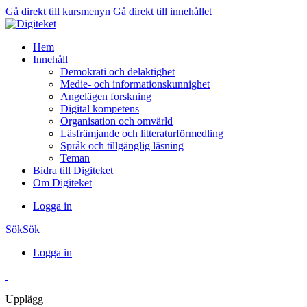
Gå direkt till kursmenyn
Gå direkt till innehållet
Hem
Innehåll
Demokrati och delaktighet
Medie- och informationskunnighet
Angelägen forskning
Digital kompetens
Organisation och omvärld
Läsfrämjande och litteraturförmedling
Språk och tillgänglig läsning
Teman
Bidra till Digiteket
Om Digiteket
Logga in
Sök
Sök
Logga in
Upplägg