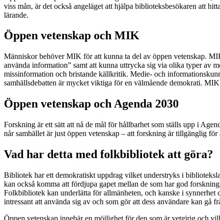
viss mån, är det också angeläget att hjälpa biblioteksbesökaren att hit
lärande.
Öppen vetenskap och MIK
Människor behöver MIK för att kunna ta del av öppen vetenskap. MIK,
använda information” samt att kunna uttrycka sig via olika typer av me
missinformation och bristande källkritik. Medie- och informationskunn
samhällsdebatten är mycket viktiga för en välmående demokrati. MIK ä
Öppen vetenskap och Agenda 2030
Forskning är ett sätt att nå de mål för hållbarhet som ställs upp i Age
når samhället
är just öppen vetenskap – att forskning är tillgänglig fö
Vad har detta med folkbibliotek att göra?
Bibliotek har ett demokratiskt uppdrag vilket understryks i bibliote
kan också komma att fördjupa gapet mellan de som har god forskningslit
Folkbibliotek kan underlätta för allmänheten, och kanske i synnerhet de
intressant att använda sig av och som gör att dess användare kan gå 
Öppen vetenskap innebär en möjlighet för den som är vetgirig och vill 