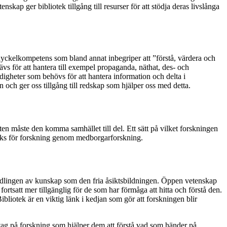
kap ger bibliotek tillgång till resurser för att stödja deras livslånga
ckelkompetens som bland annat inbegriper att ”förstå, värdera och
ävs för att hantera till exempel propaganda, näthat, des- och
igheter som behövs för att hantera information och delta i
och ger oss tillgång till redskap som hjälper oss med detta.
eten måste den komma samhället till del. Ett sätt
på vilket forskningen
 väcks för forskning genom medborgarforskning.
medlingen av kunskap som den fria åsiktsbildningen. Öppen vetenskap
rtsatt mer tillgänglig för de som har förmåga att hitta och förstå den.
ibliotek är en viktig länk i kedjan som gör att forskningen blir
å tag på forskning som hjälper dem att förstå vad som händer på