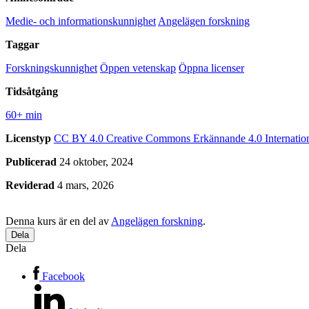
Medie- och informationskunnighet
Angelägen forskning
Taggar
Forskningskunnighet
Öppen vetenskap
Öppna licenser
Tidsåtgång
60+ min
Licenstyp
CC BY 4.0
Creative Commons Erkännande 4.0 Internatio
Publicerad
24 oktober, 2024
Reviderad
4 mars, 2026
Denna kurs är en del av
Angelägen forskning
.
Dela
Dela
Facebook