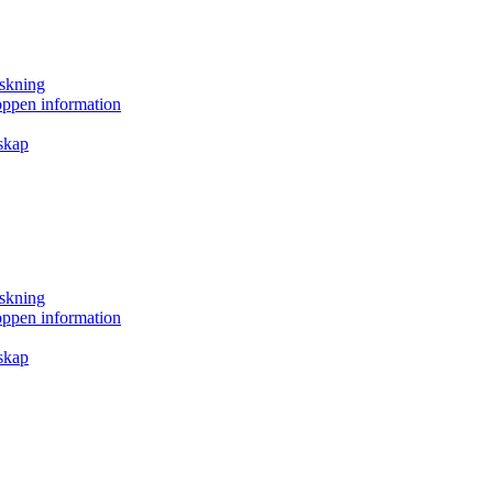
rskning
 öppen information
nskap
rskning
 öppen information
nskap