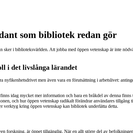
dant som bibliotek redan gör
edan sker i biblioteksvärlden. Att jobba med öppen vetenskap är inte nö
l i det livslånga lärandet
ra nyfikenhetsdrivet men även vara en förutsättning i arbetslivet: anting
et finns idag mycket mer information och bara en bråkdel av denna finns 
ionen, och hur öppen vetenskap radikalt förändrar användares tillgång ti
er verktyg kring öppen vetenskap kan bibliotek underlätta detta.
n forskning, är öppet tillgänglig. När en allt större del av befolkningen