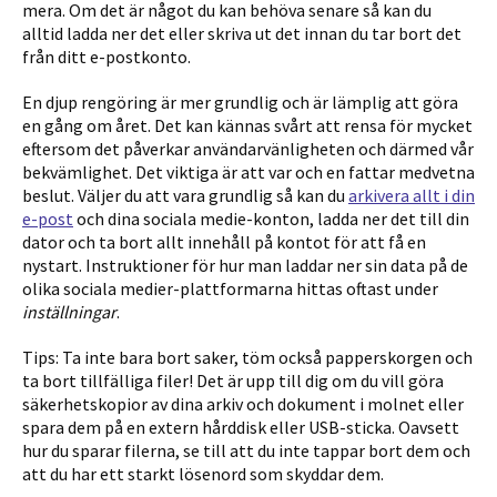
mera. Om det är något du kan behöva senare så kan du
alltid ladda ner det eller skriva ut det innan du tar bort det
från ditt e-postkonto.
En djup rengöring är mer grundlig och är lämplig att göra
en gång om året. Det kan kännas svårt att rensa för mycket
eftersom det påverkar användarvänligheten och därmed vår
bekvämlighet. Det viktiga är att var och en fattar medvetna
beslut. Väljer du att vara grundlig så kan du
arkivera allt i din
e-post
och dina sociala medie-konton, ladda ner det till din
dator och ta bort allt innehåll på kontot för att få en
nystart. Instruktioner för hur man laddar ner sin data på de
olika sociala medier-plattformarna hittas oftast under
inställningar
.
Tips: Ta inte bara bort saker, töm också papperskorgen och
ta bort tillfälliga filer! Det är upp till dig om du vill göra
säkerhetskopior av dina arkiv och dokument i molnet eller
spara dem på en extern hårddisk eller USB-sticka. Oavsett
hur du sparar filerna, se till att du inte tappar bort dem och
att du har ett starkt lösenord som skyddar dem.