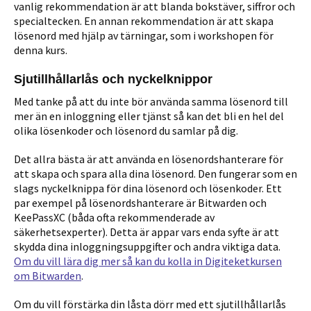
vanlig rekommendation är att blanda bokstäver, siffror och
specialtecken. En annan rekommendation är att skapa
lösenord med hjälp av tärningar, som i workshopen för
denna kurs.
Sjutillhållarlås och nyckelknippor
Med tanke på att du inte bör använda samma lösenord till
mer än en inloggning eller tjänst så kan det bli en hel del
olika lösenkoder och lösenord du samlar på dig.
Det allra bästa är att använda en lösenordshanterare för
att skapa och spara alla dina lösenord. Den fungerar som en
slags nyckelknippa för dina lösenord och lösenkoder. Ett
par exempel på lösenordshanterare är Bitwarden och
KeePassXC (båda ofta rekommenderade av
säkerhetsexperter). Detta är appar vars enda syfte är att
skydda dina inloggningsuppgifter och andra viktiga data.
Om du vill lära dig mer så kan du kolla in Digiteketkursen
om Bitwarden
.
Om du vill förstärka din låsta dörr med ett sjutillhållarlås