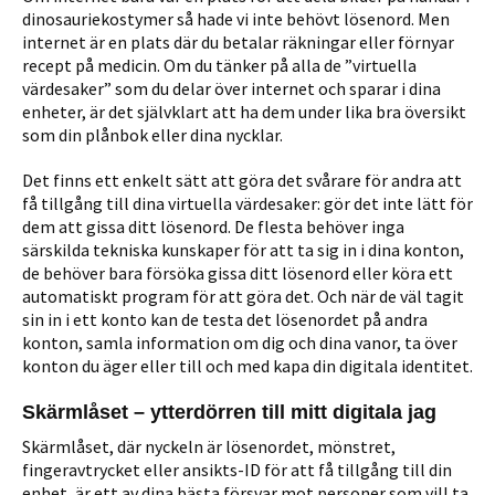
dinosauriekostymer så hade vi inte behövt lösenord. Men
internet är en plats där du betalar räkningar eller förnyar
recept på medicin. Om du tänker på alla de ”virtuella
värdesaker” som du delar över internet och sparar i dina
enheter, är det självklart att ha dem under lika bra översikt
som din plånbok eller dina nycklar.
Det finns ett enkelt sätt att göra det svårare för andra att
få tillgång till dina virtuella värdesaker: gör det inte lätt för
dem att gissa ditt lösenord. De flesta behöver inga
särskilda tekniska kunskaper för att ta sig in i dina konton,
de behöver bara försöka gissa ditt lösenord eller köra ett
automatiskt program för att göra det. Och när de väl tagit
sin in i ett konto kan de testa det lösenordet på andra
konton, samla information om dig och dina vanor, ta över
konton du äger eller till och med kapa din digitala identitet.
Skärmlåset – ytterdörren till mitt digitala jag
Skärmlåset, där nyckeln är lösenordet, mönstret,
fingeravtrycket eller ansikts-ID för att få tillgång till din
enhet, är ett av dina bästa försvar mot personer som vill ta