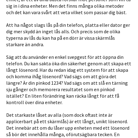
sig in i dina enheter. Men det finns många olika metoder
och det kan vara svårt att veta vilket som passar dig bäst.
Att ha något slags lås på din telefon, platta eller dator ger
dig mer skydd än inget lås alls. Och precis som de olika
typerna av lås du kan ha på en dörr är vissa skärmlås
starkare än andra.
Säg att du använder en enkel svepgest för att öppna din
telefon. Du kan sakta öka din säkerhet genom att skapa ett
långt lösenord. Har du redan idag ett system för att skapa
och komma ihåg lösenord? Vad sägs om att göra det
längre? Är din pinkod 1234? Vad sägs om att slå en tärning
sju gånger och memorera resultatet som en pinkod
istället? En liten förändring kan räcka långt för att få
kontroll över dina enheter.
Det starkaste låset av alla (som dock oftast inte är
applicerbart på ett skärmlås) är ett långt, unikt lösenord.
Det innebär att om du låser upp enheten med ett lösenord
så bör det innehålla många, oförutsägbara tecken. En