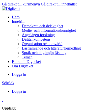
Gå direkt till kursmenyn
Gå direkt till innehållet
Hem
Innehåll
Demokrati och delaktighet
Medie- och informationskunnighet
Angelägen forskning
Digital kompetens
Organisation och omvärld
Läsfrämjande och litteraturförmedling
Språk och tillgänglig läsning
Teman
Bidra till Digiteket
Om Digiteket
Logga in
Sök
Sök
Logga in
Upplägg