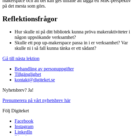
makerspace och att det kan ges tillfälle att lägga ett MIK-perspektiv
på det mesta som görs.
Reflektionsfrågor
Hur skulle ni på ditt bibliotek kunna pröva makeraktiviteter i
någon uppsökande verksamhet?
Skulle ett pop up-makerspace passa in i er verksamhet? Var
skulle ni i så fall kunna tänka er ett sådant?
Gå till nästa lektion
Behandling av personuppgifter
Tillgänglighet
kontakt@digiteket.se
Nyhetsbrev? Ja!
Prenumerera på vårt nyhetsbrev här
Följ Digiteket
Facebook
Instagram
LinkedIn