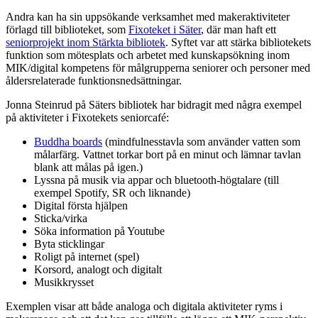
Andra kan ha sin uppsökande verksamhet med makeraktiviteter
förlagd till biblioteket, som
Fixoteket i Säter
, där man haft ett
seniorprojekt inom Stärkta bibliotek
.
Syftet var att stärka bibliotekets
funktion som mötesplats och arbetet med kunskapsökning inom
MIK/digital kompetens för målgrupperna seniorer och personer med
åldersrelaterade funktionsnedsättningar.
Jonna Steinrud på Säters bibliotek har bidragit med några exempel
på aktiviteter i Fixotekets seniorcafé:
Buddha boards
(mindfulnesstavla som använder vatten som
målarfärg. Vattnet torkar bort på en minut och lämnar tavlan
blank att målas på igen.)
Lyssna på musik via appar och bluetooth-högtalare (till
exempel Spotify, SR och liknande)
Digital första hjälpen
Sticka/virka
S
öka information på Youtube
Byta sticklingar
Roligt på internet (spel)
K
orsord, analogt och digitalt
Musikkrysset
Exemplen visar att både analoga och digitala aktiviteter ryms i