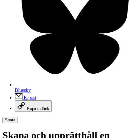
Bluesky
E-post
Kopiera länk
Spara
Skapa och upprätthåll en