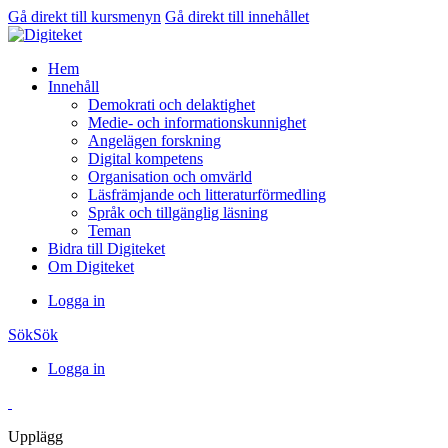
Gå direkt till kursmenyn
Gå direkt till innehållet
Hem
Innehåll
Demokrati och delaktighet
Medie- och informationskunnighet
Angelägen forskning
Digital kompetens
Organisation och omvärld
Läsfrämjande och litteraturförmedling
Språk och tillgänglig läsning
Teman
Bidra till Digiteket
Om Digiteket
Logga in
Sök
Sök
Logga in
Upplägg