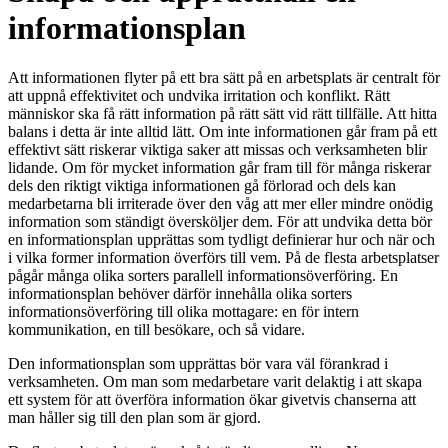
informationsplan
Att informationen flyter på ett bra sätt på en arbetsplats är centralt för
att uppnå effektivitet och undvika irritation och konflikt. Rätt
människor ska få rätt information på rätt sätt vid rätt tillfälle. Att hitta
balans i detta är inte alltid lätt. Om inte informationen går fram på ett
effektivt sätt riskerar viktiga saker att missas och verksamheten blir
lidande. Om för mycket information går fram till för många riskerar
dels den riktigt viktiga informationen gå förlorad och dels kan
medarbetarna bli irriterade över den våg att mer eller mindre onödig
information som ständigt översköljer dem. För att undvika detta bör
en informationsplan upprättas som tydligt definierar hur och när och
i vilka former information överförs till vem. På de flesta arbetsplatser
pågår många olika sorters parallell informationsöverföring. En
informationsplan behöver därför innehålla olika sorters
informationsöverföring till olika mottagare: en för intern
kommunikation, en till besökare, och så vidare.
Den informationsplan som upprättas bör vara väl förankrad i
verksamheten. Om man som medarbetare varit delaktig i att skapa
ett system för att överföra information ökar givetvis chanserna att
man håller sig till den plan som är gjord.