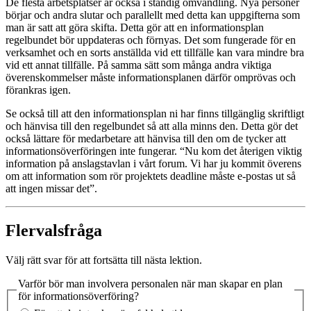
De flesta arbetsplatser är också i ständig omvandling. Nya personer
börjar och andra slutar och parallellt med detta kan uppgifterna som
man är satt att göra skifta. Detta gör att en informationsplan
regelbundet bör uppdateras och förnyas. Det som fungerade för en
verksamhet och en sorts anställda vid ett tillfälle kan vara mindre bra
vid ett annat tillfälle. På samma sätt som många andra viktiga
överenskommelser måste informationsplanen därför omprövas och
förankras igen.
Se också till att den informationsplan ni har finns tillgänglig skriftligt
och hänvisa till den regelbundet så att alla minns den. Detta gör det
också lättare för medarbetare att hänvisa till den om de tycker att
informationsöverföringen inte fungerar. “Nu kom det återigen viktig
information på anslagstavlan i vårt forum. Vi har ju kommit överens
om att information som rör projektets deadline måste e-postas ut så
att ingen missar det”.
Flervalsfråga
Välj rätt svar för att fortsätta till nästa lektion.
Varför bör man involvera personalen när man skapar en plan
för informationsöverföring?