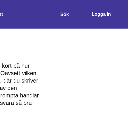
et
Logga in
Sök
Sök
a kort på hur
Oavsett vilken
, där du skriver
r av den
 prompta handlar
 svara så bra