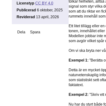
tolkar helheten, alltså
Licenstyp
CC BY 4.0
signal som styr vilka 
Publicerad
6 oktober, 2025
som att du riktar en fi
rummets innehåll som f
Reviderad
13 april, 2026
Ett litet tillägg eller
tonen, innehållet eller
Dela
Spara
Modellen jobbar inte m
som avgör vilket spår d
Om vi ska bryta ner vår
Exempel 1:
”Berätta o
Detta är en mycket öp
naturvetenskaplig info
som statistiskt sett of
faktatext.
Exempel 2:
”Skriv ett 
Nu har du styrt både fo