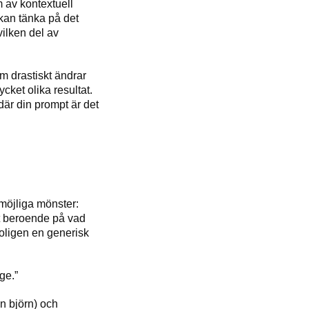
rm av kontextuell
 kan tänka på det
vilken del av
om drastiskt ändrar
ycket olika resultat.
där din prompt är det
möjliga mönster:
llt beroende på vad
troligen en generisk
ge.”
en björn) och