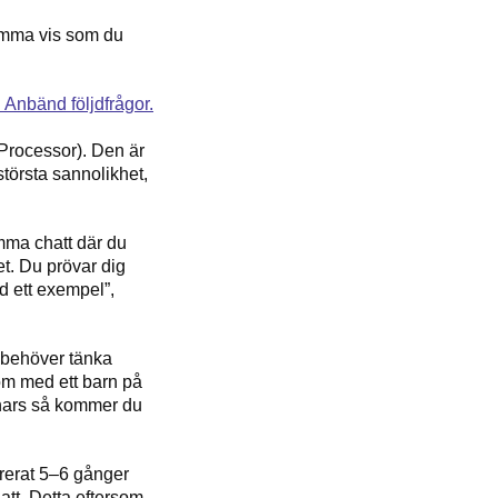
samma vis som du
Processor). Den är
största sannolikhet,
amma chatt där du
ket. Du prövar dig
ed ett exempel”,
e behöver tänka
om med ett barn på
annars så kommer du
ererat 5–6 gånger
hatt.
Detta eftersom