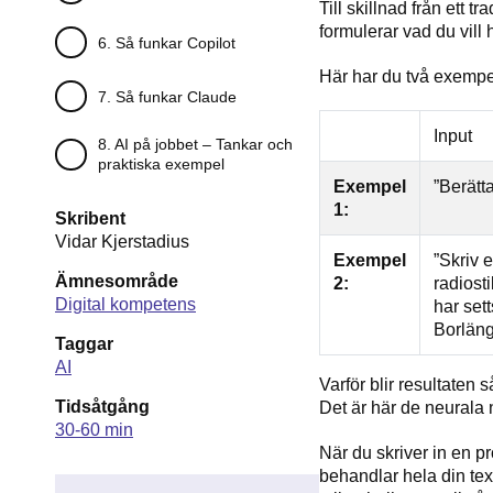
Till skillnad från ett t
formulerar vad du vill h
6. Så funkar Copilot
Här har du två exempe
7. Så funkar Claude
Input
8. AI på jobbet – Tankar och
praktiska exempel
Exempel
”Berätt
1:
Skribent
Vidar Kjerstadius
Exempel
”Skriv e
Ämnesområde
2:
radiosti
Digital kompetens
har sett
Borläng
Taggar
AI
Varför blir resultaten 
Tidsåtgång
Det är här de neurala
30-60 min
När du skriver in en p
behandlar hela din tex