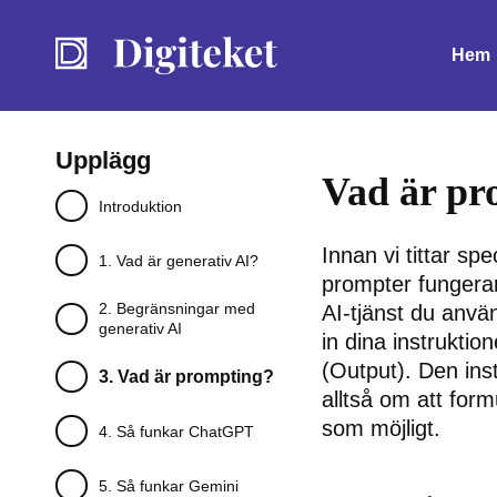
Hem
Upplägg
Vad är pr
Introduktion
Innan vi tittar spe
1. Vad är generativ AI?
prompter fungerar
2. Begränsningar med
AI-tjänst du använ
generativ AI
in dina instruktion
(Output). Den ins
3. Vad är prompting?
alltså om att form
som möjligt.
4. Så funkar ChatGPT
5. Så funkar Gemini