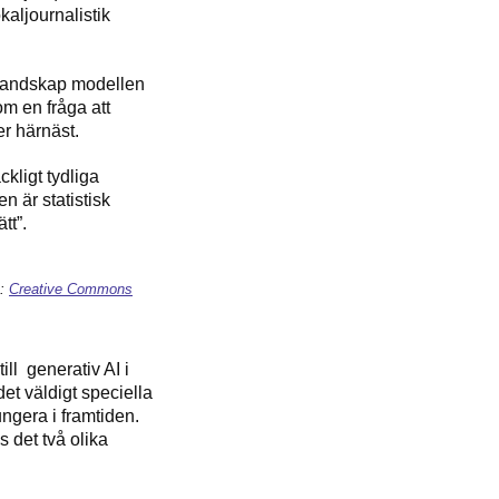
aljournalistik
 landskap modellen
om en fråga att
r härnäst.
ckligt tydliga
 är statistisk
tt”.
s:
Creative Commons
till
generativ AI i
et väldigt speciella
ungera i framtiden.
s det två olika