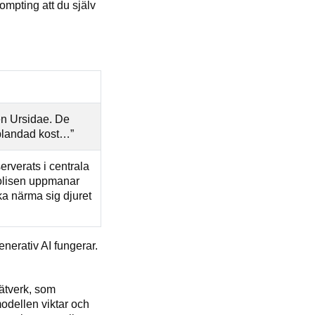
prompting att du själv
jen Ursidae. De
 blandad kost…”
verats i centrala
 Polisen uppmanar
ka närma sig djuret
enerativ AI fungerar.
nätverk, som
odellen viktar och