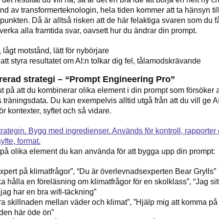
d av transformerteknologin, hela tiden kommer att ta hänsyn till
r punkten. Då är alltså risken att de här felaktiga svaren som du få
erka alla framtida svar, oavsett hur du ändrar din prompt.
 lågt motstånd, lätt för nybörjare
att styra resultatet om AI:n tolkar dig fel, tålamodskrävande
urerad strategi – “Prompt Engineering Pro”
ut på att du kombinerar olika element i din prompt som försöker a
träningsdata. Du kan exempelvis alltid utgå från att du vill ge AI
ör kontexter, syftet och så vidare.
på olika element du kan använda för att bygga upp din prompt:
xpert på klimatfrågor”, “Du är överlevnadsexperten Bear Grylls”
a hålla en föreläsning om klimatfrågor för en skolklass”, “Jag sit
jag har en bra wifi-täckning”
a skillnaden mellan väder och klimat”, ”Hjälp mig att komma på 
den här öde ön”