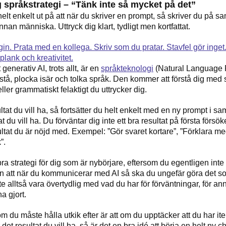
ig språkstrategi – “Tänk inte så mycket på det”
helt enkelt ut på att när du skriver en prompt, så skriver du på 
nan människa. Uttryck dig klart, tydligt men kortfattat.
generativ AI, trots allt, är en
språkteknologi
(Natural Language 
rstå, plocka isär och tolka språk. Den kommer att förstå dig med 
eller grammatiskt felaktigt du uttrycker dig.
ltat du vill ha, så fortsätter du helt enkelt med en ny prompt i s
tat du vill ha. Du förväntar dig inte ett bra resultat på första försö
esultat du är nöjd med. Exempel: ”Gör svaret kortare”, ”Förklara m
”.
ra strategi för dig som är nybörjare, eftersom du egentligen int
än att när du kommunicerar med AI så ska du ungefär göra det s
e alltså vara övertydlig med vad du har för förväntningar, för 
ha gjort.
m du måste hålla utkik efter är att om du upptäcker att du har it
 det resultat du vill ha, så är det en bra idé att börja en helt ny c