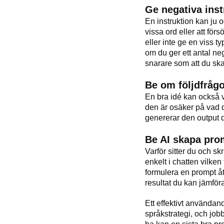
Ge negativa inst
En instruktion kan ju 
vissa ord eller att fö
eller inte ge en viss ty
om du ger ett antal neg
snarare som att du ska
Be om följdfrågo
En bra idé kan också v
den är osäker på vad d
genererar den output d
Be AI skapa pro
Varför sitter du och sk
enkelt i chatten vilke
formulera en prompt åt
resultat du kan jämför
Ett effektivt användand
språkstrategi, och jobba