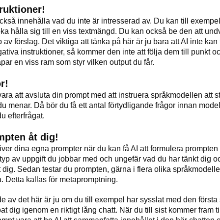
ruktioner!
också innehålla vad du inte är intresserad av. Du kan till exempe
rsöka hålla sig till en viss textmängd. Du kan också be den att u
p av förslag. Det viktiga att tänka på här är ju bara att AI inte kan
ativa instruktioner, så kommer den inte att följa dem till punkt o
par en viss ram som styr vilken output du får.
r!
ara att avsluta din prompt med att instruera språkmodellen att st
u menar. Då bör du få ett antal förtydligande frågor innan modell
u efterfrågat.
mpten åt dig!
river dina egna prompter när du kan få AI att formulera prompten 
n typ av uppgift du jobbar med och ungefär vad du har tänkt dig o
 dig. Sedan testar du prompten, gärna i flera olika språkmodeller
a. Detta kallas för metapromptning.
e av det här är ju om du till exempel har sysslat med den första s
t dig igenom en riktigt lång chatt. När du till sist kommer fram till