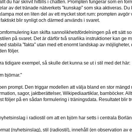
 allt du har skrivit hittills i chatten. Prompten fungerar som en fo
delar av det tränade nätverkets ”kunskap” som ska aktiveras. Du
cklampa mot en liten del av ett mycket stort rum: prompten avgör 
aktiskt blir synligt och därmed används i svaret.
 en omformulering kan skifta sannolikhetsfördelningen på ett sätt s
 stilen på svaret. Det är därför två snarlika instruktioner kan ge m
ed stabila ”fakta” utan med ett enormt landskap av möjligheter, 
en följer.
a tidigare exempel, så skulle det kunna se ut i stil med det här:
m björnar.”
pen prompt. Den triggar modellen att välja bland en stor mängd 
rmation, sagor, jaktberättelser, Wikipediaartiklar, barnböcker. A
tast följer på en sådan formulering i träningsdata. Resultatet blir 
nyhetsinslag i radiostil om att en björn har setts i centrala Borlän
rmat (nyhetsinslag), stil (radiostil), innehåll (en observation av 