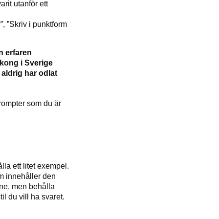
rit utanför ett
, ”Skriv i punktform
 erfaren
lkong i Sverige
aldrig har odlat
prompter som du är
lla ett litet exempel.
om innehåller den
mne, men behålla
il du vill ha svaret.