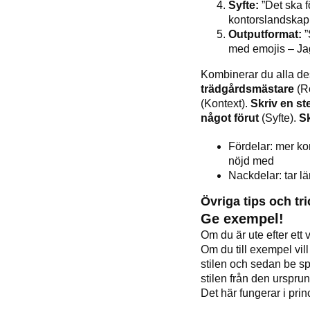
Syfte:
”Det ska f
kontorslandskap 
Outputformat:
”
med emojis – J
Kombinerar du alla de
trädgårdsmästare
(Ro
(Kontext).
Skriv en ste
något förut
(Syfte).
Sk
Fördelar: mer ko
nöjd med
Nackdelar: tar lä
Övriga tips och tr
Ge exempel!
Om du är ute efter ett v
Om du till exempel vill
stilen och sedan be sp
stilen från den ursprun
Det här fungerar i princ