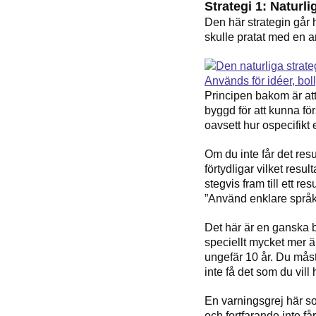
Strategi 1: Naturl
Den här strategin går 
skulle pratat med en an
Principen bakom är att 
byggd för att kunna fö
oavsett hur ospecifikt 
Om du inte får det resu
förtydligar vilket resul
stegvis fram
till ett r
”Använd enklare språk
Det här är en ganska b
speciellt mycket mer 
ungefär 10 år. Du måst
inte få det som du vill 
En varningsgrej här so
och fortfarande inte får