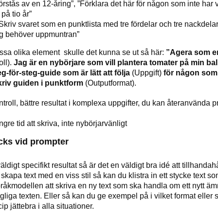
örstås av en 12-åring”, ”Förklara det här för någon som inte har va
på tio år”
Skriv svaret som en punktlista med tre fördelar och tre nackdelar”
ag behöver uppmuntran”
ssa olika element
skulle det kunna se ut så här:
”Agera som en
ll).
Jag är en nybörjare som vill plantera tomater på min ba
g-för-steg-guide som är lätt att följa
(Uppgift)
för någon som 
riv guiden i punktform
(Outputformat).
ntroll, bättre resultat i komplexa uppgifter, du kan återanvända 
ngre tid att skriva, inte nybörjarvänligt
icks vid prompter
äldigt specifikt resultat så är det en väldigt bra idé att tillhandahå
 skapa text med en viss stil så kan du klistra in ett stycke text s
råkmodellen att skriva en ny text som ska handla om ett nytt ä
gliga texten. Eller så kan du ge exempel på i vilket format eller st
ip jättebra i alla situationer.