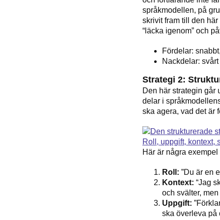
språkmodellen, på grun
skrivit fram till den hä
“läcka igenom” och påv
Fördelar: snabbt,
Nackdelar: svårt 
Strategi 2: Strukt
Den här strategin går 
delar i språkmodellens 
ska agera, vad det är f
Här är några exempel 
Roll:
”Du är en e
Kontext:
“Jag sk
och svälter, men 
Uppgift:
”Förklar
ska överleva på 