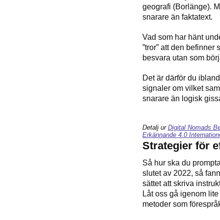
geografi (Borlänge). 
snarare än faktatext.
Vad som har hänt unde
”tror” att den befinner
besvara utan som börj
Det är därför du ibland
signaler om vilket sa
snarare än logisk gissa
Detalj ur
Digital Nomads Be
Erkännande 4.0 Internation
Strategier för 
Så hur ska du prompta f
slutet av 2022, så fa
sättet att skriva instr
Låt oss gå igenom lite 
metoder som föresprå