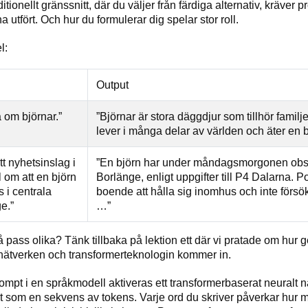
raditionellt gränssnitt, där du väljer från färdiga alternativ, kräver 
a utfört. Och hur du formulerar dig spelar stor roll.
l:
Output
a om björnar.”
”Björnar är stora däggdjur som tillhör famil
lever i många delar av världen och äter en
tt nyhetsinslag i
”En björn har under måndagsmorgonen obser
l om att en björn
Borlänge, enligt uppgifter till P4 Dalarna.
s i centrala
boende att hålla sig inomhus och inte försö
e.”
…”
så pass olika? Tänk tillbaka på lektion ett där vi pratade om hur g
 nätverken och transformerteknologin kommer in.
rompt i en språkmodell aktiveras ett transformerbaserat neuralt 
t som en sekvens av tokens. Varje ord du skriver påverkar hur m