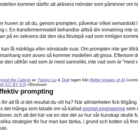
Modellen kommer därför att aktivera mönster som påminner om lok
r huven är att du, genom prompten, påverkar vilket semantiskt
 sig i. En transformermodell behandlar alltså din inmatning inte s
an på en sekvens där den ska förutspå vad som rimligen komme
 kan få märkliga eller oönskade svar. Om prompten inte ger tillrä
mmanhang som avses så kommer modellen att gissa. Eftersom den
r den utifrån vad som är mest sannolikt, inte vad som är ”mest rä
yond the Cubicle
av
Yutong Liu
&
Digit
tagen från
Better Images of AI
Licen
ell (CC BY 4.0)
//Beskuren
effektiv prompting
ör att få ut det resultat du vill ha?
När allmänheten fick tillgång 
nns det många som talade om så kallad
prompt engineering
som d
uktioner, och att det här var en stor del av hur vår kunskap skulle f
olika strategier för hur man kan tänka, i grund och botten så finn
kas.