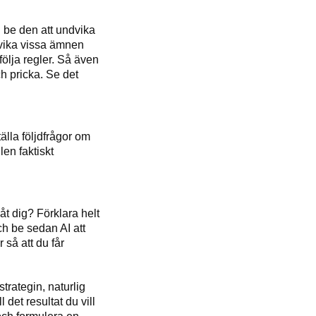
l be den att undvika
ndvika vissa ämnen
 följa regler. Så även
ch pricka. Se det
älla följdfrågor om
en faktiskt
åt dig? Förklara helt
ch be sedan AI att
 så att du får
trategin, naturlig
 det resultat du vill