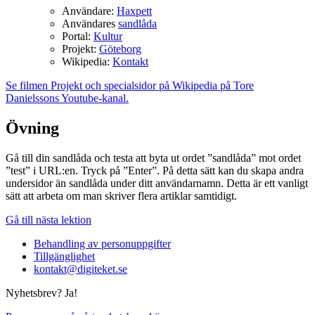
Användare:
Haxpett
Användares
sandlåda
Portal:
Kultur
Projekt:
Göteborg
Wikipedia:
Kontakt
Se filmen Projekt och specialsidor på Wikipedia på Tore
Danielssons Youtube-kanal.
Övning
Gå till din sandlåda och testa att byta ut ordet ”sandlåda” mot ordet
”test” i URL:en. Tryck på ”Enter”. På detta sätt kan du skapa andra
undersidor än sandlåda under ditt användarnamn. Detta är ett vanligt
sätt att arbeta om man skriver flera artiklar samtidigt.
Gå till nästa lektion
Behandling av personuppgifter
Tillgänglighet
kontakt@digiteket.se
Nyhetsbrev? Ja!