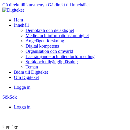
Gå direkt till kursmenyn
Gå direkt till innehållet
Hem
Innehåll
Demokrati och delaktighet
Medie- och informationskunnighet
Angelägen forskning
Digital kompetens
Organisation och omvärld
Läsfrämjande och litteraturförmedling
Språk och tillgänglig läsning
Teman
Bidra till Digiteket
Om Digiteket
Logga in
Sök
Sök
Logga in
Upplägg