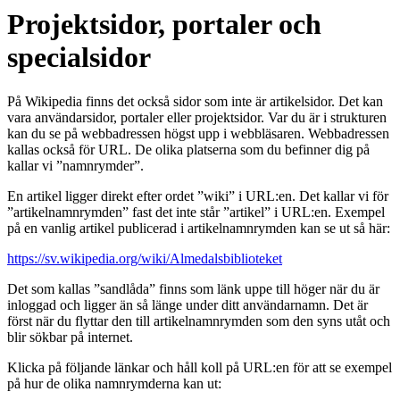
Projektsidor, portaler och
specialsidor
På Wikipedia finns det också sidor som inte är artikelsidor. Det kan
vara användarsidor, portaler eller projektsidor. Var du är i strukturen
kan du se på webbadressen högst upp i webbläsaren. Webbadressen
kallas också för URL. De olika platserna som du befinner dig på
kallar vi ”namnrymder”.
En artikel ligger direkt efter ordet ”wiki” i URL:en. Det kallar vi för
”artikelnamnrymden” fast det inte står ”artikel” i URL:en. Exempel
på en vanlig artikel publicerad i artikelnamnrymden kan se ut så här:
https://sv.wikipedia.org/wiki/Almedalsbiblioteket
Det som kallas ”sandlåda” finns som länk uppe till höger när du är
inloggad och ligger än så länge under ditt användarnamn. Det är
först när du flyttar den till artikelnamnrymden som den syns utåt och
blir sökbar på internet.
Klicka på följande länkar och håll koll på URL:en för att se exempel
på hur de olika namnrymderna kan ut: