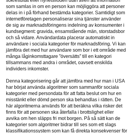
sökresultat eller nyhetsflöden utan även att information
som samlas in om en person kan möjliggöra att personer
delas in i på förhand bestämda kategorier. Samtidigt som
internetföretagen personaliserar sina tjänster använder
de sig av marknadsföringens indelning av konsumenter i
kundsegment: gravida, ensamstående män, storstadsbor
och så vidare. Användardata placerar automatiskt in
användare i sociala kategorier för marknadsföring. Vi kan
jämföra det med hur användare som bor i ett område med
många låginkomsttagare ”översätts” till en kategori
tillsammans med andra i området, oavsett enskilda
individers inkomster.
Denna kategorisering går att jämföra med hur man i USA
har börjat använda algoritmer som sammanför sociala
kategorier med persondata för att fatta beslut om hur en
misstänkt eller dömd person ska behandlas i rätten. De
här algoritmerna används för att beräkna vilka risker det
finns för att personen ska återfalla i brottslighet eller
avvika om hen släpps fri mot borgen. På så sätt kan de
kategorier som algoritmer bidrar till ses som ett slags
klassifikationssystem som kan få direkta konsekvenser för