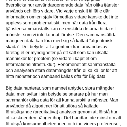
överblicka hur användargenerade data från olika tjänster
används och förs vidare. Vid varje enskilt tillfälle där
information om en själv förmedlas vidare kanske det inte
upplevs som problematiskt, men när data från flera
tjänster sammanställs kan de enskilda delarna bilda ett
mönster som vi inte kunnat förutse. Den sammanställda
mängden data kan föra med sig så kallad ”algoritmisk
skada”. Det betyder att algoritmer kan användas av
företag eller myndigheter på ett sätt som kan utsätta
människor för problem (se vidare i kapitlet om
Informationsinfrastruktur). Fenomenet att sammanställa
och analysera stora datamängder från olika källor för att
hitta mönster och samband kallas ofta för Big data.
Big data hanterar, som namnet antyder, stora mängder
data, men syftar i sin betydelse snarare på hur man
sammanför olika data för att kunna urskilja mönster. Man
använder då algoritmer för att utföra så kallade
förutsägande (predikativa) analyser genom att förstå hur
olika skeenden hänger ihop. Det handlar inte minst om att
förutspå konsumentbeteenden och individers preferenser,