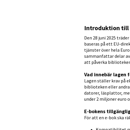
Introduktion til
Den 28 juni 2025 träder 
baseras på ett EU-direk
tjänster över hela Euro
sammanfattar delar av 
att påverka bibliotek
Vad innebär lagen f
Lagen ställer krav på 
biblioteken eller andr
datorer, läsplattor, m
under 2 miljoner euro o
E-bokens tillgängli
För att en e-bok ska rä
Kompatibilitet m