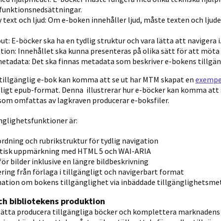
funktionsnedsättningar.
 text och ljud: Om e-boken innehåller ljud, måste texten och ljude
ut: E-böcker ska ha en tydlig struktur och vara lätta att navigera i
tion: Innehållet ska kunna presenteras på olika sätt för att möta 
etadata: Det ska finnas metadata som beskriver e-bokens tillgän
n tillgänglig e-bok kan komma att se ut har MTM skapat en
exempe
gligt epub-format. Denna illustrerar hur e-böcker kan komma att 
g som omfattas av lagkraven producerar e-boksfiler.
nglighetsfunktioner är:
ordning och rubrikstruktur för tydlig navigation
isk uppmärkning med HTML 5 och WAI-ARIA
för bilder inklusive en längre bildbeskrivning
ing från förlaga i tillgängligt och navigerbart format
mation om bokens tillgänglighet via inbäddade tillgänglighetsme
h bibliotekens produktion
tta producera tillgängliga böcker och komplettera marknadens 