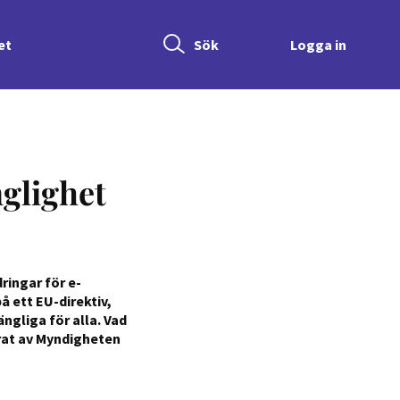
Sök
et
Logga in
Sök
nglighet
ringar för e-
 ett EU-direktiv,
ängliga för alla. Vad
rat av Myndigheten