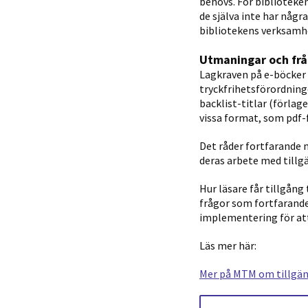
behövs. För biblioteke
de själva inte har någr
bibliotekens verksamh
Utmaningar och fr
Lagkraven på e-böcker 
tryckfrihetsförordning
backlist-titlar (förlag
vissa format, som pdf-f
Det råder fortfarande 
deras arbete med tillgä
Hur läsare får tillgång
frågor som fortfarande
implementering för att 
Läs mer här:
Mer på MTM om tillgän