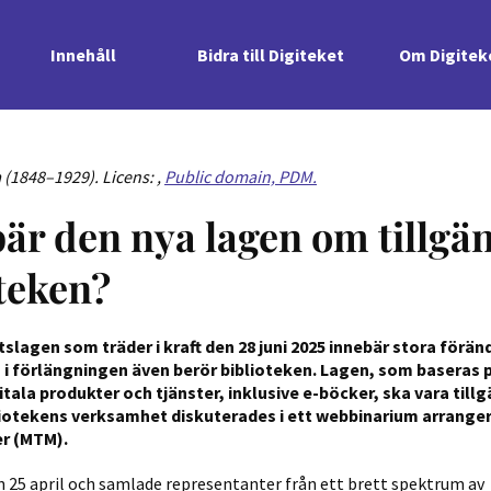
Innehåll
Bidra till Digiteket
Om Digitek
a (1848–1929). Licens: ,
Public domain, PDM.
är den nya lagen om tillgä
oteken?
slagen som träder i kraft den 28 juni 2025 innebär stora föränd
 förlängningen även berör biblioteken. Lagen, som baseras på
gitala produkter och tjänster, inklusive e-böcker, ska vara tillg
bliotekens verksamhet diskuterades i ett webbinarium arrange
er (MTM).
 25 april och samlade representanter från ett brett spektrum av