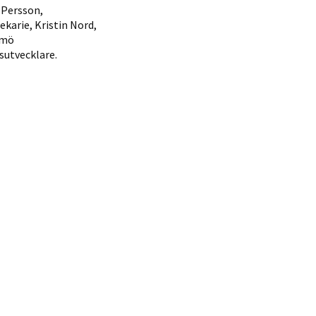
 Persson,
karie, Kristin Nord,
lmö
sutvecklare.