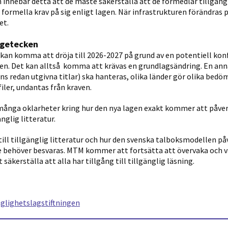
n innebär detta att de måste säkerställa att de förmedlar tillgäng
a formella krav på sig enligt lagen. När infrastrukturen förändras
et.
ågetecken
kan komma att dröja till 2026-2027 på grund av en potentiell kon
en. Det kan alltså komma att krävas en grundlagsändring. En ann
ens redan utgivna titlar) ska hanteras, olika länder gör olika bedö
iler, undantas från kraven.
många oklarheter kring hur den nya lagen exakt kommer att påver
nglig litteratur.
 till tillgänglig litteratur och hur den svenska talboksmodellen på
 behöver besvaras. MTM kommer att fortsätta att övervaka och v
säkerställa att alla har tillgång till tillgänglig läsning.
glighetslagstiftningen