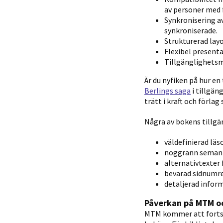
av personer med 
Synkronisering av
synkroniserade.
Strukturerad layo
Flexibel presenta
Tillgänglighetsm
Är du nyfiken på hur e
Berlings saga
i tillgän
trätt i kraft och förla
Några av bokens tillgä
väldefinierad läs
noggrann semant
alternativtexter 
bevarad sidnumrer
detaljerad infor
Påverkan på MTM oc
MTM kommer att fortsä