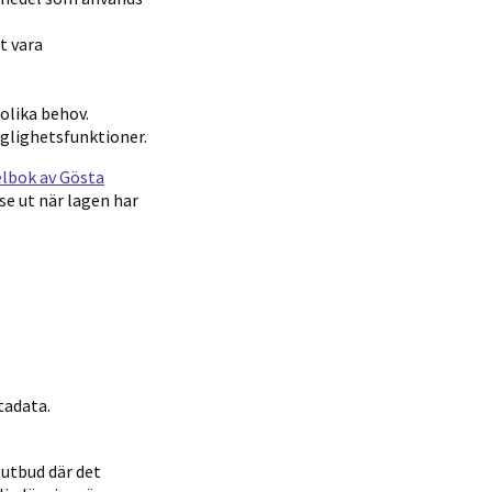
t vara
.
olika behov.
glighetsfunktioner.
lbok av Gösta
se ut när lagen har
tadata.
utbud där det