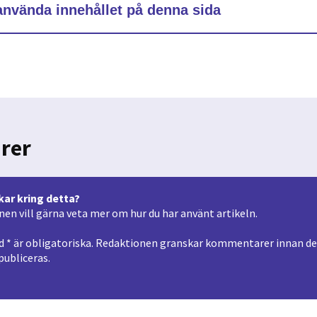
 använda innehållet på denna sida
rer
kar kring detta?
en vill gärna veta mer om hur du har använt artikeln.
 * är obligatoriska. Redaktionen granskar kommentarer innan de p
ubliceras.