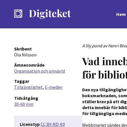
Hem
A lily pond av Henri Biv
Skribent
Ola Nilsson
Vad inneb
Ämnesområde
för bibli
Organisation och omvärld
Taggar
Tillgänglighet
E-medier
Den nya tillgänglighet
boksmarknaden, som i
Tidsåtgång
ställer krav på att di
30-60 min
detta innebär för bi
för tillgängliga medi
Licenstyp
CC BY-ND 4.0
Webbinariet sändes den