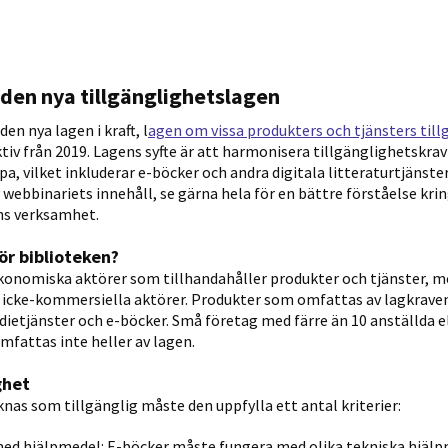
l den nya tillgänglighetslagen
den nya lagen i kraft, l
agen om vissa produkters och tjänsters til
tiv från 2019. Lagens syfte är att harmonisera tillgänglighetskra
pa, vilket inkluderar e-böcker och andra digitala litteraturtjänste
webbinariets innehåll, se gärna hela för en bättre förståelse kr
ens verksamhet.
ör biblioteken?
ekonomiska aktörer som tillhandahåller produkter och tjänster, me
a icke-kommersiella aktörer. Produkter som omfattas av lagkraven
edietjänster och e-böcker. Små företag med färre än 10 anställda 
mfattas inte heller av lagen.
ghet
knas som tillgänglig måste den uppfylla ett antal kriterier:
ed hjälpmedel: E-böcker måste fungera med olika tekniska hjäl