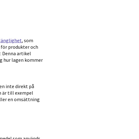
lgänglighet
, som
v för produkter och
r. Denna artikel
ing hur lagen kommer
n inte direkt på
 är till exempel
eller en omsättning
pmedel som används