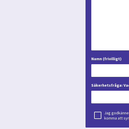
Namn (frivilligt)
Säkerhetsfråga: Vad
Jag godkänner
komma att syna