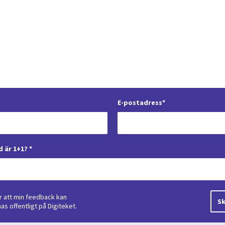
E-postadress*
 är 1+1? *
 att min feedback kan
s offentligt på Digiteket.