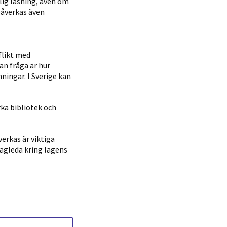
lig läsning, även om
 påverkas även
flikt med
an fråga är hur
mningar. I Sverige kan
ka bibliotek och
verkas är viktiga
ägleda kring lagens