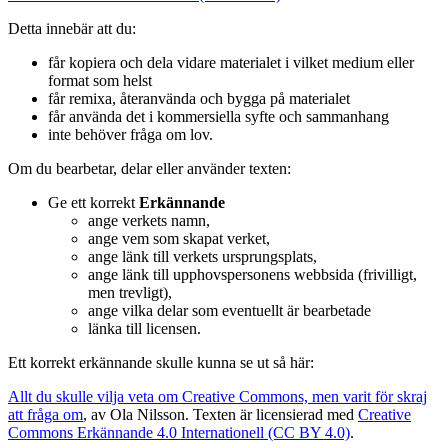
riktade sig till de allra yngsta. Det riktade sig till 1-3 –
Detta innebär att du:
åringarna. Och det är barn i en ålder där de är i full färd med att
skapa och utveckla sitt verbala språk, och de kommunicerar
får kopiera och dela vidare materialet i vilket medium eller
lika mycket med sitt kroppsspråk som med prat och så. Fokuset
format som helst
i det här projektet låg på närläsning av bilderböcker. Det var
får remixa, återanvända och bygga på materialet
bilderböcker som var utvalda på förhand, och de gavs också
får använda det i kommersiella syfte och sammanhang
som bokgåvor både till förskolorna och barnen. Förskolorna
inte behöver fråga om lov.
jobbade med de här böckerna på många olika vis, exempelvis
genom lek, sång, drama, bild och genom att utföra olika typer
Om du bearbetar, delar eller använder texten:
av experiment tillsammans med barnen. Och bibliotekens roll
var ju, förutom då distribuera bokgåvor, så anordnade de bland
Ge ett korrekt
Erkännande
annat utställningar tillsammans med förskolorna där de visade
ange verkets namn,
upp det som hade gjorts i projektet där föräldrar och så blev
ange vem som skapat verket,
inbjudna och barnen besökte biblioteken. Bland annat var de
ange länk till verkets ursprungsplats,
där och tittade på sång och teaterföreställningar med teman från
ange länk till upphovspersonens webbsida (frivilligt,
böckerna. Och sen så byggde ju mycket av det som gjordes
men trevligt),
såklart vidare på redan etablerade samarbete mellan bibliotek
ange vilka delar som eventuellt är bearbetade
och förskolor. Och det fanns också en tanke om att man skulle
länka till licensen.
stimulera då samarbetet mellan förskolor och bibliotek. Men det
fanns också en tanke om att locka dit föräldrarna till barnen, att
Ett korrekt erkännande skulle kunna se ut så här:
de skulle hitta till biblioteken helt enkelt. Och efter det så har
jag också gjort följeforskning av projektet ”Stärkta bibliotek.
Allt du skulle vilja veta om Creative Commons, men varit för skraj
Staden där vi läser.” det drevs av folkbiblioteken i Göteborg
att fråga om
, av Ola Nilsson. Texten är licensierad med
Creative
och en del av Kulturrådets satsning på ”Stärkta bibliotek”. Och
Commons Erkännande 4.0 Internationell (CC BY 4.0)
.