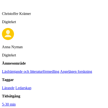
Christoffer Krämer
Digiteket
Anna Nyman
Digiteket
Ämnesområde
Läsfrämjande och litteraturförmedling
Angelägen forskning
Taggar
Lärande
Ledarskap
Tidsåtgång
5-30 min