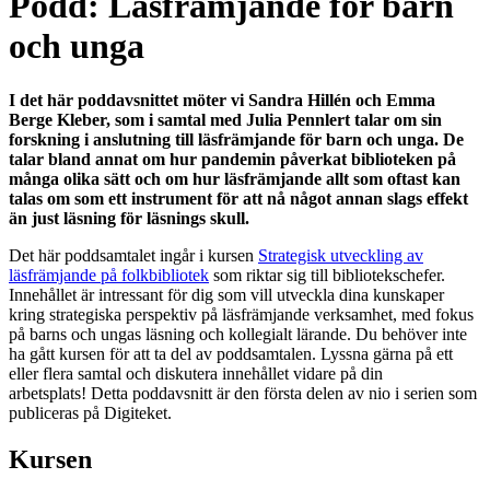
Podd: Läsfrämjande för barn
och unga
I det här poddavsnittet möter vi Sandra Hillén och Emma
Berge Kleber, som i samtal med Julia Pennlert talar om sin
forskning i anslutning till läsfrämjande för barn och unga. De
talar bland annat om hur pandemin påverkat biblioteken på
många olika sätt och om hur läsfrämjande allt som oftast kan
talas om som ett instrument för att nå något annan slags effekt
än just läsning för läsnings skull.
Det här poddsamtalet ingår i kursen
Strategisk utveckling av
läsfrämjande på folkbibliotek
som riktar sig till bibliotekschefer.
Innehållet är intressant för dig som vill utveckla dina kunskaper
kring strategiska perspektiv på läsfrämjande verksamhet, med fokus
på barns och ungas läsning och kollegialt lärande. Du behöver inte
ha gått kursen för att ta del av poddsamtalen. Lyssna gärna på ett
eller flera samtal och diskutera innehållet vidare på din
arbetsplats! Detta poddavsnitt är den första delen av nio i serien som
publiceras på Digiteket.
Kursen