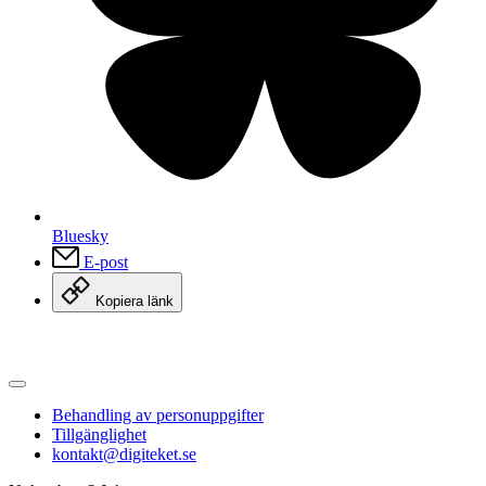
målgrupper, när det kommer till åldersspann på de här barnen
och unga. Men också tycker jag att ni har synliggjort
bibliotekets roll både som institution i samhället och plats. En
fysisk plats. En fysisk mötesplats där det vimlar av
bibliotekarier som är flexibla och även väldigt duktiga på
relationer till målgruppen. Nyfikna. Så stort tack för er
medverkan i det här samtalet och jag som har lett samtalet heter
Julia Pennlert. Tack för att ni har lyssnat.
Bluesky
E-post
Kopiera länk
Behandling av personuppgifter
Tillgänglighet
kontakt@digiteket.se