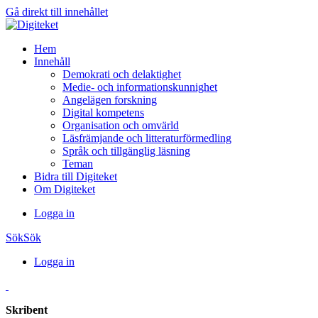
Gå direkt till innehållet
Hem
Innehåll
Demokrati och delaktighet
Medie- och informationskunnighet
Angelägen forskning
Digital kompetens
Organisation och omvärld
Läsfrämjande och litteraturförmedling
Språk och tillgänglig läsning
Teman
Bidra till Digiteket
Om Digiteket
Logga in
Sök
Sök
Logga in
Skribent