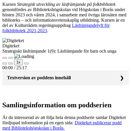
Kursen
Strategisk utveckling av läsfrämjande på folkbibliotek
genomfördes av Bibliotekshögskolan vid Högskolan i Borås under
hösten 2023 och våren 2024, i samarbete med övriga lärosäten med
biblioteks – och informationsvetenskaplig utbildning. Kursen är en
del av Kulturrådets regeringsuppdrag
Läsfrämjandelyft för
folkbibliotek 2021-2023
.
Digiteket
Strategiskt läsfrämjande 1(9): Läsfrämjande för barn och unga
Play
Pause
1x
Episode
Episode
00:00
/
25:17
Textversion av poddens innehåll
Julia Pennlert:
Varmt välkomna hit till det här samtalet som
kommer att handla om läsfrämjande och barn och unga. Och
med mig här idag har jag två stycken medarbetare och kollegor
Samlingsinformation om poddserien
här på Högskolan i Borås, Sandra Hillén, som kommer från
Institutionen för pedagogiskt arbete vid högskolan och Emma
Berge Kleberg som kommer från Bibliotekshögskolan,
Är du intresserad av att följa hela denna poddserie samlar Digiteket
Högskolan i Borås. Vi har samlat er här tillsammans för ett
fördjupad information på en egen sida:
Digiteket publicerar podd
samtal om just barn och unga och läsfrämjande. Sandra, du kan
med Bibliotekshögskolan i Borås.
väl börja med att berätta om hur du kom i kontakt med det här