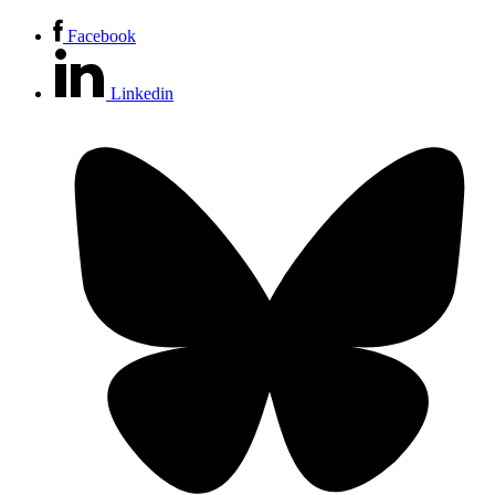
ordinarie, deras ordinarie verksamhet för barn och unga också,
det gick inte riktigt att separera projektarbetet och deras
Facebook
ordinarie verksamhet utan vi fick prata med bibliotekarierna
och personalen på bibliotek och veta vilka utmaningar de hade
stött på under den här pandemi-tiden och hur de fick anpassa
Linkedin
sig i projekten och i verksamheten. Och så fick vi ju då, ja, de
fick också berätta vilka lärdomar de tog med sig in i framtiden
efter de här erfarenheterna.
Julia Pennlert:
Spännande. Nu har vi ju faktiskt lämnat
pandemin bakom oss. Men till er båda kommer nu här i stället
en fråga kring just det här med kunskap som finns bland
bibliotekarierna som ni har mött i de projekten ni har följt. Eller
de bibliotekarierna som ni kanske har intervjuat och på olika
sätt kommit i kontakt med, Vad ser ni som den största
kunskapen eller kompetensen som finns hos bibliotekarierna
som arbetar med barn och unga målgruppen och kanske
genomför läsfrämjande aktiviteter då för just den här
målgruppen?
Sandra Hillén:
Mmm, jag som är lite mer utomstående som
inte är bibliotekarie i botten, jag är ju väldigt imponerad av just
det här uppsökande arbetet som redan sker runt omkring på
biblioteken. Och just de här inarbetade samarbetena som finns
med andra aktörer runt omkring i samhället. Men också av de
kompetenser som finns bland bibliotekarier och andra anställda.
Och jag tror att det är lite som du var inne på, Emma, fet är