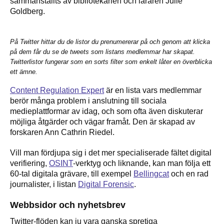
sammanställts av bibliotekarien och läraren Julie
Goldberg.
På Twitter hittar du de listor du prenumererar på och genom att klicka
på dem får du se de tweets som listans medlemmar har skapat.
Twitterlistor fungerar som en sorts filter som enkelt låter en överblicka
ett ämne.
Content Regulation Expert
är en lista vars medlemmar
berör många problem i anslutning till sociala
medieplattformar av idag, och som ofta även diskuterar
möjliga åtgärder och vägar framåt. Den är skapad av
forskaren Ann Cathrin Riedel.
Vill man fördjupa sig i det mer specialiserade fältet digital
verifiering,
OSINT
-verktyg och liknande, kan man följa ett
60-tal digitala grävare, till exempel
Bellingcat
och en rad
journalister, i listan
Digital Forensic
.
Webbsidor och nyhetsbrev
Twitter-flöden kan ju vara ganska spretiga