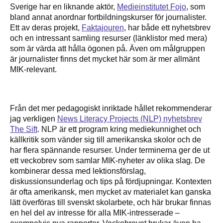
Sverige har en liknande aktör,
Medieinstitutet Fojo
, som
bland annat anordnar fortbildningskurser för journalister.
Ett av deras projekt,
Faktajouren
, har både ett nyhetsbrev
och en intressant samling resurser (länklistor med mera)
som är värda att hålla ögonen på. Även om målgruppen
är journalister finns det mycket här som är mer allmänt
MIK-relevant.
Från det mer pedagogiskt inriktade hållet rekommenderar
jag verkligen
News Literacy Projects (NLP) nyhetsbrev
The Sift
. NLP är ett program kring mediekunnighet och
källkritik som vänder sig till amerikanska skolor och de
har flera spännande resurser. Under terminerna ger de ut
ett veckobrev som samlar MIK-nyheter av olika slag. De
kombinerar dessa med lektionsförslag,
diskussionsunderlag och tips på fördjupningar. Kontexten
är ofta amerikansk, men mycket av materialet kan ganska
lätt överföras till svenskt skolarbete, och här brukar finnas
en hel del av intresse för alla MIK-intresserade –