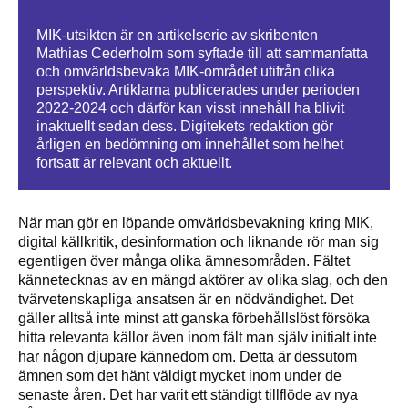
MIK-utsikten är en artikelserie av skribenten
Mathias Cederholm som syftade till att sammanfatta
och omvärldsbevaka MIK-området utifrån olika
perspektiv. Artiklarna publicerades under perioden
2022-2024 och därför kan visst innehåll ha blivit
inaktuellt sedan dess. Digitekets redaktion gör
årligen en bedömning om innehållet som helhet
fortsatt är relevant och aktuellt.
När man gör en löpande omvärldsbevakning kring MIK,
digital källkritik, desinformation och liknande rör man sig
egentligen över många olika ämnesområden. Fältet
kännetecknas av en mängd aktörer av olika slag, och den
tvärvetenskapliga ansatsen är en nödvändighet. Det
gäller alltså inte minst att ganska förbehållslöst försöka
hitta relevanta källor även inom fält man själv initialt inte
har någon djupare kännedom om. Detta är dessutom
ämnen som det hänt väldigt mycket inom under de
senaste åren. Det har varit ett ständigt tillflöde av nya