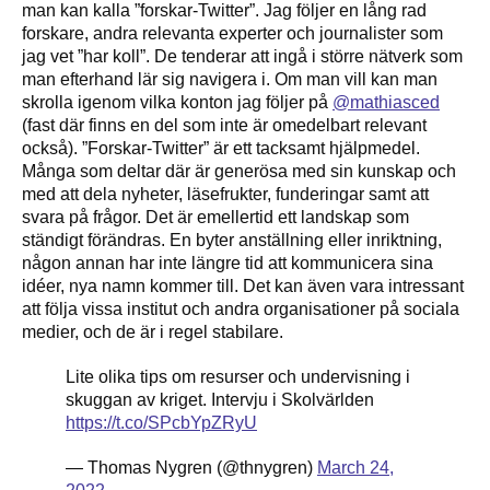
man kan kalla ”forskar-Twitter”. Jag följer en lång rad
forskare, andra relevanta experter och journalister som
jag vet ”har koll”. De tenderar att ingå i större nätverk som
man efterhand lär sig navigera i. Om man vill kan man
skrolla igenom vilka konton jag följer på
@mathiasced
(fast där finns en del som inte är omedelbart relevant
också). ”Forskar-Twitter” är ett tacksamt hjälpmedel.
Många som deltar där är generösa med sin kunskap och
med att dela nyheter, läsefrukter, funderingar samt att
svara på frågor. Det är emellertid ett landskap som
ständigt förändras. En byter anställning eller inriktning,
någon annan har inte längre tid att kommunicera sina
idéer, nya namn kommer till. Det kan även vara intressant
att följa vissa institut och andra organisationer på sociala
medier, och de är i regel stabilare.
Lite olika tips om resurser och undervisning i
skuggan av kriget. Intervju i Skolvärlden
https://t.co/SPcbYpZRyU
— Thomas Nygren (@thnygren)
March 24,