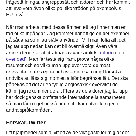
frågeställningar, angreppssätt och aktörer, och har kommit
att involvera även olika politikområden på exempelvis
EU-nivå.
När man arbetat med dessa ämnen ett tag finner man en
rad olika ingångar. Jag kommer här att ge en del exempel
på sådana som jag själv använder. Vill man följa allt det
jag tar upp nedan kan det bli övermäktigt. Även våra
ämnen tenderar att drabbas av vår samtids ”
information
overload
”. Man får testa sig fram, prova några olika
resurser och se vilka man upplever vara de mest
relevanta för ens egna behov – men samtidigt försöka
undvika att låsa sig inom ett alltför begränsat fält. Det ska
påpekas att det är en tydlig anglosaxisk övervikt i de
källor jag rekommenderar. Flera av de aktörer jag tar upp
har dock ganska omfattande internationella samarbeten,
så man får i regel också bra inblickar i utvecklingen i
andra språkområden.
Forskar-Twitter
Ett hjälpmedel som blivit ett av de viktigaste för mig är det