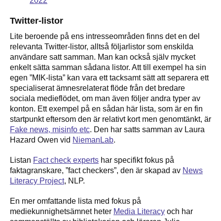
2022
Twitter-listor
Lite beroende på ens intresseområden finns det en del
relevanta Twitter-listor, alltså följarlistor som enskilda
användare satt samman. Man kan också själv mycket
enkelt sätta samman sådana listor. Att till exempel ha sin
egen ”MIK-lista” kan vara ett tacksamt sätt att separera ett
specialiserat ämnesrelaterat flöde från det bredare
sociala medieflödet, om man även följer andra typer av
konton. Ett exempel på en sådan här lista, som är en fin
startpunkt eftersom den är relativt kort men genomtänkt, är
Fake news, misinfo etc
. Den har satts samman av Laura
Hazard Owen vid
NiemanLab
.
Listan
Fact check experts
har specifikt fokus på
faktagranskare, ”fact checkers”, den är skapad av
News
Literacy Project
, NLP.
En mer omfattande lista med fokus på
mediekunnighetsämnet heter
Media Literacy
och har