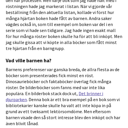
den här processen. Men varje bok som jag hade haft med i
röstningen hade jag markerat i listan. När vi gjorde vår
beställning från den aktuella listan, kollade vi först hur
många hjärtan boken hade fått av barnen. Andra saker
vägdes också in, som till exempel om boken var del i en
serie som vi hade sen tidigare. Jag hade ingen exakt mall
för hur många röster boken skulle ha för att bli inköpt. Men
jag skulle gissa att vi köpte in alla böcker som fått minst
tre hjärtan från en barngrupp.
Vad ville barnen ha?
Barnens preferenser var ganska breda, de allra flesta av de
böcker som presenterades fick minst en röst.
Dinosaurieböcker och faktaböcker överlag fick många
röster. De bilderböcker som fanns med var inte lika
populära. En bilderbok stack dock ut,
Det brinner i
djurparken
. Denna bok är ett bra exempel på en bok som vi
bibliotekarier kanske skulle ha valt att inte köpa in på
grund av ett tveksamt lektörsomdöme. Men eftersom
barnen visade den så stort intresse blev den inköpt och har
även blivit lånad.