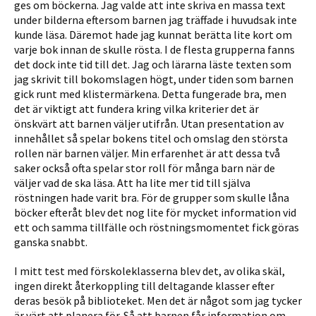
ges om böckerna. Jag valde att inte skriva en massa text
under bilderna eftersom barnen jag träffade i huvudsak inte
kunde läsa. Däremot hade jag kunnat berätta lite kort om
varje bok innan de skulle rösta. I de flesta grupperna fanns
det dock inte tid till det. Jag och lärarna läste texten som
jag skrivit till bokomslagen högt, under tiden som barnen
gick runt med klistermärkena. Detta fungerade bra, men
det är viktigt att fundera kring vilka kriterier det är
önskvärt att barnen väljer utifrån. Utan presentation av
innehållet så spelar bokens titel och omslag den största
rollen när barnen väljer. Min erfarenhet är att dessa två
saker också ofta spelar stor roll för många barn när de
väljer vad de ska läsa. Att ha lite mer tid till själva
röstningen hade varit bra. För de grupper som skulle låna
böcker efteråt blev det nog lite för mycket information vid
ett och samma tillfälle och röstningsmomentet fick göras
ganska snabbt.
I mitt test med förskoleklasserna blev det, av olika skäl,
ingen direkt återkoppling till deltagande klasser efter
deras besök på biblioteket. Men det är något som jag tycker
är värt att planera för. Så att barnen får information om