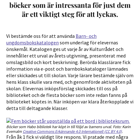
böcker som är intressanta för just dem
är ett viktigt steg för att lyckas.
Vi bestämde oss för att använda
Barn- och
ungdomsbokskatalogen
som underlag för elevernas
önskemål. Katalogen ges ut varje år av Kulturrådet och
innehåller ett urval av årets utgivning, presenterat med
omslagsbild och kort beskrivning. Berörda klasslärare fick
information via e-post och barnbokskataloger lämnades
eller skickades ut till skolan. Varje lärare bestämde själv om
hens klass skulle vara med, och genomförde aktiviteten på
skolan. Elevernas inköpsförslag skickades till oss på
biblioteket och de flesta böcker som inte redan fanns på
biblioteket köptes in. När inköpen var klara återkopplade vi
detta till deltagande klasser.
Böcker som Habo bibliotek har köpt in till följd av barnens urval. Foto: Karin
Evemalm
Creative Commons Erkännande 4.0 Internationell (CC BY 4.0)
.
Från åk 1 fick vi väldigt lite respons. Vi pratade med några