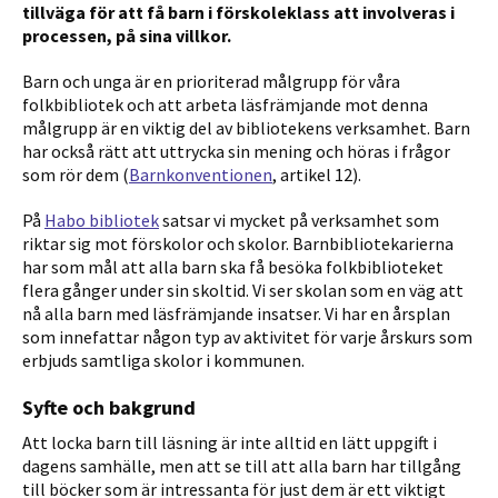
tillväga för att få barn i förskoleklass att involveras i
processen, på sina villkor.
Barn och unga är en prioriterad målgrupp för våra
folkbibliotek och att arbeta läsfrämjande mot denna
målgrupp är en viktig del av bibliotekens verksamhet. Barn
har också rätt att uttrycka sin mening och höras i frågor
som rör dem (
Barnkonventionen
, artikel 12).
På
Habo bibliotek
satsar vi mycket på verksamhet som
riktar sig mot förskolor och skolor. Barnbibliotekarierna
har som mål att alla barn ska få besöka folkbiblioteket
flera gånger under sin skoltid. Vi ser skolan som en väg att
nå alla barn med läsfrämjande insatser. Vi har en årsplan
som innefattar någon typ av aktivitet för varje årskurs som
erbjuds samtliga skolor i kommunen.
Syfte och bakgrund
Att locka barn till läsning är inte alltid en lätt uppgift i
dagens samhälle, men att se till att alla barn har tillgång
till böcker som är intressanta för just dem är ett viktigt