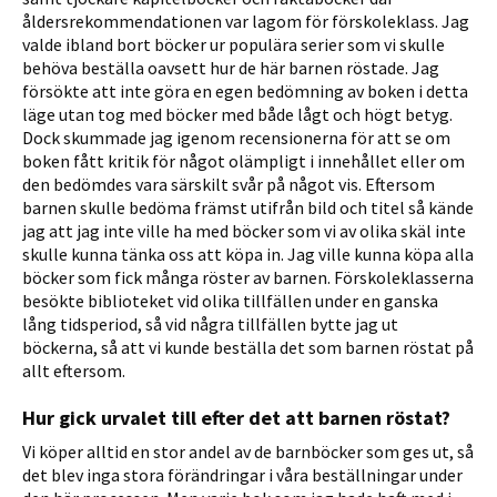
åldersrekommendationen var lagom för förskoleklass. Jag
valde ibland bort böcker ur populära serier som vi skulle
behöva beställa oavsett hur de här barnen röstade. Jag
försökte att inte göra en egen bedömning av boken i detta
läge utan tog med böcker med både lågt och högt betyg.
Dock skummade jag igenom recensionerna för att se om
boken fått kritik för något olämpligt i innehållet eller om
den bedömdes vara särskilt svår på något vis. Eftersom
barnen skulle bedöma främst utifrån bild och titel så kände
jag att jag inte ville ha med böcker som vi av olika skäl inte
skulle kunna tänka oss att köpa in. Jag ville kunna köpa alla
böcker som fick många röster av barnen. Förskoleklasserna
besökte biblioteket vid olika tillfällen under en ganska
lång tidsperiod, så vid några tillfällen bytte jag ut
böckerna, så att vi kunde beställa det som barnen röstat på
allt eftersom.
Hur gick urvalet till efter det att barnen röstat?
Vi köper alltid en stor andel av de barnböcker som ges ut, så
det blev inga stora förändringar i våra beställningar under