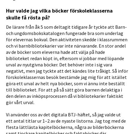
Hur valde jag vilka böcker förskoleklasserna
skulle få rösta på?
De lärare från åk 5 som deltagit tidigare år tyckte att Barn-
och ungdomsbokskatalogen fungerade bra som underlag
för elevernas bokval. Den aktiviteten skedde i klassrummen
och vi barnbibliotekarier var inte närvarande. En stor andel
av de böcker som eleverna hade att välja på hade
biblioteket redan köpt in, eftersom vi jobbar med löpande
urval av nyutgivna böcker. Det behöver inte i sig vara
negativt, men jag tyckte att det kändes lite tråkigt. Så inför
förskoleklassernas besök bestämde jag mig för att istället
göra ett urval av helt nya böcker, som vi ännu inte beställt
till biblioteket. För att på så sätt göra barnen delaktiga i
den delen av inköpsprocessen då vi bibliotekarier faktiskt
gör vårt urval.
Vi använder oss av det digitala BTJ-häftet, så jag valde ut
ett antal titlar ur 1–2 av de nyaste listorna. Jag tog med de
flesta lättlästa kapitelböckerna, några av bilderböckerna
samt tjockare kapitelböcker och faktaböcker där