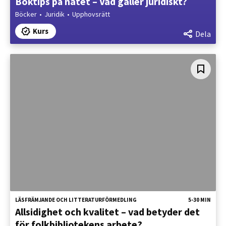
Boktips på nätet – Vad gäller juridiskt?
Böcker
Juridik
Upphovsrätt
Kurs
Dela
LÄSFRÄMJANDE OCH LITTERATURFÖRMEDLING
5-30 MIN
Allsidighet och kvalitet – vad betyder det
för folkbibliotekens arbete?