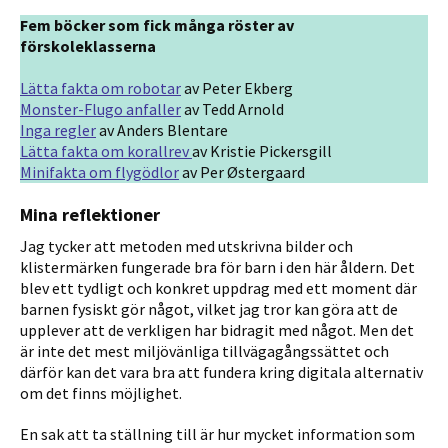
Fem böcker som fick många röster av
förskoleklasserna
Lätta fakta om robotar
av Peter Ekberg
Monster-Flugo anfaller
av Tedd Arnold
Inga regler
av Anders Blentare
Lätta fakta om korallrev
av Kristie Pickersgill
Minifakta om flygödlor
av Per Østergaard
Mina reflektioner
Jag tycker att metoden med utskrivna bilder och
klistermärken fungerade bra för barn i den här åldern. Det
blev ett tydligt och konkret uppdrag med ett moment där
barnen fysiskt gör något, vilket jag tror kan göra att de
upplever att de verkligen har bidragit med något. Men det
är inte det mest miljövänliga tillvägagångssättet och
därför kan det vara bra att fundera kring digitala alternativ
om det finns möjlighet.
En sak att ta ställning till är hur mycket information som