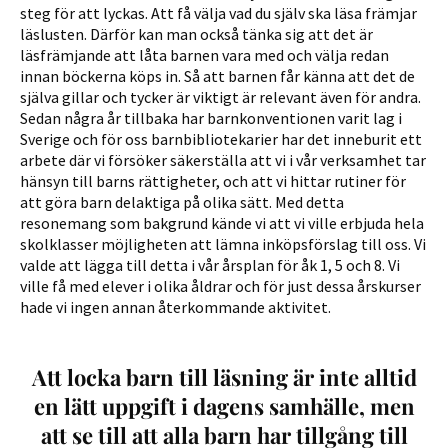
steg för att lyckas. Att få välja vad du själv ska läsa främjar
läslusten. Därför kan man också tänka sig att det är
läsfrämjande att låta barnen vara med och välja redan
innan böckerna köps in. Så att barnen får känna att det de
själva gillar och tycker är viktigt är relevant även för andra.
Sedan några år tillbaka har barnkonventionen varit lag i
Sverige och för oss barnbibliotekarier har det inneburit ett
arbete där vi försöker säkerställa att vi i vår verksamhet tar
hänsyn till barns rättigheter, och att vi hittar rutiner för
att göra barn delaktiga på olika sätt. Med detta
resonemang som bakgrund kände vi att vi ville erbjuda hela
skolklasser möjligheten att lämna inköpsförslag till oss. Vi
valde att lägga till detta i vår årsplan för åk 1, 5 och 8. Vi
ville få med elever i olika åldrar och för just dessa årskurser
hade vi ingen annan återkommande aktivitet.
Att locka barn till läsning är inte alltid
en lätt uppgift i dagens samhälle, men
att se till att alla barn har tillgång till