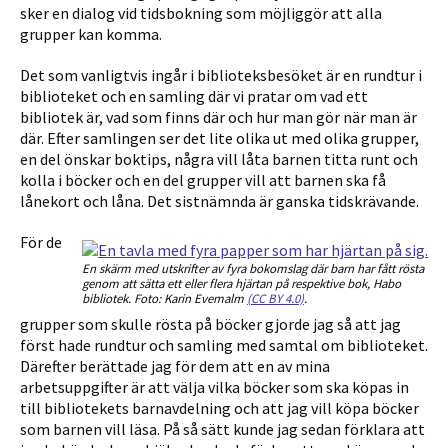
sker en dialog vid tidsbokning som möjliggör att alla
grupper kan komma.
Det som vanligtvis ingår i biblioteksbesöket är en rundtur i
biblioteket och en samling där vi pratar om vad ett
bibliotek är, vad som finns där och hur man gör när man är
där. Efter samlingen ser det lite olika ut med olika grupper,
en del önskar boktips, några vill låta barnen titta runt och
kolla i böcker och en del grupper vill att barnen ska få
lånekort och låna. Det sistnämnda är ganska tidskrävande.
För de
En skärm med utskrifter av fyra bokomslag där barn har fått rösta
genom att sätta ett eller flera hjärtan på respektive bok, Habo
bibliotek. Foto: Karin Evemalm
(CC BY 4.0)
.
grupper som skulle rösta på böcker gjorde jag så att jag
först hade rundtur och samling med samtal om biblioteket.
Därefter berättade jag för dem att en av mina
arbetsuppgifter är att välja vilka böcker som ska köpas in
till bibliotekets barnavdelning och att jag vill köpa böcker
som barnen vill läsa. På så sätt kunde jag sedan förklara att