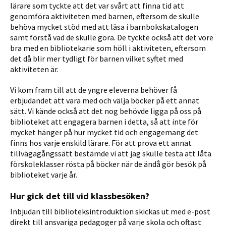
lärare som tyckte att det var svårt att finna tid att
genomföra aktiviteten med barnen, eftersom de skulle
behöva mycket stöd med att läsa i barnbokskatalogen
samt förstå vad de skulle göra. De tyckte också att det vore
bra med en bibliotekarie som höll i aktiviteten, eftersom
det då blir mer tydligt för barnen vilket syftet med
aktiviteten är.
Vi kom fram till att de yngre eleverna behöver få
erbjudandet att vara med och välja böcker på ett annat
sätt. Vi kände också att det nog behövde ligga på oss på
biblioteket att engagera barnen i detta, så att inte för
mycket hänger på hur mycket tid och engagemang det
finns hos varje enskild lärare. För att prova ett annat
tillvägagångssätt bestämde vi att jag skulle testa att låta
förskoleklasser rösta på böcker när de ändå gör besök på
biblioteket varje år.
Hur gick det till vid klassbesöken?
Inbjudan till biblioteksintroduktion skickas ut med e-post
direkt till ansvariga pedagoger på varje skola och oftast