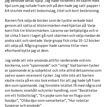
jag behövde deras hjälp. Jag hade förberett en skärm med
hjul som jag rullade fram och på den hade jag satt papper i
A4-storlek med ett bokomslag, titel och kort beskrivning.
Barnen fick välja de böcker som de tyckte verkade bäst
genom att sätta ut klistermärken med hjärtan på. Varje
barn fick tre klistermärken. Lärarna var behjälpliga och vi
lät cirka 5 barn i taget gå runt skärmen och välja medan de
andra satt och väntade. Varje grupp fick cirka 10–12 böcker
att välja på. Några grupper hade samma titlar men
efterhand bytte jag ut dem.
Jag valde att inte använda alltför värderande ord om
böckerna, som ”spännande” och ”rolig”. Vad barnen tycker
är spännande är ju subjektivt och inte alltid detsamma som
vad en vuxen recensent tycker. Jag ville inte att barnen
skulle rösta på en viss bok enbart för att jag hade lyft fram
den som spännande. Jag försökte istället få med några ord
om bokens innehåll och/eller handling, som ”Berättelse
om ett fotbollslag”, ”En pojke som har en fluga som
husdjur”, ”Olika djur som samarbetar”, ”Hur robotar
fungerar och används”.