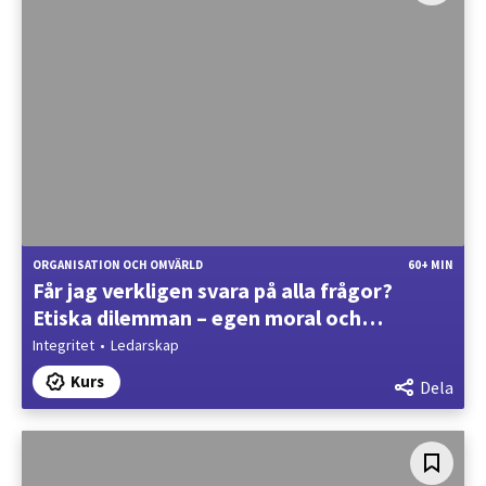
ORGANISATION OCH OMVÄRLD
60+ MIN
Får jag verkligen svara på alla frågor?
Etiska dilemman – egen moral och
motstridiga krav
Integritet
Ledarskap
Kurs
Dela