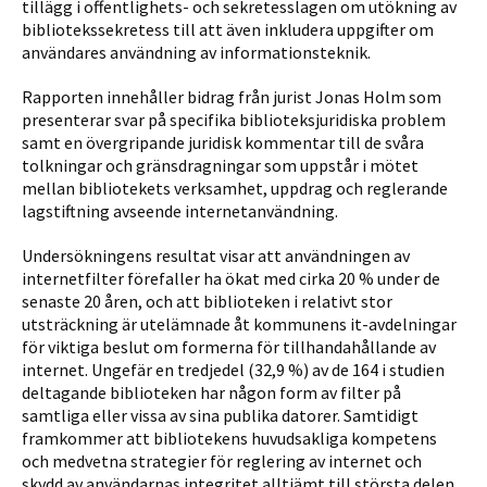
tillägg i offentlighets- och sekretesslagen om utökning av
bibliotekssekretess till att även inkludera uppgifter om
användares användning av informationsteknik.
Rapporten innehåller bidrag från jurist Jonas Holm som
presenterar svar på specifika biblioteksjuridiska problem
samt en övergripande juridisk kommentar till de svåra
tolkningar och gränsdragningar som uppstår i mötet
mellan bibliotekets verksamhet, uppdrag och reglerande
lagstiftning avseende internetanvändning.
Undersökningens resultat visar att användningen av
internetfilter förefaller ha ökat med cirka 20 % under de
senaste 20 åren, och att biblioteken i relativt stor
utsträckning är utelämnade åt kommunens it-avdelningar
för viktiga beslut om formerna för tillhandahållande av
internet.
Ungefär en tredjedel (32,9 %) av de 164 i studien
deltagande biblioteken har någon form av filter på
samtliga eller vissa av sina publika datorer.
Samtidigt
framkommer att bibliotekens huvudsakliga kompetens
och medvetna strategier för reglering av internet och
skydd av användarnas integritet alltjämt till största delen