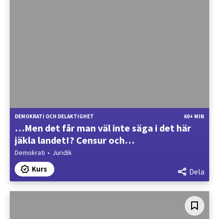
DEMOKRATI OCH DELAKTIGHET
60+ MIN
…Men det får man väl inte säga i det här
jäkla landet!? Censur och
yttrandefrihetens omfång
Demokrati
Juridik
Kurs
Dela